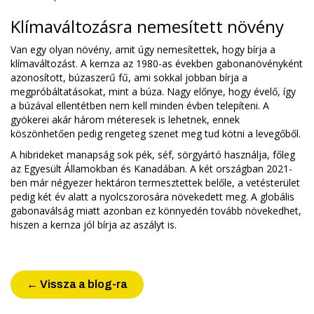
Klímaváltozásra nemesített növény
Van egy olyan növény, amit úgy nemesítettek, hogy bírja a
klímaváltozást. A kernza az 1980-as években gabonanövényként
azonosított, búzaszerű fű, ami sokkal jobban bírja a
megpróbáltatásokat, mint a búza. Nagy előnye, hogy évelő, így
a búzával ellentétben nem kell minden évben telepíteni. A
gyökerei akár három méteresek is lehetnek, ennek
köszönhetően pedig rengeteg szenet meg tud kötni a levegőből.
A hibrideket manapság sok pék, séf, sörgyártó használja, főleg
az Egyesült Államokban és Kanadában. A két országban 2021-
ben már négyezer hektáron termesztettek belőle, a vetésterület
pedig két év alatt a nyolcszorosára növekedett meg. A globális
gabonaválság miatt azonban ez könnyedén tovább növekedhet,
hiszen a kernza jól bírja az aszályt is.
← Vissza a blog-ra