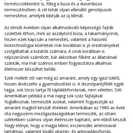
terméscsökkenést is, főleg a búza és a durumbúza
termesztésében. A cél tehát olyan ellenálló genotípusok
nemesítése, amelyek kibírják az új klímát.
Az elmúlt években olyan alkalmazkodó-képességű fajták
születtek itthon, mint az aszálytűrő búza, a takarmánycirok,
hiszen ezek kapcsán a nemesítés, valamint a hasonló
biotechnológiai kísérletek már korábban is jó eredményeket
szolgáltattak a kutatók számára. A cirok korábban is
népszerűnek számított, bár akkoriban főként az állatoknak
szánták, ma már számos emberi fogyasztásra alkalmas
élelmiszer készülhet belőle.
Ezek mellett ott van még az amaránt, amely egy igazi túlélő,
hiszen átvészelte a gyarmatosítást is. A disznóparéjfélék egyik
tagja, sok törzs tartja fő táplálékforrásnak, nem véletlen. Dél-
Amerikában például a mai napig sok száz fajtájával
foglalkoznak, termesztik azokat, valamint fogyasztják az
amaránt magból készült ételeket. Amerikában az 1980-as évek
óta nagyüzemi mezőgazdaságokban termesztik, az ottani
üzletekben számos olyan élelmiszer kapható, ami ebből készült.
Nagy előnye, hogy a magja kilenc esszenciális aminosavat
tartalmaz, valamint kiváló vitamin- és antioxidánsforrás.