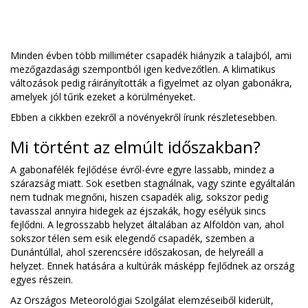
Minden évben több milliméter csapadék hiányzik a talajból, ami
mezőgazdasági szempontból igen kedvezőtlen. A klimatikus
változások pedig ráirányították a figyelmet az olyan gabonákra,
amelyek jól tűrik ezeket a körülményeket.
Ebben a cikkben ezekről a növényekről írunk részletesebben.
Mi történt az elmúlt időszakban?
A gabonafélék fejlődése évről-évre egyre lassabb, mindez a
szárazság miatt. Sok esetben stagnálnak, vagy szinte egyáltalán
nem tudnak megnőni, hiszen csapadék alig, sokszor pedig
tavasszal annyira hidegek az éjszakák, hogy esélyük sincs
fejlődni. A legrosszabb helyzet általában az Alföldön van, ahol
sokszor télen sem esik elegendő csapadék, szemben a
Dunántúllal, ahol szerencsére időszakosan, de helyreáll a
helyzet. Ennek hatására a kultúrák másképp fejlődnek az ország
egyes részein.
Az Országos Meteorológiai Szolgálat elemzéseiből kiderült,