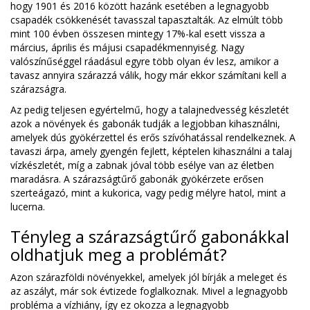
hogy 1901 és 2016 között hazánk esetében a legnagyobb
csapadék csökkenését tavasszal tapasztalták. Az elmúlt több
mint 100 évben összesen mintegy 17%-kal esett vissza a
március, április és májusi csapadékmennyiség. Nagy
valószínűséggel ráadásul egyre több olyan év lesz, amikor a
tavasz annyira szárazzá válik, hogy már ekkor számítani kell a
szárazságra.
Az pedig teljesen egyértelmű, hogy a talajnedvesség készletét
azok a növények és gabonák tudják a legjobban kihasználni,
amelyek dús gyökérzettel és erős szívóhatással rendelkeznek. A
tavaszi árpa, amely gyengén fejlett, képtelen kihasználni a talaj
vízkészletét, míg a zabnak jóval több esélye van az életben
maradásra. A szárazságtűrő gabonák gyökérzete erősen
szerteágazó, mint a kukorica, vagy pedig mélyre hatol, mint a
lucerna.
Tényleg a szárazságtűrő gabonákkal
oldhatjuk meg a problémát?
Azon szárazföldi növényekkel, amelyek jól bírják a meleget és
az aszályt, már sok évtizede foglalkoznak. Mivel a legnagyobb
probléma a vízhiány, így ez okozza a legnagyobb