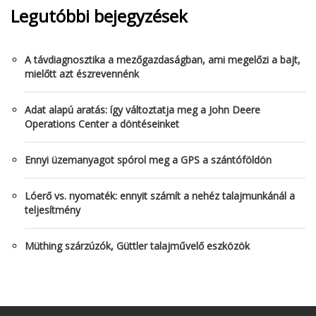
Legutóbbi bejegyzések
A távdiagnosztika a mezőgazdaságban, ami megelőzi a bajt,
mielőtt azt észrevennénk
Adat alapú aratás: így változtatja meg a John Deere
Operations Center a döntéseinket
Ennyi üzemanyagot spórol meg a GPS a szántóföldön
Lóerő vs. nyomaték: ennyit számít a nehéz talajmunkánál a
teljesítmény
Müthing szárzúzók, Güttler talajművelő eszközök