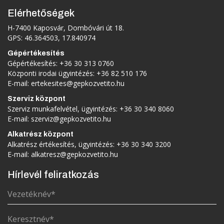
Elérhetőségek
H-7400 Kaposvár, Dombóvári út 18.
GPS: 46.364503, 17.840974
Gépértékesítés
Gépértékesítés:
+36 30 313 0760
Központi irodai ügyintézés:
+36 82 510 176
E-mail:
ertekesites@gepkozvetito.hu
Szerviz központ
Szerviz munkafelvétel, ügyintézés:
+36 30 340 8060
E-mail:
szerviz@gepkozvetito.hu
Alkatrész központ
Alkatrész értékesítés, ügyintézés:
+36 30 340 3200
E-mail:
alkatresz@gepkozvetito.hu
Hírlevél feliratkozás