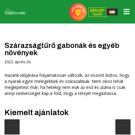
BÉRGÉP
helyett
Erőgépek
▼
Munkaeszközök
▼
John Deere gépek
Szárazságtűrő gabonák és egyéb
növények
ÁTK Pályázat
Massey Ferguson munkaeszközök
Massey Ferguson gépek
2023. április 26.
Alkatrészek
QUICKE Homlokrakodók, kiegészítők
Egyéb erőgépek
Hazánk időjárása folyamatosan változik, az viszont biztos, hogy
Gumik/Felnik
a nyarak egyre melegebbek és szárazabbak. Nem okoz tehát
FLIEGL kocsik
meglepetést már, ha hetekig nem esik az eső és utána is csak
annyi nedvességet kap a föld, hogy a tetejét megáztassa.
Bérgép helyett
FLIEGL Agrocenter kiegészítők
Szolgáltatások
GÜTTLER talajmunkagépek
Kiemelt ajánlatok
Szerviz
MÜTHING mulcsozó és szárzúzó gépek
3%
Lízing