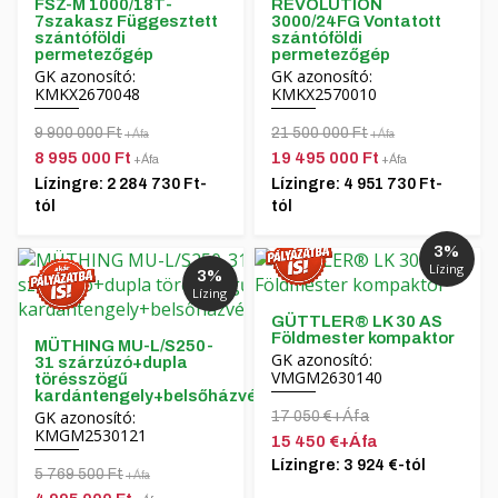
FSZ-M 1000/18T-
REVOLUTION
7szakasz Függesztett
3000/24FG Vontatott
szántóföldi
szántóföldi
permetezőgép
permetezőgép
GK azonosító:
GK azonosító:
KMKX2670048
KMKX2570010
9 900 000 Ft
21 500 000 Ft
+Áfa
+Áfa
8 995 000 Ft
19 495 000 Ft
+Áfa
+Áfa
Lízingre: 2 284 730 Ft-
Lízingre: 4 951 730 Ft-
tól
tól
3%
Lízing
3%
Lízing
GÜTTLER® LK 30 AS
Földmester kompaktor
MÜTHING MU-L/S250-
GK azonosító:
31 szárzúzó+dupla
VMGM2630140
törésszögű
kardántengely+belsőházvédelemmel
GK azonosító:
17 050 €+Áfa
KMGM2530121
15 450 €+Áfa
Lízingre: 3 924 €-tól
5 769 500 Ft
+Áfa