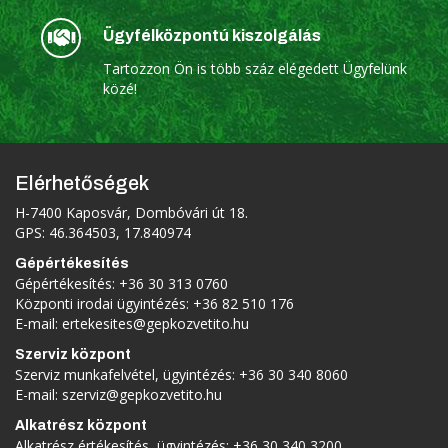
Ügyfélközpontú kiszolgálás
Tartozzon Ön is több száz elégedett Ügyfelünk
közé!
Elérhetőségek
H-7400 Kaposvár, Dombóvári út 18.
GPS: 46.364503, 17.840974
Gépértékesítés
Gépértékesítés:
+36 30 313 0760
Központi irodai ügyintézés:
+36 82 510 176
E-mail:
ertekesites@gepkozvetito.hu
Szerviz központ
Szerviz munkafelvétel, ügyintézés:
+36 30 340 8060
E-mail:
szerviz@gepkozvetito.hu
Alkatrész központ
Alkatrész értékesítés, ügyintézés:
+36 30 340 3200