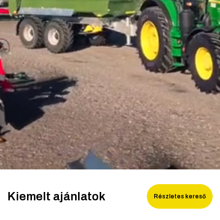
Finanszírozás
MORENI forgóboronák
Karrier
QUIVOGNE talajmunkagépek
Rólunk
LETÁK-LEKO talajmunkagépek
Blog
KERTITOX permetezők
Elérhetőség
Egyéb kiegészítők
English
Deutsch
Română
Kiemelt ajánlatok
Részletes kereső
Hrvatski