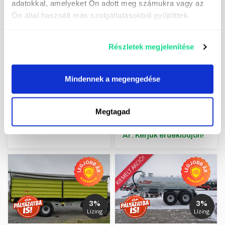
adatokkal, amelyeket Ön adott meg számukra vagy az
Ön által használt más szolgáltatásokból gyűjtöttek.
Fliegl DPW 180 B
bálaszállító (18 t)
3%
GK azonosító:
Lízing
KMFG2680755
Részletek megjelenítése
Felszereltség:
Megengedett össztömeg:
Fliegl DK 140 (14 t)
18 000 kg
kéttengelyes három
Mindennek a megengedése
oldalra billentő
7 254 000 Ft
pótkocsi
+Áfa
6 495 000 Ft
Felszereltség:
Hasznos
+Áfa
űrtartalom: kb. 16 m3;
Megtagad
Lízingre: 1 649 730 Ft-
Saját tömeg: kb. 2720 kg
tól
Ár: Kérjük érdeklődjön!
KIEMELT AKCIÓ!
3%
3%
Lízing
Lízing