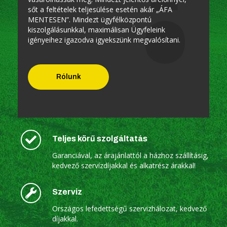
sőt a feltételek teljesülése esetén akár „ÁFA
MENTESEN”. Mindezt ügyfélközpontú
kiszolgálásunkkal, maximálisan Ügyfeleink
igényeihez igazodva igyekszünk megvalósítani.
Rólunk
Teljes körű szolgáltatás
Garanciával, az árajánlattól a házhoz szállításig,
kedvező szervízdíjakkal és alkatrész árakkal!
Szerviz
Országos lefedettségű szervizhálozat, kedvező
díjakkal.