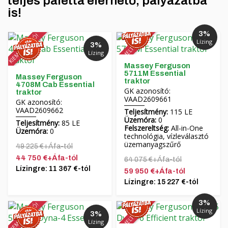
teljes paletta elérhető, pályázatba
is!
3%
KIEMELT AKCIÓ!
KIEMELT AKCIÓ!
Lízing
3%
Lízing
Massey Ferguson
5711M Essential
Massey Ferguson
traktor
4708M Cab Essential
GK azonosító:
traktor
VAAD2609661
GK azonosító:
VAAD2609662
Teljesítmény:
115 LE
Üzemóra:
0
Teljesítmény:
85 LE
Felszereltség:
All-in-One
Üzemóra:
0
technológia, vízleválasztó
üzemanyagszűrő
49 225 €+Áfa-tól
44 750 €+Áfa-tól
64 075 €+Áfa-tól
Lízingre: 11 367 €-tól
59 950 €+Áfa-tól
Lízingre: 15 227 €-tól
3%
KIEMELT AKCIÓ!
KIEMELT AKCIÓ!
Lízing
3%
Lízing