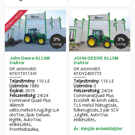
KIEMELT AKCIÓ!
3%
3%
Lízing
Lízing
John Deere 6110M
JOHN DEERE 6110M
traktor
traktor
GK azonosító:
GK azonosító:
KFDY1911341
KFDY2409773
Teljesítmény:
110 LE
Teljesítmény:
110 LE
Üzemóra:
1880
Üzemóra:
0
Évjárat:
2019
Felszereltség:
24/24
Felszereltség:
24/24
CommandQuad Plus
Command Quad Plus
EcoShift 40 km/h váltó,
40km/h
TLS melső hídrugózás,
váltó,mellső.h.rug,légr.ü,A
fülkerugózás,3 pár SCV
utoTrac,3pár Deluxe,
,Légfék, AutoTrac
légfék, AutoTrac
előkészítés,
előkészítés,
Fronthidraulika,
Ár: Kérjük érdeklődjön!