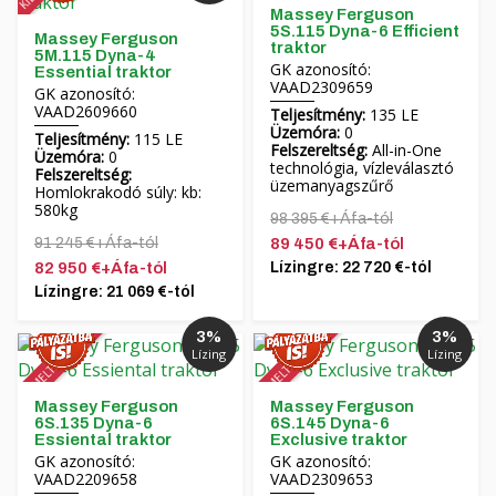
Massey Ferguson
5S.115 Dyna-6 Efficient
Massey Ferguson
traktor
5M.115 Dyna-4
GK azonosító:
Essential traktor
VAAD2309659
GK azonosító:
VAAD2609660
Teljesítmény:
135 LE
Üzemóra:
0
Teljesítmény:
115 LE
Felszereltség:
All-in-One
Üzemóra:
0
technológia, vízleválasztó
Felszereltség:
üzemanyagszűrő
Homlokrakodó súly: kb:
580kg
98 395 €+Áfa-tól
91 245 €+Áfa-tól
89 450 €+Áfa-tól
82 950 €+Áfa-tól
Lízingre: 22 720 €-tól
Lízingre: 21 069 €-tól
3%
3%
KIEMELT AKCIÓ!
KIEMELT AKCIÓ!
Lízing
Lízing
Massey Ferguson
Massey Ferguson
6S.135 Dyna-6
6S.145 Dyna-6
Essiental traktor
Exclusive traktor
GK azonosító:
GK azonosító:
VAAD2209658
VAAD2309653