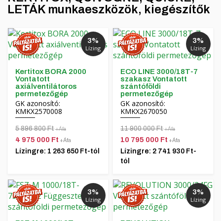
LETÁK munkaeszközök, kiegészítők
3%
3%
Lízing
Lízing
Kertitox BORA 2000
ECO LINE 3000/18T-7
Vontatott
szakasz Vontatott
axiálventilátoros
szántóföldi
permetezőgép
permetezőgép
GK azonosító:
GK azonosító:
KMKX2570008
KMKX2670050
5 896 800 Ft
11 900 000 Ft
+Áfa
+Áfa
4 975 000 Ft
10 795 000 Ft
+Áfa
+Áfa
Lízingre: 1 263 650 Ft-tól
Lízingre: 2 741 930 Ft-
tól
3%
3%
Lízing
Lízing