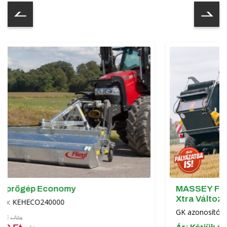
Čeština
Nederlands
Français
Русский
српски
Українська
MASSEY FERGUSON RB 4160 V
Xtra Változókamrás körbálázó
GK azonosító: KAAD2360101