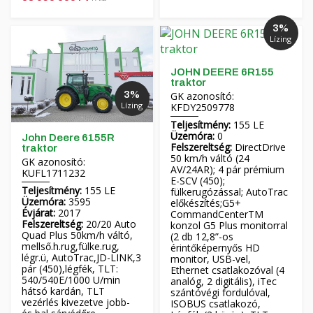
3%
Lízing
JOHN DEERE 6R155
traktor
3%
GK azonosító:
Lízing
KFDY2509778
Teljesítmény:
155 LE
Üzemóra:
0
John Deere 6155R
Felszereltség:
DirectDrive
traktor
50 km/h váltó (24
GK azonosító:
AV/24AR); 4 pár prémium
KUFL1711232
E-SCV (450);
Teljesítmény:
155 LE
fülkerugózással; AutoTrac
Üzemóra:
3595
előkészítés;G5+
Évjárat:
2017
CommandCenterTM
Felszereltség:
20/20 Auto
konzol G5 Plus monitorral
Quad Plus 50km/h váltó,
(2 db 12,8”-os
mellső.h.rug,fülke.rug,
érintőképernyős HD
légr.ü, AutoTrac,JD-LINK,3
monitor, USB-vel,
pár (450),légfék, TLT:
Ethernet csatlakozóval (4
540/540E/1000 U/min
analóg, 2 digitális), iTec
hátsó kardán, TLT
szántóvégi fordulóval,
vezérlés kivezetve jobb-
ISOBUS csatlakozó,