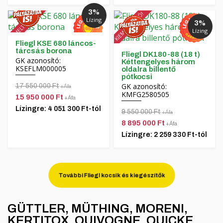
3%
KIEMELT AKCIÓ!
KIEMELT AKCIÓ!
Lízing
3%
Lízing
Fliegl KSE 680 láncos-
tárcsás borona
Fliegl DK180-88 (18 t)
GK azonosító:
Kéttengelyes három
KSEFLM000005
oldalra billentő
pótkocsi
GK azonosító:
17 550 000 Ft
+Áfa
KMFG2580505
15 950 000 Ft
+Áfa
Lízingre: 4 051 300 Ft-tól
9 550 000 Ft
+Áfa
8 895 000 Ft
+Áfa
Lízingre: 2 259 330 Ft-tól
További Fliegl kocsik és kiegészítők
GÜTTLER, MÜTHING, MORENI,
KERTITOX, QUIVOGNE, QUICKE,