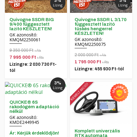
3%
3%
Lízing
Lízing
Quivogne SSDR BIG
Quivogne SSDR L 3/170
9/400 függesztett
függesztett lazító
lazító KÉSZLETEN!
tüskés hengerrel
KÉSZLETEN!
GK azonosító:
GK azonosító:
KMQM2250061
KMQM2250075
9 350 000 Ft
+Áfa
2 000 000 Ft
+Áfa
7 995 000 Ft
+Áfa
1 795 000 Ft
+Áfa
Lízingre: 2 030 730 Ft-
Lízingre: 455 930 Ft-tól
tól
3%
KIEMELT AKCIÓ!
Lízing
QUICKE® 6S
rakodógém adaptáció
nélkül
GK azonosító:
KMDE2449945
Komplett univerzális
Ár: Kérjük érdeklődjön!
RTK automata