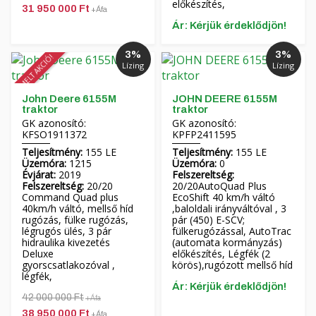
előkészítés,
31 950 000 Ft
+Áfa
Ár: Kérjük érdeklődjön!
3%
3%
KIEMELT AKCIÓ!
Lízing
Lízing
John Deere 6155M
JOHN DEERE 6155M
traktor
traktor
GK azonosító:
GK azonosító:
KFSO1911372
KPFP2411595
Teljesítmény:
155 LE
Teljesítmény:
155 LE
Üzemóra:
1215
Üzemóra:
0
Évjárat:
2019
Felszereltség:
Felszereltség:
20/20
20/20AutoQuad Plus
Command Quad plus
EcoShift 40 km/h váltó
40km/h váltó, mellső híd
,baloldali irányváltóval , 3
rugózás, fülke rugózás,
pár (450) E-SCV;
légrugós ülés, 3 pár
fülkerugózással, AutoTrac
hidraulika kivezetés
(automata kormányzás)
Deluxe
előkészítés, Légfék (2
gyorscsatlakozóval ,
körös),rugózott mellső híd
légfék,
Ár: Kérjük érdeklődjön!
42 000 000 Ft
+Áfa
38 950 000 Ft
+Áfa