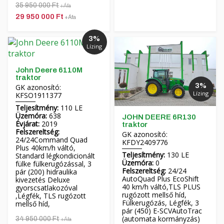
35 950 000 Ft
+Áfa
29 950 000 Ft
+Áfa
3%
Lízing
John Deere 6110M
traktor
3%
GK azonosító:
Lízing
KFSO1911377
Teljesítmény:
110 LE
Üzemóra:
638
JOHN DEERE 6R130
Évjárat:
2019
traktor
Felszereltség:
GK azonosító:
24/24Command Quad
KFDY2409776
Plus 40km/h váltó,
Teljesítmény:
130 LE
Standard légkondicionált
Üzemóra:
0
fülke fülkerugózással, 3
Felszereltség:
24/24
pár (200) hidraulika
AutoQuad Plus EcoShift
kivezetés Deluxe
40 km/h váltó,TLS PLUS
gyorscsatlakozóval
rugózott mellső híd,
,Légfék, TLS rugózott
Fülkerugózás, Légfék, 3
mellső híd,
pár (450) E-SCVAutoTrac
(automata kormányzás)
34 950 000 Ft
+Áfa