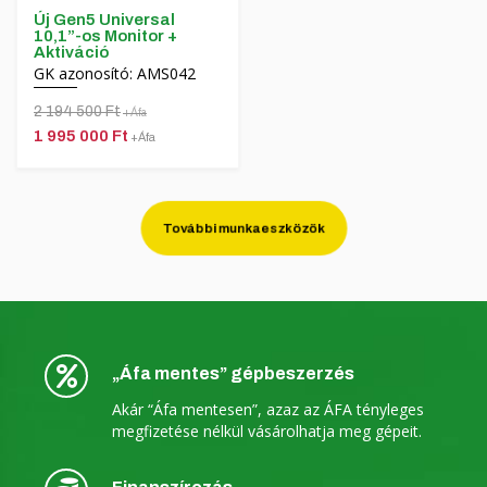
Új Gen5 Universal
10,1”-os Monitor +
Aktiváció
GK azonosító: AMS042
2 194 500 Ft
+Áfa
1 995 000 Ft
+Áfa
További munkaeszközök
„Áfa mentes” gépbeszerzés
Akár “Áfa mentesen”, azaz az ÁFA tényleges
megfizetése nélkül vásárolhatja meg gépeit.