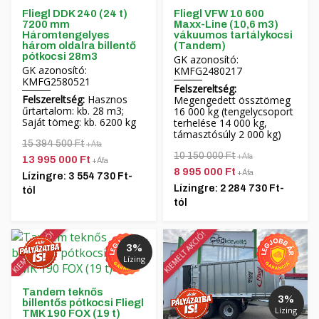
Fliegl DDK 240 (24 t)
Fliegl VFW 10 600
7200 mm
Maxx-Line (10,6 m3)
Háromtengelyes
vákuumos tartálykocsi
három oldalra billentő
(Tandem)
pótkocsi 28m3
GK azonosító:
GK azonosító:
KMFG2480217
KMFG2580521
Felszereltség:
Felszereltség:
Hasznos
Megengedett össztömeg
űrtartalom: kb. 28 m3;
16 000 kg (tengelycsoport
Saját tömeg: kb. 6200 kg
terhelése 14 000 kg,
támasztósúly 2 000 kg)
15 394 500 Ft
+Áfa
10 150 000 Ft
+Áfa
13 995 000 Ft
+Áfa
8 995 000 Ft
+Áfa
Lízingre: 3 554 730 Ft-
Lízingre: 2 284 730 Ft-
tól
tól
KIEMELT AKCIÓ!
KIEMELT AKCIÓ!
3%
Lízing
Tandem teknős
3%
billentős pótkocsi Fliegl
Lízing
TMK 190 FOX (19 t)