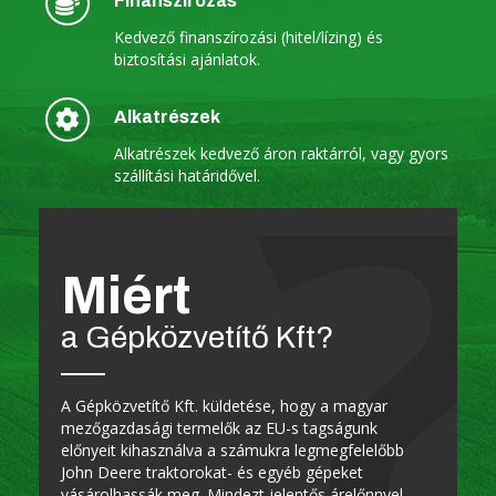
Finanszírozás
Kedvező finanszírozási (hitel/lízing) és
biztosítási ajánlatok.
Alkatrészek
Alkatrészek kedvező áron raktárról, vagy gyors
szállítási határidővel.
Miért
a Gépközvetítő Kft?
A Gépközvetítő Kft. küldetése, hogy a magyar
mezőgazdasági termelők az EU-s tagságunk
előnyeit kihasználva a számukra legmegfelelőbb
John Deere traktorokat- és egyéb gépeket
vásárolhassák meg. Mindezt jelentős árelőnnyel,