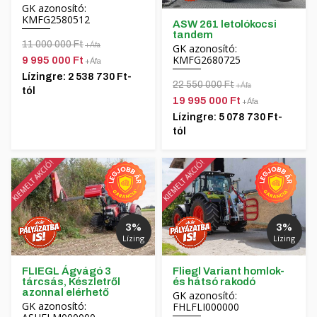
GK azonosító:
KMFG2580512
ASW 261 letolókocsi
tandem
11 000 000 Ft
+Áfa
GK azonosító:
KMFG2680725
9 995 000 Ft
+Áfa
Lízingre: 2 538 730 Ft-
22 550 000 Ft
+Áfa
tól
19 995 000 Ft
+Áfa
Lízingre: 5 078 730 Ft-
tól
KIEMELT AKCIÓ!
KIEMELT AKCIÓ!
3%
3%
Lízing
Lízing
FLIEGL Ágvágó 3
Fliegl Variant homlok-
tárcsás, Készletről
és hátsó rakodó
azonnal elérhető
GK azonosító:
GK azonosító:
FHLFLI000000