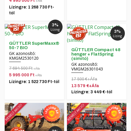
4 995 000 Ft
+Áfa
Lízingre: 1 268 730 Ft-
tól
3%
Lízing
3%
Lízing
GÜTTLER SuperMaxx®
50-7 BIO
GÜTTLER Compact 48
GK azonosító:
henger + FlatSpring
KMGM2530120
(simító)
GK azonosító:
7 694 500 Ft
VMGM26301043
+Áfa
5 995 000 Ft
+Áfa
17 500 €+Áfa
Lízingre: 1 522 730 Ft-tól
13 579 €+Áfa
Lízingre: 3 449 €-tól
KIEMELT AKCIÓ!
KIEMELT AKCIÓ!