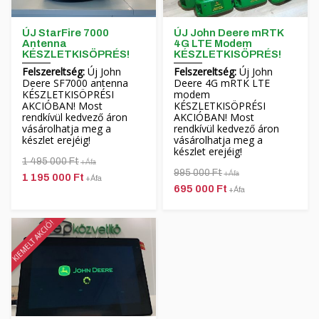
ÚJ StarFire 7000
ÚJ John Deere mRTK
Antenna
4G LTE Modem
KÉSZLETKISÖPRÉS!
KÉSZLETKISÖPRÉS!
Felszereltség:
Új John
Felszereltség:
Új John
Deere SF7000 antenna
Deere 4G mRTK LTE
KÉSZLETKISÖPRÉSI
modem
AKCIÓBAN! Most
KÉSZLETKISÖPRÉSI
rendkívül kedvező áron
AKCIÓBAN! Most
vásárolhatja meg a
rendkívül kedvező áron
készlet erejéig!
vásárolhatja meg a
készlet erejéig!
1 495 000 Ft
+Áfa
995 000 Ft
+Áfa
1 195 000 Ft
+Áfa
695 000 Ft
+Áfa
KIEMELT AKCIÓ!