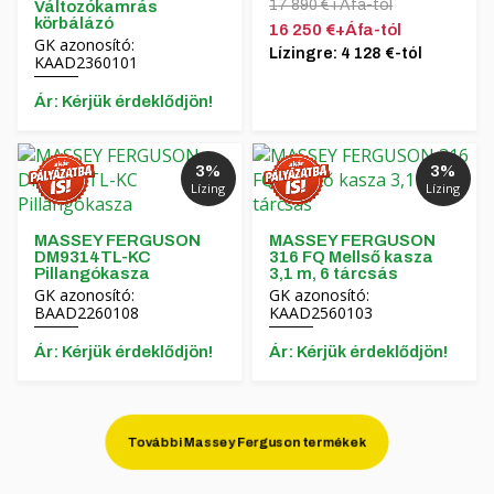
17 890 €+Áfa-tól
Változókamrás
körbálázó
16 250 €+Áfa-tól
GK azonosító:
Lízingre: 4 128 €-tól
KAAD2360101
Ár: Kérjük érdeklődjön!
3%
3%
Lízing
Lízing
MASSEY FERGUSON
MASSEY FERGUSON
DM9314TL-KC
316 FQ Mellső kasza
Pillangókasza
3,1 m, 6 tárcsás
GK azonosító:
GK azonosító:
BAAD2260108
KAAD2560103
Ár: Kérjük érdeklődjön!
Ár: Kérjük érdeklődjön!
További Massey Ferguson termékek