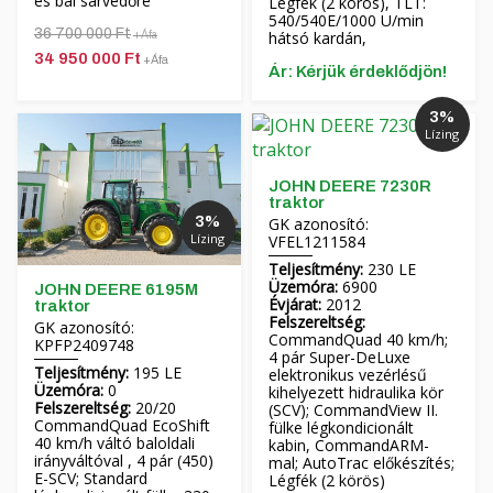
és bal sárvédőre
Légfék (2 körös), TLT:
540/540E/1000 U/min
36 700 000 Ft
hátsó kardán,
+Áfa
34 950 000 Ft
+Áfa
Ár: Kérjük érdeklődjön!
3%
Lízing
JOHN DEERE 7230R
traktor
3%
GK azonosító:
Lízing
VFEL1211584
Teljesítmény:
230 LE
Üzemóra:
6900
JOHN DEERE 6195M
Évjárat:
2012
traktor
Felszereltség:
GK azonosító:
CommandQuad 40 km/h;
KPFP2409748
4 pár Super-DeLuxe
Teljesítmény:
195 LE
elektronikus vezérlésű
Üzemóra:
0
kihelyezett hidraulika kör
Felszereltség:
20/20
(SCV); CommandView II.
CommandQuad EcoShift
fülke légkondicionált
40 km/h váltó baloldali
kabin, CommandARM-
irányváltóval , 4 pár (450)
mal; AutoTrac előkészítés;
E-SCV; Standard
Légfék (2 körös)