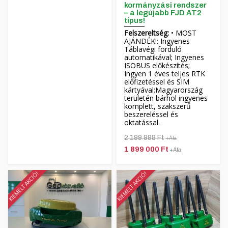
kormányzási rendszer
– a legújabb FJD AT2
típus!
Felszereltség:
• MOST
AJÁNDÉK!: Ingyenes
Táblavégi forduló
automatikával; Ingyenes
ISOBUS előkészítés;
Ingyen 1 éves teljes RTK
előfizetéssel és SIM
kártyával;Magyarország
területén bárhol ingyenes
komplett, szakszerű
beszereléssel és
oktatással.
2 199 998 Ft
+Áfa
1 899 000 Ft
+Áfa
KIEMELT AKCIÓ!
KIEMELT AKCIÓ!