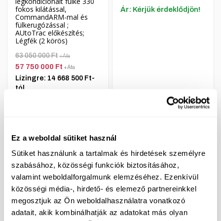
légkondicionált fülke 330
fokos kilátással,
Ár: Kérjük érdeklődjön!
CommandARM-mal és
fülkerugózással ;
AUtoTrac előkészítés;
Légfék (2 körös)
63 050 000 Ft
+Áfa
57 750 000 Ft
+Áfa
Lízingre: 14 668 500 Ft-
tól
További JOHN DEERE és egyéb gépek, kiegészítők
Ez a weboldal sütiket használ
Sütiket használunk a tartalmak és hirdetések személyre
szabásához, közösségi funkciók biztosításához,
valamint weboldalforgalmunk elemzéséhez. Ezenkívül
közösségi média-, hirdető- és elemező partnereinkkel
FLIEGL kocsik és kiegészítők
megosztjuk az Ön weboldalhasználatra vonatkozó
3%
adatait, akik kombinálhatják az adatokat más olyan
Lízing