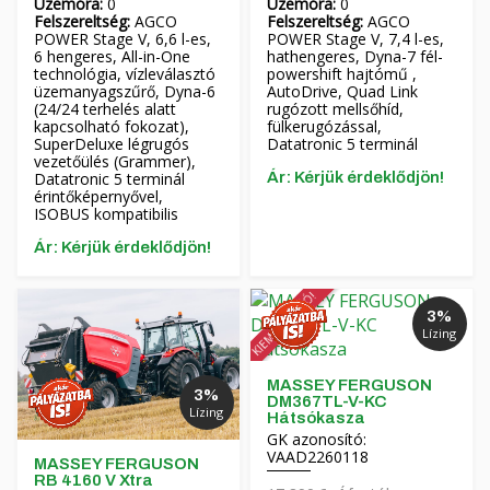
Üzemóra:
0
Üzemóra:
0
Felszereltség:
AGCO
Felszereltség:
AGCO
POWER Stage V, 6,6 l-es,
POWER Stage V, 7,4 l-es,
6 hengeres, All-in-One
hathengeres, Dyna-7 fél-
technológia, vízleválasztó
powershift hajtómű ,
üzemanyagszűrő, Dyna-6
AutoDrive, Quad Link
(24/24 terhelés alatt
rugózott mellsőhíd,
kapcsolható fokozat),
fülkerugózással,
SuperDeluxe légrugós
Datatronic 5 terminál
vezetőülés (Grammer),
Datatronic 5 terminál
Ár: Kérjük érdeklődjön!
érintőképernyővel,
ISOBUS kompatibilis
Ár: Kérjük érdeklődjön!
KIEMELT AKCIÓ!
3%
Lízing
MASSEY FERGUSON
3%
DM367TL-V-KC
Lízing
Hátsókasza
GK azonosító:
VAAD2260118
MASSEY FERGUSON
RB 4160 V Xtra