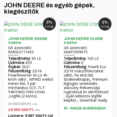
JOHN DEERE és egyéb gépek,
kiegészítők
3%
3%
Lízing
Lízing
JOHN DEERE 5090M
JOHN DEERE 5105M
traktor
traktor
GK azonosító:
GK azonosító:
BMGK2111603
VAAP2509673
Teljesítmény:
90 LE
Teljesítmény:
105 LE
Üzemóra:
833
Üzemóra:
0
Évjárat:
2021
Felszereltség:
Powr8 Eco
Felszereltség:
32/16
32/16 mászófokozattal
PowrReverser Hi-Lo 40
váltó, Fix első híd,
km/h váltó , MFWD mellső
Elsőkerékhajtás, Prémium
merev híd, 3 pár
légrugós vezetőülés
mechanikus SCV ,TLT:
alacsony frekvenciájú
540/540E/1000 U/min.
rugózással és ülésfűtéssel
,Légfék (2 körös)
, Gyári kétkörös légfék
kiépítés , GreenStar ready
24 000 000 Ft
+Áfa
Ár: Kérjük érdeklődjön!
19 950 000 Ft
+Áfa
Lízingre: 5 067 300 Ft-tól