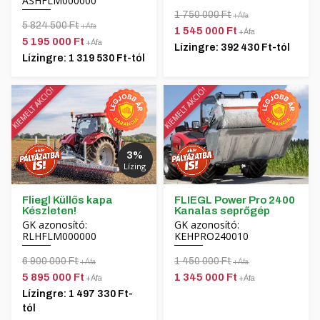
ASHFLM000000
1 750 000 Ft
+Áfa
5 824 500 Ft
+Áfa
1 545 000 Ft
+Áfa
5 195 000 Ft
+Áfa
Lízingre: 392 430 Ft-tól
Lízingre: 1 319 530 Ft-tól
KIEMELT AKCIÓ!
KIEMELT AKCIÓ!
3%
Lízing
Fliegl Küllős kapa
FLIEGL Power Pro 2400
Készleten!
Kanalas seprőgép
GK azonosító:
GK azonosító:
RLHFLM000000
KEHPRO240010
6 900 000 Ft
1 450 000 Ft
+Áfa
+Áfa
5 895 000 Ft
1 345 000 Ft
+Áfa
+Áfa
Lízingre: 1 497 330 Ft-
tól