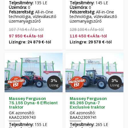
Teljesítmény:
135 LE
Teljesítmény:
145 LE
Üzemóra:
0
Üzemóra:
0
Felszereltség:
All-in-One
Felszereltség:
All-in-One
technológia, vízleválasztó
technológia, vízleválasztó
üzemanyagszűrő
üzemanyagszűrő
107 745 €+Áfa-tól
128 100 €+Áfa-tól
97 950 €+Áfa-tól
116 450 €+Áfa-tól
Lízingre: 24 879 €-tól
Lízingre: 29 578 €-tól
3%
3%
Lízing
Lízing
Massey Ferguson
Massey Ferguson
7S.155 Dyna-6 Efficient
8S.265 Dyna-7
traktor
Exclusive traktor
GK azonosító:
GK azonosító:
KAAD2309743
BAAD2309741
Teljesítmény:
155 LE
Teljesítmény:
265 LE