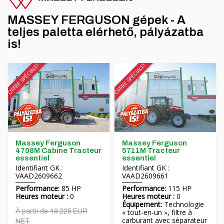
MASSEY FERGUSON gépek - A
teljes paletta elérhető, pályázatba
is!
OFFRE SPÉCIALE!
OFFRE SPÉCIALE!
Massey Ferguson
Massey Ferguson
4708M Cabine Tracteur
5711M Tracteur
essentiel
essentiel
Identifiant GK :
Identifiant GK :
VAAD2609662
VAAD2609661
Performance:
85 HP
Performance:
115 HP
Heures moteur :
0
Heures moteur :
0
Équipement:
Technologie
À partir de 49 225 EUR
« tout-en-un », filtre à
carburant avec séparateur
NET