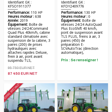
Identifiant GK :
Identifiant GK :
KFSO1911377
KFDY2409776
Performance:
110 HP
Performance:
130 HP
Heures moteur :
638
Heures moteur :
0
Année:
2019
Équipement:
Boîte de
Équipement:
Boîte de
vitesses 24/24 AutoQuad
vitesses 24/24Command
Plus EcoShift 40 km/h,
Quad Plus 40km/h, cabine
pont de suspension avant
standard climatisée avec
TLS PLUS, freins à air, 3
suspension de la cabine, 3
paires (450) de
paires (200) de prises
préparation E-
hydrauliques avec
SCVAutoTrac (direction
attaches rapides Deluxe,
automatique),
frein à air, pont avant
suspendu TLS,
Prix ​​: Se renseigner !
95 750 EUR NET
87 450 EUR NET
OFFRE SPÉCIALE!