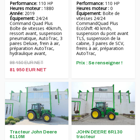
Performance:
110 HP
Performance:
110 HP
Heures moteur :
1880
Heures moteur :
0
Année:
2019
Équipement:
Boîte de
Équipement:
24/24
vitesses 24/24
Command Quad Plus
CommandQuad Plus
Boîte de vitesses 40km/h,
EcoShift 40 km/h,
ressort avant, suspension
suspension du pont avant
pneumatique, AutoTrac, 3
TLS, suspension de la
paires Deluxe, frein à air,
cabine, 3 paires de SCV,
préparation AutoTrac,
freins à air, préparation
hydraulique avant,
AutoTrac,
98 450 EUR NET
Prix ​​: Se renseigner !
81 950 EUR NET
Tracteur John Deere
JOHN DEERE 6R130
6110M
tracteur