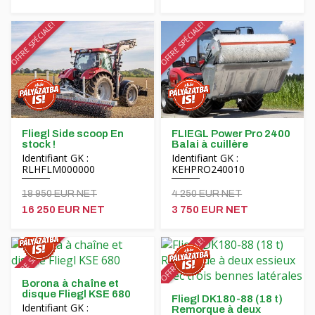
OFFRE SPÉCIALE!
OFFRE SPÉCIALE!
Fliegl Side scoop En
FLIEGL Power Pro 2400
stock !
Balai à cuillère
Identifiant GK :
Identifiant GK :
RLHFLM000000
KEHPRO240010
18 950 EUR NET
4 250 EUR NET
16 250 EUR NET
3 750 EUR NET
OFFRE SPÉCIALE!
OFFRE SPÉCIALE!
Borona à chaîne et
disque Fliegl KSE 680
Fliegl DK180-88 (18 t)
Identifiant GK :
Remorque à deux