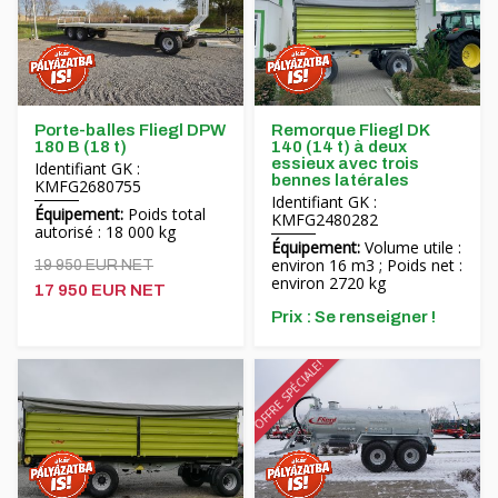
Porte-balles Fliegl DPW
Remorque Fliegl DK
180 B (18 t)
140 (14 t) à deux
essieux avec trois
Identifiant GK :
bennes latérales
KMFG2680755
Identifiant GK :
Équipement:
Poids total
KMFG2480282
autorisé : 18 000 kg
Équipement:
Volume utile :
environ 16 m3 ; Poids net :
19 950 EUR NET
environ 2720 kg
17 950 EUR NET
Prix ​​: Se renseigner !
OFFRE SPÉCIALE!