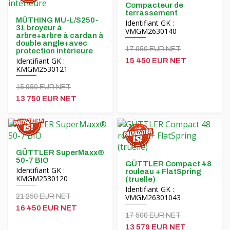
Compacteur de
terrassement
MÜTHING MU-L/S250-
Identifiant GK :
31 broyeur à
VMGM2630140
arbre+arbre à cardan à
double angle+avec
17 050 EUR NET
protection intérieure
Identifiant GK :
15 450 EUR NET
KMGM2530121
15 950 EUR NET
13 750 EUR NET
GÜTTLER SuperMaxx®
50-7 BIO
GÜTTLER Compact 48
Identifiant GK :
rouleau + FlatSpring
KMGM2530120
(truelle)
Identifiant GK :
21 250 EUR NET
VMGM26301043
16 450 EUR NET
17 500 EUR NET
13 579 EUR NET