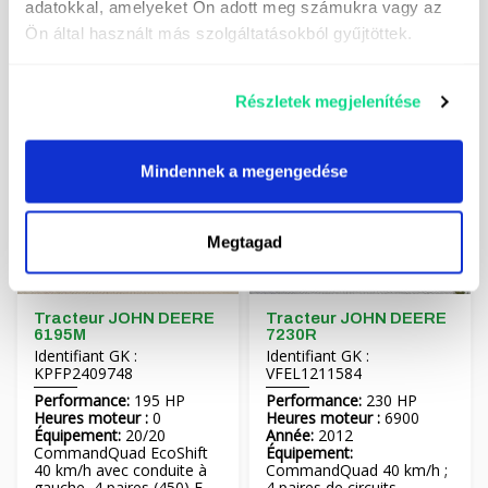
adatokkal, amelyeket Ön adott meg számukra vagy az
100 450 EUR NET
ISOBUS, frein à air (2
Ön által használt más szolgáltatásokból gyűjtöttek.
circuits), TLT :
95 750 EUR NET
540/540E/1000 tr/min
cardan arrière,
Részletek megjelenítése
Prix ​​: Se renseigner !
Mindennek a megengedése
Megtagad
Tracteur JOHN DEERE
Tracteur JOHN DEERE
6195M
7230R
Identifiant GK :
Identifiant GK :
KPFP2409748
VFEL1211584
Performance:
195 HP
Performance:
230 HP
Heures moteur :
0
Heures moteur :
6900
Équipement:
20/20
Année:
2012
CommandQuad EcoShift
Équipement:
40 km/h avec conduite à
CommandQuad 40 km/h ;
gauche, 4 paires (450) E-
4 paires de circuits