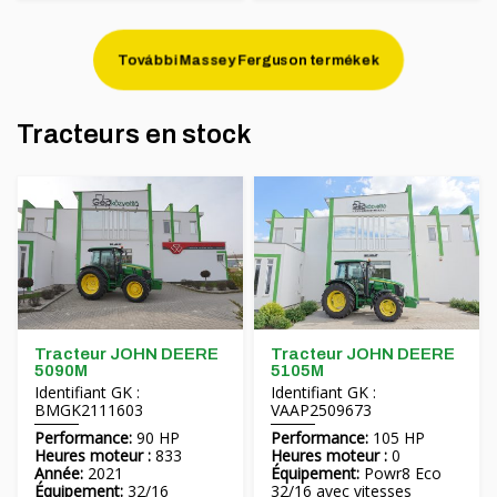
További Massey Ferguson termékek
Tracteurs en stock
Tracteur JOHN DEERE
Tracteur JOHN DEERE
5090M
5105M
Identifiant GK :
Identifiant GK :
BMGK2111603
VAAP2509673
Performance:
90 HP
Performance:
105 HP
Heures moteur :
833
Heures moteur :
0
Année:
2021
Équipement:
Powr8 Eco
Équipement:
32/16
32/16 avec vitesses