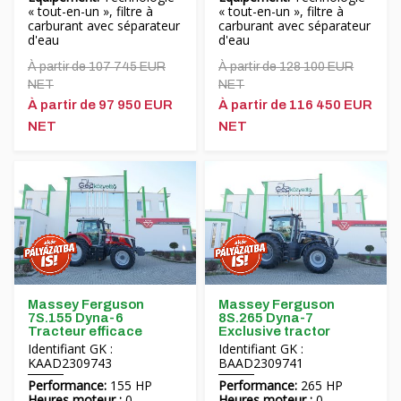
« tout-en-un », filtre à
« tout-en-un », filtre à
carburant avec séparateur
carburant avec séparateur
d'eau
d'eau
À partir de 107 745 EUR
À partir de 128 100 EUR
NET
NET
À partir de 97 950 EUR
À partir de 116 450 EUR
NET
NET
Massey Ferguson
Massey Ferguson
7S.155 Dyna-6
8S.265 Dyna-7
Tracteur efficace
Exclusive tractor
Identifiant GK :
Identifiant GK :
KAAD2309743
BAAD2309741
Performance:
155 HP
Performance:
265 HP
Heures moteur :
0
Heures moteur :
0