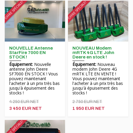
OFFRE SPÉCIALE!
OFFRE SPÉCIALE!
NOUVELLE Antenne
NOUVEAU Modem
StarFire 7000 EN
mRTK 4G LTE John
STOCK !
Deere en stock !
Équipement:
Nouvelle
Équipement:
Nouveau
antenne John Deere
modem John Deere 4G
SF7000 EN STOCK ! Vous
mRTK LTE EN VENTE !
pouvez maintenant
Vous pouvez maintenant
l'acheter à un prix très bas
l'acheter à un prix très bas
jusqu'à épuisement des
jusqu'à épuisement des
stocks !
stocks !
4 250 EUR NET
2 750 EUR NET
3 450 EUR NET
1 950 EUR NET
OFFRE SPÉCIALE!