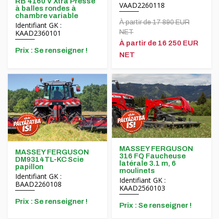
RB 4160 V Xtra Presse
VAAD2260118
à balles rondes à
chambre variable
À partir de 17 890 EUR
Identifiant GK :
NET
KAAD2360101
À partir de 16 250 EUR
Prix ​​: Se renseigner !
NET
MASSEY FERGUSON
MASSEY FERGUSON
316 FQ Faucheuse
DM9314TL-KC Scie
latérale 3.1 m, 6
papillon
moulinets
Identifiant GK :
Identifiant GK :
BAAD2260108
KAAD2560103
Prix ​​: Se renseigner !
Prix ​​: Se renseigner !