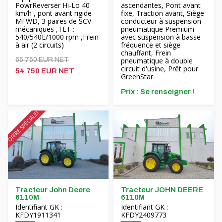
PowrReverser Hi-Lo 40
ascendantes, Pont avant
km/h , pont avant rigide
fixe, Traction avant, Siège
MFWD, 3 paires de SCV
conducteur à suspension
mécaniques ,TLT :
pneumatique Premium
540/540E/1000 rpm ,Frein
avec suspension à basse
à air (2 circuits)
fréquence et siège
chauffant, Frein
65 750 EUR NET
pneumatique à double
circuit d'usine, Prêt pour
54 750 EUR NET
GreenStar
Prix ​​: Se renseigner !
OFFRE SPÉCIALE!
Tracteur John Deere
Tracteur JOHN DEERE
6110M
6110M
Identifiant GK :
Identifiant GK :
KFDY1911341
KFDY2409773