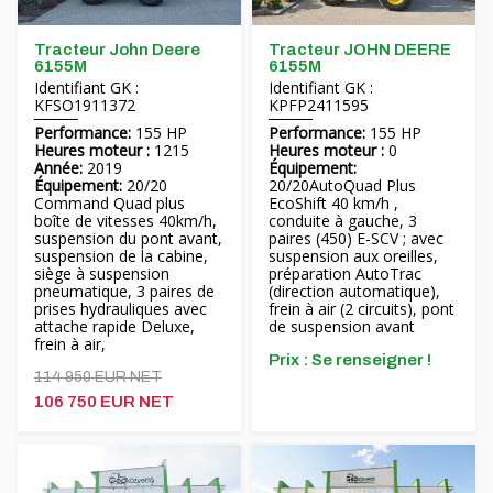
Tracteur John Deere
Tracteur JOHN DEERE
6155M
6155M
Identifiant GK :
Identifiant GK :
KFSO1911372
KPFP2411595
Performance:
155 HP
Performance:
155 HP
Heures moteur :
1215
Heures moteur :
0
Année:
2019
Équipement:
Équipement:
20/20
20/20AutoQuad Plus
Command Quad plus
EcoShift 40 km/h ,
boîte de vitesses 40km/h,
conduite à gauche, 3
suspension du pont avant,
paires (450) E-SCV ; avec
suspension de la cabine,
suspension aux oreilles,
siège à suspension
préparation AutoTrac
pneumatique, 3 paires de
(direction automatique),
prises hydrauliques avec
frein à air (2 circuits), pont
attache rapide Deluxe,
de suspension avant
frein à air,
Prix ​​: Se renseigner !
114 950 EUR NET
106 750 EUR NET