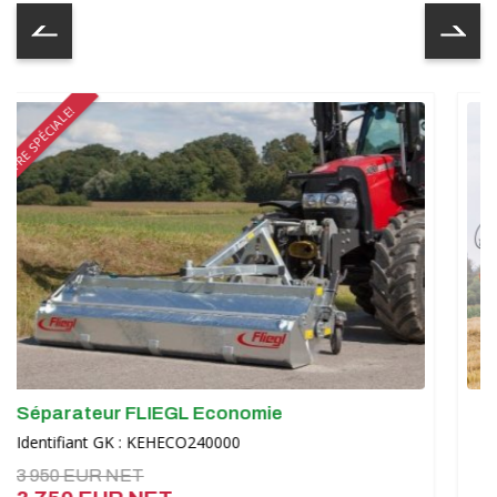
Hrvatski
Čeština
Nederlands
Русский
српски
Українська
omie
MASSEY FERGUSON RB 4160 
à balles rondes à chambre va
Identifiant GK : KAAD2360101