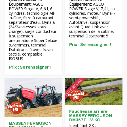
Équipement:
AGCO
Équipement:
AGCO
POWER Stage V, 6,6 l, 6
POWER Stage V, 7,4 l, six
cylindres, technologie All-
cylindres, moteur Dyna-7
in-One, filtre à carburant
semi-powershift,
séparateur d'eau, Dyna-6
AutoDrive, suspension
(24/24 vitesses sous
avant Quad Link avec
charge), siège conducteur
suspension de la cabine,
à suspension
terminal Datatronic 5
pneumatique SuperDeluxe
(Grammer), terminal
Prix ​​: Se renseigner !
Datatronic 5 avec écran
tactile, compatible
ISOBUS
Prix ​​: Se renseigner !
OFFRE SPÉCIALE!
Faucheuse arrière
MASSEY FERGUSON
DM367TL-V-KC
MASSEY FERGUSON
Identifiant GK :