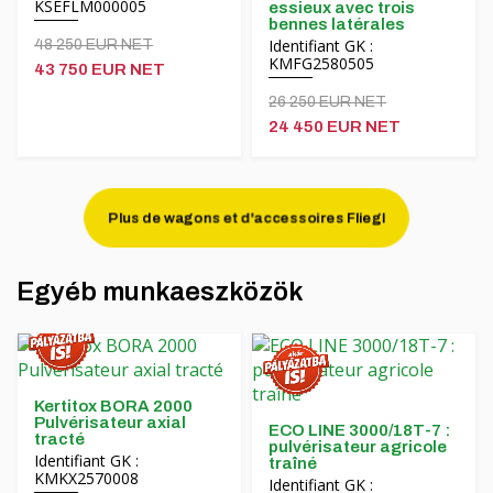
KSEFLM000005
essieux avec trois
bennes latérales
Identifiant GK :
48 250 EUR NET
KMFG2580505
43 750 EUR NET
26 250 EUR NET
24 450 EUR NET
Plus de wagons et d'accessoires Fliegl
Egyéb munkaeszközök
Kertitox BORA 2000
Pulvérisateur axial
ECO LINE 3000/18T-7 :
tracté
pulvérisateur agricole
Identifiant GK :
traîné
KMKX2570008
Identifiant GK :