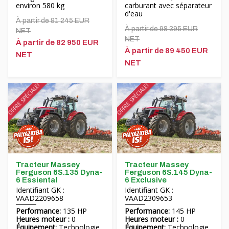
environ 580 kg
carburant avec séparateur
d'eau
À partir de 91 245 EUR
À partir de 98 395 EUR
NET
NET
À partir de 82 950 EUR
À partir de 89 450 EUR
NET
NET
OFFRE SPÉCIALE!
OFFRE SPÉCIALE!
Tracteur Massey
Tracteur Massey
Ferguson 6S.135 Dyna-
Ferguson 6S.145 Dyna-
6 Essiental
6 Exclusive
Identifiant GK :
Identifiant GK :
VAAD2209658
VAAD2309653
Performance:
135 HP
Performance:
145 HP
Heures moteur :
0
Heures moteur :
0
Équipement:
Technologie
Équipement:
Technologie