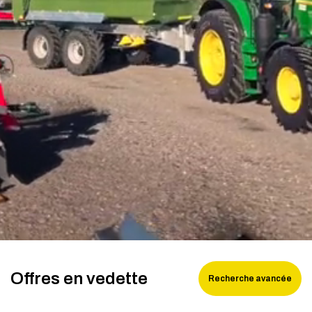
Financement
Poutres rotatives MORENI
Carrières
Outils de travail Quivogne
À propos de nous
LETÁK-LEKO machines pour le sol
Blog
Pulvérisateurs KERTITOX
Contact
Autres accessoires
English
Magyar
Deutsch
Offres en vedette
Recherche avancée
Română