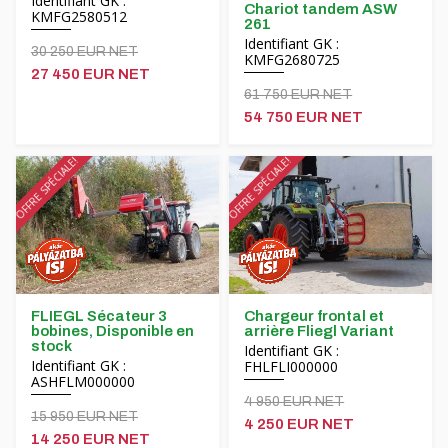
Identifiant GK :
Chariot tandem ASW
KMFG2580512
261
Identifiant GK :
30 250 EUR NET
KMFG2680725
27 450 EUR NET
61 750 EUR NET
54 750 EUR NET
OFFRE SPÉCIALE!
OFFRE SPÉCIALE!
FLIEGL Sécateur 3
Chargeur frontal et
bobines, Disponible en
arrière Fliegl Variant
stock
Identifiant GK :
Identifiant GK :
FHLFLI000000
ASHFLM000000
4 950 EUR NET
15 950 EUR NET
4 250 EUR NET
14 250 EUR NET