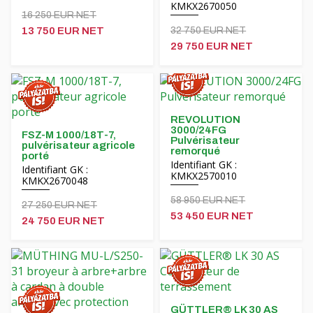
KMKX2670050
16 250 EUR NET
13 750 EUR NET
32 750 EUR NET
29 750 EUR NET
REVOLUTION
3000/24FG
FSZ-M 1000/18T-7,
Pulvérisateur
pulvérisateur agricole
remorqué
porté
Identifiant GK :
Identifiant GK :
KMKX2570010
KMKX2670048
58 950 EUR NET
27 250 EUR NET
53 450 EUR NET
24 750 EUR NET
GÜTTLER® LK 30 AS