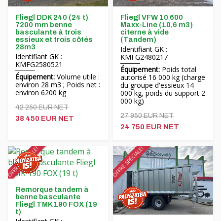
Fliegl DDK 240 (24 t)
Fliegl VFW 10 600
7200 mm benne
Maxx-Line (10,6 m3)
basculante à trois
citerne à vide
essieux et trois côtés
(Tandem)
28m3
Identifiant GK :
Identifiant GK :
KMFG2480217
KMFG2580521
Équipement:
Poids total
Équipement:
Volume utile :
autorisé 16 000 kg (charge
environ 28 m3 ; Poids net :
du groupe d'essieux 14
environ 6200 kg
000 kg, poids du support 2
000 kg)
42 250 EUR NET
27 950 EUR NET
38 450 EUR NET
24 750 EUR NET
OFFRE SPÉCIALE!
OFFRE SPÉCIALE!
Remorque tandem à
benne basculante
Fliegl TMK 190 FOX (19
t)