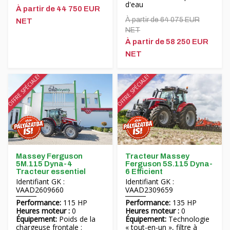
d'eau
À partir de 44 750 EUR
À partir de 64 075 EUR
NET
NET
À partir de 58 250 EUR
NET
OFFRE SPÉCIALE!
OFFRE SPÉCIALE!
Massey Ferguson
Tracteur Massey
5M.115 Dyna-4
Ferguson 5S.115 Dyna-
Tracteur essentiel
6 Efficient
Identifiant GK :
Identifiant GK :
VAAD2609660
VAAD2309659
Performance:
115 HP
Performance:
135 HP
Heures moteur :
0
Heures moteur :
0
Équipement:
Poids de la
Équipement:
Technologie
chargeuse frontale :
« tout-en-un », filtre à