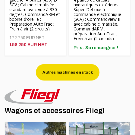
SCV ; Cabine climatisée
hydrauliques extérieurs
standard avec vue à 330
Super-DeLuxe à
degrés, CommandARM et
commande électronique
bobine d'oreille ;
(SCV) ; CommandView II
Préparation AUtoTrac ;
avec cabine climatisée,
Frein à air (2 circuits)
CommandARM ;
préparation AutoTrac ;
172 750 EUR NET
Frein à air (2 circuits)
158 250 EUR NET
Prix ​​: Se renseigner !
Autres machines en stock
Wagons et accessoires Fliegl