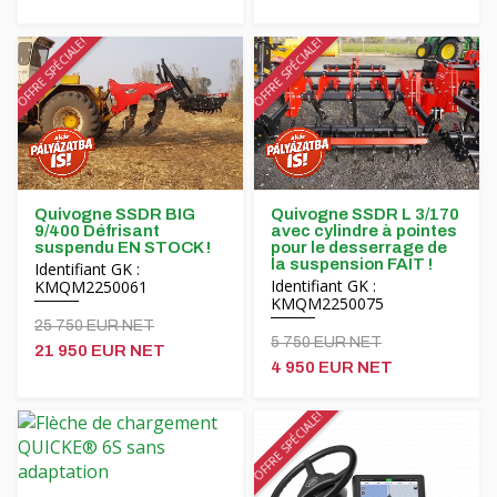
OFFRE SPÉCIALE!
OFFRE SPÉCIALE!
Quivogne SSDR BIG
Quivogne SSDR L 3/170
9/400 Défrisant
avec cylindre à pointes
suspendu EN STOCK !
pour le desserrage de
la suspension FAIT !
Identifiant GK :
Identifiant GK :
KMQM2250061
KMQM2250075
25 750 EUR NET
5 750 EUR NET
21 950 EUR NET
4 950 EUR NET
OFFRE SPÉCIALE!