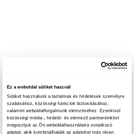
Ez a weboldal sütiket használ
Sütiket használunk a tartalmak és hirdetések személyre
szabásához, közösségi funkciók biztosításához,
valamint weboldalforgalmunk elemzéséhez. Ezenkívül
közösségi média-, hirdető- és elemező partnereinkkel
megosztjuk az Ön weboldalhasználatra vonatkozó
adatait, akik kombinálhatják az adatokat más olyan