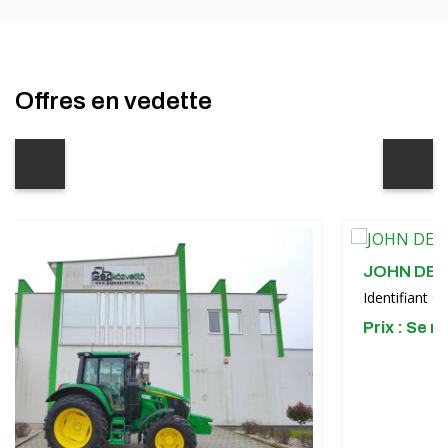
Offres en vedette
JOHN DEERE 6R130 tr
Identifiant GK : KFDY24097
Prix ​​: Se renseigner !