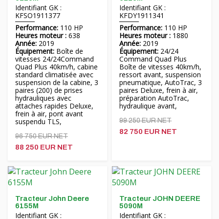
Identifiant GK :
Identifiant GK :
Hrvatski
KFSO1911377
KFDY1911341
Performance:
110 HP
Performance:
110 HP
Čeština
Heures moteur :
638
Heures moteur :
1880
Année:
2019
Année:
2019
Équipement:
Boîte de
Équipement:
24/24
Nederlands
vitesses 24/24Command
Command Quad Plus
Quad Plus 40km/h, cabine
Boîte de vitesses 40km/h,
standard climatisée avec
ressort avant, suspension
Русский
suspension de la cabine, 3
pneumatique, AutoTrac, 3
paires (200) de prises
paires Deluxe, frein à air,
hydrauliques avec
préparation AutoTrac,
српски
attaches rapides Deluxe,
hydraulique avant,
frein à air, pont avant
suspendu TLS,
99 250 EUR NET
Українська
82 750 EUR NET
96 750 EUR NET
88 250 EUR NET
Tracteur John Deere
Tracteur JOHN DEERE
6155M
5090M
Identifiant GK :
Identifiant GK :