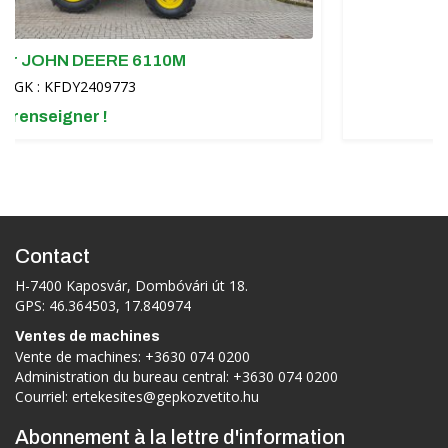
EERE 6110M
2409773
r !
Contact
H-7400 Kaposvár, Dombóvári út 18.
GPS: 46.364503, 17.840974
Ventes de machines
Vente de machines:
+3630 074 0200
Administration du bureau central:
+3630 074 0200
Courriel:
ertekesites@gepkozvetito.hu
Abonnement à la lettre d'information