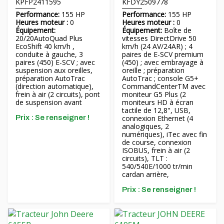
KPFP2411595
KFDY2509778
Performance:
155 HP
Performance:
155 HP
Heures moteur :
0
Heures moteur :
0
Équipement:
Équipement:
Boîte de
20/20AutoQuad Plus
vitesses DirectDrive 50
EcoShift 40 km/h ,
km/h (24 AV/24AR) ; 4
conduite à gauche, 3
paires de E-SCV premium
paires (450) E-SCV ; avec
(450) ; avec embrayage à
suspension aux oreilles,
oreille ; préparation
préparation AutoTrac
AutoTrac ; console G5+
(direction automatique),
CommandCenterTM avec
frein à air (2 circuits), pont
moniteur G5 Plus (2
de suspension avant
moniteurs HD à écran
tactile de 12,8", USB,
Prix ​​: Se renseigner !
connexion Ethernet (4
analogiques, 2
numériques), iTec avec fin
de course, connexion
ISOBUS, frein à air (2
circuits), TLT :
540/540E/1000 tr/min
cardan arrière,
Prix ​​: Se renseigner !