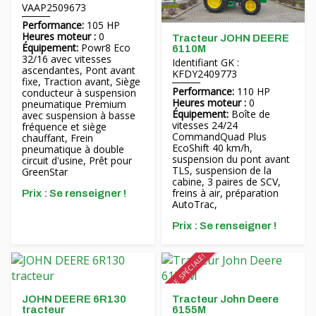
VAAP2509673
Performance:
105 HP
Heures moteur :
0
Tracteur JOHN DEERE
Équipement:
Powr8 Eco
6110M
32/16 avec vitesses
Identifiant GK :
ascendantes, Pont avant
KFDY2409773
fixe, Traction avant, Siège
Performance:
110 HP
conducteur à suspension
Heures moteur :
0
pneumatique Premium
Équipement:
Boîte de
avec suspension à basse
vitesses 24/24
fréquence et siège
CommandQuad Plus
chauffant, Frein
EcoShift 40 km/h,
pneumatique à double
suspension du pont avant
circuit d'usine, Prêt pour
TLS, suspension de la
GreenStar
cabine, 3 paires de SCV,
freins à air, préparation
Prix ​​: Se renseigner !
AutoTrac,
Prix ​​: Se renseigner !
OFFRE SPÉCIALE!
JOHN DEERE 6R130
Tracteur John Deere
tracteur
6155M