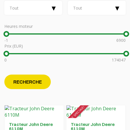
Financement
Poutres rotatives MORENI
▾
▾
Tout
Tout
Carrières
Outils de travail Quivogne
À propos de nous
LETÁK-LEKO machines pour le sol
Heures moteur
Blog
Pulvérisateurs KERTITOX
-1
6900
Prix (EUR)
Contact
Autres accessoires
0
174047
English
RECHERCHE
Magyar
OFFRE SPÉCIALE!
Deutsch
Română
Tracteur John Deere
Tracteur John Deere
6110M
6110M