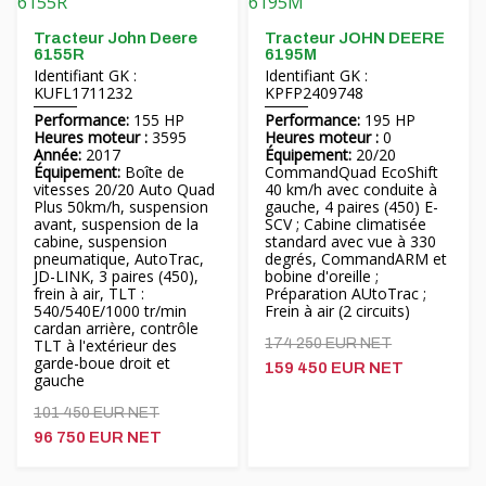
Tracteur John Deere
Tracteur JOHN DEERE
6155R
6195M
Identifiant GK :
Identifiant GK :
KUFL1711232
KPFP2409748
Performance:
155 HP
Performance:
195 HP
Heures moteur :
3595
Heures moteur :
0
Année:
2017
Équipement:
20/20
Équipement:
Boîte de
CommandQuad EcoShift
vitesses 20/20 Auto Quad
40 km/h avec conduite à
Plus 50km/h, suspension
gauche, 4 paires (450) E-
avant, suspension de la
SCV ; Cabine climatisée
cabine, suspension
standard avec vue à 330
pneumatique, AutoTrac,
degrés, CommandARM et
JD-LINK, 3 paires (450),
bobine d'oreille ;
frein à air, TLT :
Préparation AUtoTrac ;
540/540E/1000 tr/min
Frein à air (2 circuits)
cardan arrière, contrôle
TLT à l'extérieur des
174 250 EUR NET
garde-boue droit et
159 450 EUR NET
gauche
101 450 EUR NET
96 750 EUR NET