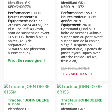
Identifiant GK :
Identifiant GK :
KFDY2409776
KFSO1911372
Performance:
130 HP
Performance:
155 HP
Heures moteur :
0
Heures moteur :
1215
Équipement:
Boîte de
Année:
2019
vitesses 24/24 AutoQuad
Équipement:
20/20
Plus EcoShift 40 km/h,
Command Quad plus
pont de suspension avant
boîte de vitesses 40km/h,
TLS PLUS, freins à air, 3
suspension du pont avant,
paires (450) de
suspension de la cabine,
préparation E-
siège à suspension
SCVAutoTrac (direction
pneumatique, 3 paires de
automatique),
prises hydrauliques avec
attache rapide Deluxe,
Prix ​​: Se renseigner !
frein à air,
115 950 EUR NET
107 750 EUR NET
Tracteur JOHN DEERE
Tracteur JOHN DEERE
6155M
6R155
Identifiant GK :
Identifiant GK :