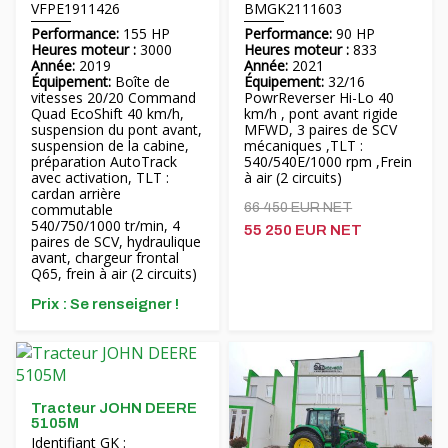
VFPE1911426
BMGK2111603
Performance:
155 HP
Performance:
90 HP
Heures moteur :
3000
Heures moteur :
833
Année:
2019
Année:
2021
Équipement:
Boîte de
Équipement:
32/16
vitesses 20/20 Command
PowrReverser Hi-Lo 40
Quad EcoShift 40 km/h,
km/h , pont avant rigide
suspension du pont avant,
MFWD, 3 paires de SCV
suspension de la cabine,
mécaniques ,TLT :
préparation AutoTrack
540/540E/1000 rpm ,Frein
avec activation, TLT :
à air (2 circuits)
cardan arrière
commutable
66 450 EUR NET
540/750/1000 tr/min, 4
55 250 EUR NET
paires de SCV, hydraulique
avant, chargeur frontal
Q65, frein à air (2 circuits)
Prix ​​: Se renseigner !
Tracteur JOHN DEERE
5105M
Identifiant GK :