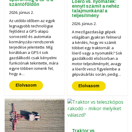
Lóerő vs. nyomaték:
szántóföldön
ennyit számít a nehéz
Čeština
talajmunkánál a
2026. június 2.
teljesítmény
Nederlands
Az utóbbi időben az egyik
2026. június 2.
legnagyobb technológiai
fejlődést a GPS-alapú
A mezőgazdasági gépek
Français
sorvezető és automata
világában gyakran felmerül
kormányzási rendszerek
a kérdés, hogy mi számít
terjedése jelentette. Míg
többet egy traktornál: a
Русский
korábban a GPS-t sok
lóerő vagy a nyomaték? Sok
gazdálkodó csak kényelmi
gazdálkodó elsősorban a
српски
funkciónak tekintette, mára
motor teljesítményét, avagy
egyre többen ismerik fel,
a lóerőt veszi figyelembe a
hogy a…
gépvásárlás során, pedig…
Українська
Elolvasom
Elolvasom
Traktor vs