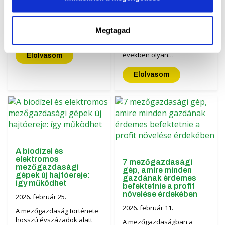
minőségű takarmány
drónok. Ami korábban még
előállítása nagyban függ
túlzottan modern, már-már
attól, hogy milyen géppel
futurisztikusnak tűnt, ma
történik a kaszálás és a
Megtagad
már…
bálázás. A Massey
Ferguson az utóbbi
években olyan…
Elolvasom
Elolvasom
A biodízel és
elektromos
7 mezőgazdasági
mezőgazdasági
gép, amire minden
gépek új hajtóereje:
gazdának érdemes
így működhet
befektetnie a profit
növelése érdekében
2026. február 25.
2026. február 11.
A mezőgazdaság története
hosszú évszázadok alatt
A mezőgazdaságban a