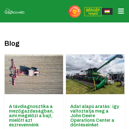
BÉRGÉP
helyett
Erőgépek
▼
Munkaeszközök
▼
John Deere gépek
Blog
ÁTK Pályázat
Massey Ferguson munkaeszközök
Massey Ferguson gépek
Alkatrészek
QUICKE Homlokrakodók, kiegészítők
Egyéb erőgépek
Gumik/Felnik
FLIEGL kocsik
Bérgép helyett
FLIEGL Agrocenter kiegészítők
Szolgáltatások
GÜTTLER talajmunkagépek
A távdiagnosztika a
Adat alapú aratás: így
mezőgazdaságban,
változtatja meg a
Szerviz
MÜTHING mulcsozó és szárzúzó gépek
ami megelőzi a bajt,
John Deere
mielőtt azt
Operations Center a
észrevennénk
döntéseinket