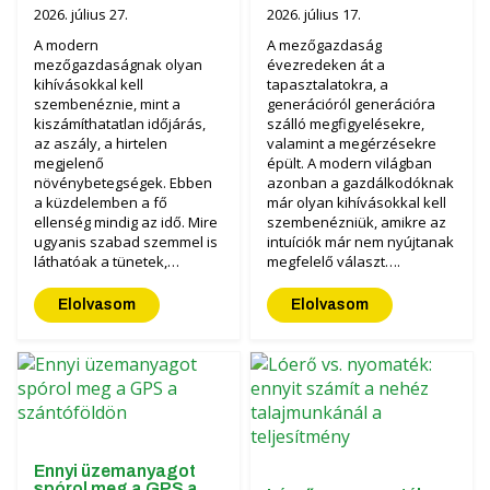
Finanszírozás
MORENI forgóboronák
2026. július 27.
2026. július 17.
Karrier
QUIVOGNE talajmunkagépek
A modern
A mezőgazdaság
mezőgazdaságnak olyan
évezredeken át a
kihívásokkal kell
tapasztalatokra, a
Rólunk
LETÁK-LEKO talajmunkagépek
szembenéznie, mint a
generációról generációra
kiszámíthatatlan időjárás,
szálló megfigyelésekre,
Blog
KERTITOX permetezők
az aszály, a hirtelen
valamint a megérzésekre
megjelenő
épült. A modern világban
növénybetegségek. Ebben
azonban a gazdálkodóknak
Elérhetőség
Egyéb kiegészítők
a küzdelemben a fő
már olyan kihívásokkal kell
ellenség mindig az idő. Mire
szembenézniük, amikre az
ugyanis szabad szemmel is
intuíciók már nem nyújtanak
láthatóak a tünetek,…
megfelelő választ….
Elolvasom
Elolvasom
English
Deutsch
Română
Hrvatski
Ennyi üzemanyagot
spórol meg a GPS a