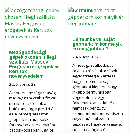
Bérmunka vs. saját
géppark: mikor melyik
éri meg jobban?
Mezőgazdasági
2026. április 12.
gépek okosan: Fliegl
szállítás, Massey
A mezőgazdálkodással
Ferguson erőgépek és
foglalkozó vállalkozások
Kertitox
egyik stratégiai kérdése,
növényvédelem
hogy érdemes-e saját
2026. április 28.
gépparkot kiépíteni vagy
inkább bérmunkában
A modern mezőgazdaság
végeztetni az egyes
már rég nem csak a fizikai
folyamatokat. A döntés
munkáról szól, sőt: a
nemcsak pénzügyi
hatékonyság, a precizitás
szempontból fontos, hiszen
és a jól megválasztott
nagy hatással van a
géppark ma már sokkal
gazdaság hatékonyságára,
fontosabb a versenyképes
rugalmasságára és…
gazdálkodásban. Egy jól