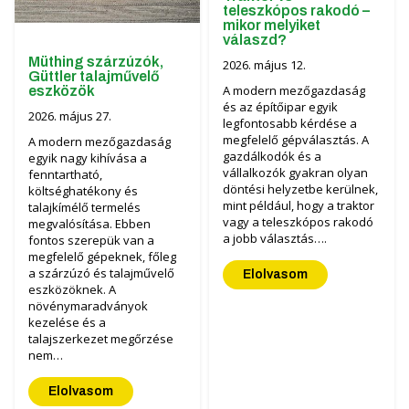
teleszkópos rakodó –
mikor melyiket
válaszd?
Müthing szárzúzók,
2026. május 12.
Güttler talajművelő
A modern mezőgazdaság
eszközök
és az építőipar egyik
2026. május 27.
legfontosabb kérdése a
megfelelő gépválasztás. A
A modern mezőgazdaság
gazdálkodók és a
egyik nagy kihívása a
vállalkozók gyakran olyan
fenntartható,
döntési helyzetbe kerülnek,
költséghatékony és
mint például, hogy a traktor
talajkímélő termelés
vagy a teleszkópos rakodó
megvalósítása. Ebben
a jobb választás….
fontos szerepük van a
megfelelő gépeknek, főleg
a szárzúzó és talajművelő
Elolvasom
eszközöknek. A
növénymaradványok
kezelése és a
talajszerkezet megőrzése
nem…
Elolvasom