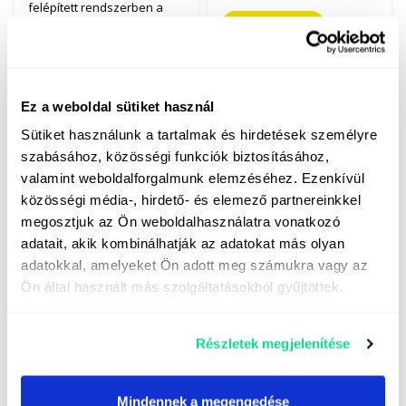
felépített rendszerben a
szállítás,…
Elolvasom
Elolvasom
Ez a weboldal sütiket használ
Sütiket használunk a tartalmak és hirdetések személyre
szabásához, közösségi funkciók biztosításához,
valamint weboldalforgalmunk elemzéséhez. Ezenkívül
Mennyit ér a drón a
közösségi média-, hirdető- és elemező partnereinkkel
földeken? Légi
A zöldtakarmány
megosztjuk az Ön weboldalhasználatra vonatkozó
felvételek és precíziós
betakarításának
döntéshozatal
adatait, akik kombinálhatják az adatokat más olyan
modern eszközei:
Massey Ferguson
adatokkal, amelyeket Ön adott meg számukra vagy az
2026. március 31.
gépek
Ön által használt más szolgáltatásokból gyűjtöttek.
A mezőgazdaság az elmúlt
2026. március 16.
évtizedben hatalmas
átalakuláson ment át. A
A szálastakarmány
hagyományos, tapasztalati
betakarítása az
Részletek megjelenítése
alapú gazdálkodást
állattenyésztéssel
felváltotta az adatvezérelt
foglalkozó gazdaságok
döntéshozatal. Ebben nagy
egyik fő feladata. A jó
Mindennek a megengedése
szerepet játszanak a