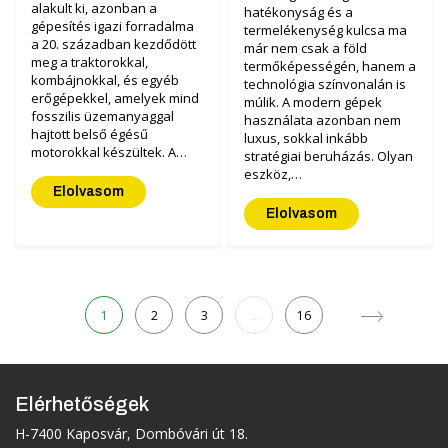
alakult ki, azonban a
hatékonyság és a
gépesítés igazi forradalma
termelékenység kulcsa ma
a 20. században kezdődött
már nem csak a föld
meg a traktorokkal,
termőképességén, hanem a
kombájnokkal, és egyéb
technológia színvonalán is
erőgépekkel, amelyek mind
múlik. A modern gépek
fosszilis üzemanyaggal
használata azonban nem
hajtott belső égésű
luxus, sokkal inkább
motorokkal készültek. A…
stratégiai beruházás. Olyan
eszköz,…
Elolvasom
Elolvasom
1
2
3
16
…
Elérhetőségek
H-7400 Kaposvár, Dombóvári út 18.