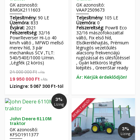
GK azonosító:
GK azonosító:
Čeština
BMGK2111603
VAAP2509673
Teljesítmény:
90 LE
Teljesítmény:
105 LE
Nederlands
Üzemóra:
833
Üzemóra:
0
Évjárat:
2021
Felszereltség:
Powr8 Eco
Felszereltség:
32/16
32/16 mászófokozattal
Français
PowrReverser Hi-Lo 40
váltó, Fix első híd,
km/h váltó , MFWD mellső
Elsőkerékhajtás, Prémium
merev híd, 3 pár
légrugós vezetőülés
Русский
mechanikus SCV ,TLT:
alacsony frekvenciájú
540/540E/1000 U/min.
rugózással és ülésfűtéssel
,Légfék (2 körös)
, Gyári kétkörös légfék
српски
kiépítés , GreenStar ready
24 000 000 Ft
+Áfa
Ár: Kérjük érdeklődjön!
19 950 000 Ft
Українська
+Áfa
Lízingre: 5 067 300 Ft-tól
3%
KIEMELT AKCIÓ!
Lízing
John Deere 6110M
traktor
3%
GK azonosító:
Lízing
KFSO1911377