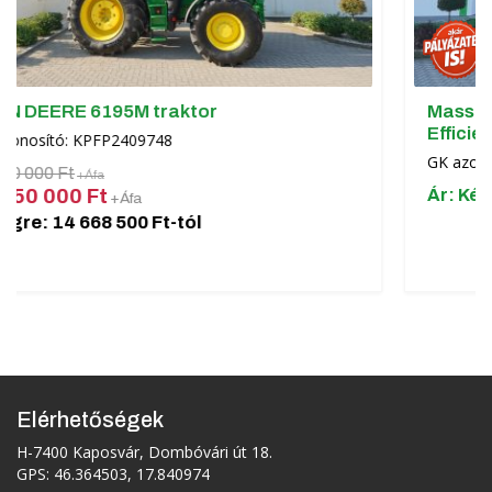
aktor
Massey Ferguson 5S.105 
Efficient traktor
8
GK azonosító: KAAD2309744
Ár: Kérjük érdeklődjön!
t-tól
Elérhetőségek
H-7400 Kaposvár, Dombóvári út 18.
GPS: 46.364503, 17.840974