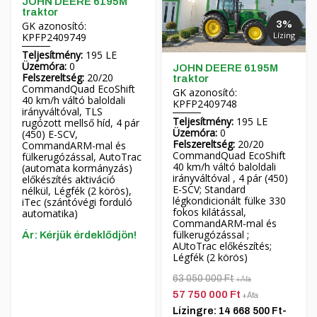
JOHN DEERE 6195M
traktor
3%
GK azonosító:
Lízing
KPFP2409749
Teljesítmény:
195 LE
Üzemóra:
0
JOHN DEERE 6195M
Felszereltség:
20/20
traktor
CommandQuad EcoShift
GK azonosító:
40 km/h váltó baloldali
KPFP2409748
irányváltóval, TLS
Teljesítmény:
195 LE
rugózott mellső híd, 4 pár
Üzemóra:
0
(450) E-SCV,
Felszereltség:
20/20
CommandARM-mal és
CommandQuad EcoShift
fülkerugózással, AutoTrac
40 km/h váltó baloldali
(automata kormányzás)
irányváltóval , 4 pár (450)
előkészítés aktiváció
E-SCV; Standard
nélkül, Légfék (2 körös),
légkondicionált fülke 330
iTec (szántóvégi forduló
fokos kilátással,
automatika)
CommandARM-mal és
fülkerugózással ;
Ár: Kérjük érdeklődjön!
AUtoTrac előkészítés;
Légfék (2 körös)
63 050 000 Ft
+Áfa
57 750 000 Ft
+Áfa
Lízingre: 14 668 500 Ft-