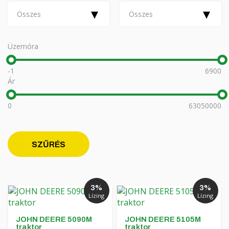
Finanszírozás
MORENI forgóboronák
▾
▾
Összes
Összes
Karrier
QUIVOGNE talajmunkagépek
Rólunk
LETÁK-LEKO talajmunkagépek
Üzemóra
Blog
KERTITOX permetezők
-1
6900
Ár
Elérhetőség
Egyéb kiegészítők
0
63050000
English
SZŰRÉS
Deutsch
3%
3%
Română
Lízing
Lízing
Hrvatski
JOHN DEERE 5090M
JOHN DEERE 5105M
traktor
traktor