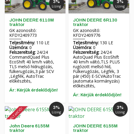
3%
3%
Lízing
Lízing
JOHN DEERE 6110M
JOHN DEERE 6R130
traktor
traktor
GK azonosító:
GK azonosító:
KFDY2409773
KFDY2409776
Teljesítmény:
110 LE
Teljesítmény:
130 LE
Üzemóra:
0
Üzemóra:
0
Felszereltség:
24/24
Felszereltség:
24/24
CommandQuad Plus
AutoQuad Plus EcoShift
EcoShift 40 km/h váltó,
40 km/h váltó,TLS PLUS
TLS melső hídrugózás,
rugózott mellső híd,
fülkerugózás,3 pár SCV
Fülkerugózás, Légfék, 3
,Légfék, AutoTrac
pár (450) E-SCVAutoTrac
előkészítés,
(automata kormányzás)
előkészítés,
Ár: Kérjük érdeklődjön!
Ár: Kérjük érdeklődjön!
3%
3%
KIEMELT AKCIÓ!
Lízing
Lízing
John Deere 6155M
JOHN DEERE 6155M
traktor
traktor