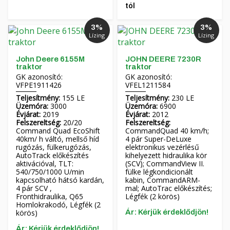
tól
3%
3%
Lízing
Lízing
John Deere 6155M
JOHN DEERE 7230R
traktor
traktor
GK azonosító:
GK azonosító:
VFPE1911426
VFEL1211584
Teljesítmény:
155 LE
Teljesítmény:
230 LE
Üzemóra:
3000
Üzemóra:
6900
Évjárat:
2019
Évjárat:
2012
Felszereltség:
20/20
Felszereltség:
Command Quad EcoShift
CommandQuad 40 km/h;
40km/ h váltó, mellső híd
4 pár Super-DeLuxe
rugózás, fülkerugózás,
elektronikus vezérlésű
AutoTrack előkészítés
kihelyezett hidraulika kör
aktivációval, TLT:
(SCV); CommandView II.
540/750/1000 U/min
fülke légkondicionált
kapcsolható hátsó kardán,
kabin, CommandARM-
4 pár SCV ,
mal; AutoTrac előkészítés;
Fronthidraulika, Q65
Légfék (2 körös)
Homlokrakodó, Légfék (2
körös)
Ár: Kérjük érdeklődjön!
Ár: Kérjük érdeklődjön!