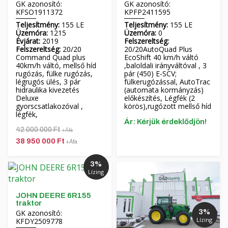
GK azonosító:
GK azonosító:
KFSO1911372
KPFP2411595
Teljesítmény:
155 LE
Teljesítmény:
155 LE
Üzemóra:
1215
Üzemóra:
0
Évjárat:
2019
Felszereltség:
Felszereltség:
20/20
20/20AutoQuad Plus
Command Quad plus
EcoShift 40 km/h váltó
40km/h váltó, mellső híd
,baloldali irányváltóval , 3
rugózás, fülke rugózás,
pár (450) E-SCV;
légrugós ülés, 3 pár
fülkerugózással, AutoTrac
hidraulika kivezetés
(automata kormányzás)
Deluxe
előkészítés, Légfék (2
gyorscsatlakozóval ,
körös),rugózott mellső híd
légfék,
Ár: Kérjük érdeklődjön!
42 000 000 Ft
+Áfa
38 950 000 Ft
+Áfa
3%
Lízing
JOHN DEERE 6R155
traktor
3%
GK azonosító:
Lízing
KFDY2509778