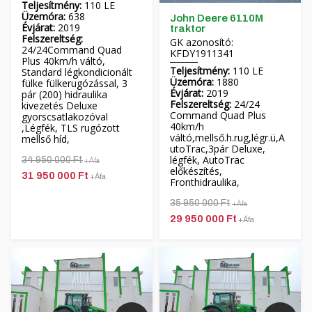
Teljesítmény:
110 LE
Üzemóra:
638
John Deere 6110M
Évjárat:
2019
traktor
Felszereltség:
GK azonosító:
24/24Command Quad
KFDY1911341
Plus 40km/h váltó,
Teljesítmény:
110 LE
Standard légkondicionált
Üzemóra:
1880
fülke fülkerugózással, 3
Évjárat:
2019
pár (200) hidraulika
Felszereltség:
24/24
kivezetés Deluxe
Command Quad Plus
gyorscsatlakozóval
40km/h
,Légfék, TLS rugózott
váltó,mellső.h.rug,légr.ü,A
mellső híd,
utoTrac,3pár Deluxe,
légfék, AutoTrac
34 950 000 Ft
+Áfa
előkészítés,
31 950 000 Ft
+Áfa
Fronthidraulika,
35 950 000 Ft
+Áfa
29 950 000 Ft
+Áfa