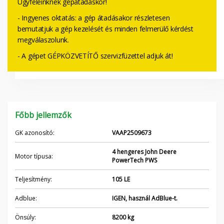
Ügyfeleinknek gépátadáskor!
- Ingyenes oktatás: a gép átadásakor részletesen
bemutatjuk a gép kezelését és minden felmerülő kérdést
megválaszolunk.
- A gépet GÉPKÖZVETÍTŐ szervizfüzettel adjuk át!
Főbb jellemzők
GK azonosító:
VAAP2509673
4 hengeres John Deere
Motor típusa:
PowerTech PWS
Teljesítmény:
105 LE
Adblue:
IGEN, használ AdBlue-t.
Önsúly:
8200 kg