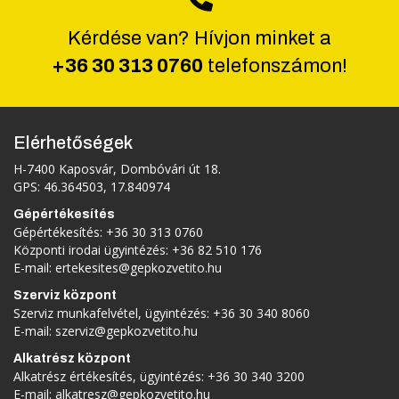
Kérdése van? Hívjon minket a
+36 30 313 0760
telefonszámon!
Elérhetőségek
H-7400 Kaposvár, Dombóvári út 18.
GPS: 46.364503, 17.840974
Gépértékesítés
Gépértékesítés:
+36 30 313 0760
Központi irodai ügyintézés:
+36 82 510 176
E-mail:
ertekesites@gepkozvetito.hu
Szerviz központ
Szerviz munkafelvétel, ügyintézés:
+36 30 340 8060
E-mail:
szerviz@gepkozvetito.hu
Alkatrész központ
Alkatrész értékesítés, ügyintézés:
+36 30 340 3200
E-mail:
alkatresz@gepkozvetito.hu