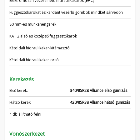
Elektromosan vezérelhető hidraulikakarok (EHC)
Függesztőkarokat és kardánt vezérlő gombok mindkét sárvédőn
80 mm-es munkahengerek
KAT 2 alsó és középső függesztőkarok
Kétoldali hidraulikakar-kitámasztó
Kétoldali hidraulikakar-orsó
Kerekezés
Első kerék:
340/85R28 Alliance első gumizás
Hátsó kerék:
420/85R38 Alliance hátsó gumizás
4 db állítható felni
Vonószerkezet