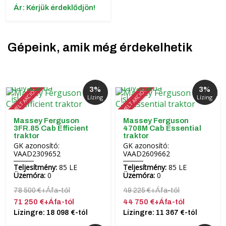
Ár: Kérjük érdeklődjön!
Gépeink, amik még érdekelhetik
3%
3%
KIEMELT AKCIÓ!
KIEMELT AKCIÓ!
Lízing
Lízing
Massey Ferguson
Massey Ferguson
3FR.85 Cab Efficient
4708M Cab Essential
traktor
traktor
GK azonosító:
GK azonosító:
VAAD2309652
VAAD2609662
Teljesítmény:
85 LE
Teljesítmény:
85 LE
Üzemóra:
0
Üzemóra:
0
78 500 €+Áfa-tól
49 225 €+Áfa-tól
71 250 €+Áfa-tól
44 750 €+Áfa-tól
Lízingre: 18 098 €-tól
Lízingre: 11 367 €-tól