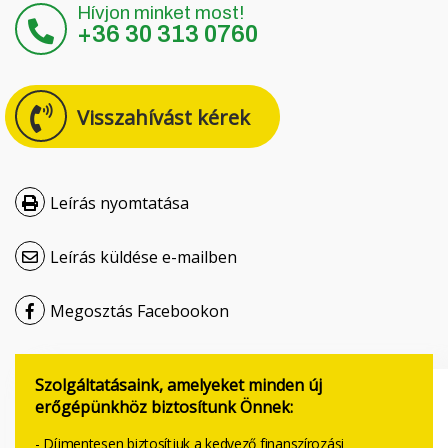
Hívjon minket most!
Čeština
+36 30 313 0760
Nederlands
Visszahívást kérek
Français
Русский
Leírás nyomtatása
српски
Leírás küldése e-mailben
Українська
Megosztás Facebookon
Szolgáltatásaink, amelyeket minden új
erőgépünkhöz biztosítunk Önnek:
- Díjmentesen biztosítjuk a kedvező finanszírozási