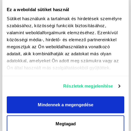
Forgatható első sárvédők
Ez a weboldal sütiket használ
Sütiket használunk a tartalmak és hirdetések személyre
Hátsó sárvédőtoldat
szabásához, közösségi funkciók biztosításához,
Magyar nyelvű kezelési útmutató és garancia füzet
valamint weboldalforgalmunk elemzéséhez. Ezenkívül
közösségi média-, hirdető- és elemező partnereinkkel
Online alkatrész katalógus német/angol nyelven (ingyenes)
megosztjuk az Ön weboldalhasználatra vonatkozó
adatait, akik kombinálhatják az adatokat más olyan
Egyéb
adatokkal, amelyeket Ön adott meg számukra vagy az
Ön által használt más szolgáltatásokból gyűjtöttek.
5 év friss műszaki vizsgával, fekete rendszámmal, névre írva
Ingyenes oktatás: a gép átadásakor részletesen bemutatjuk a gép
Részletek megjelenítése
kezelését és minden felmerülő kérdést megválaszolunk.
Mindennek a megengedése
Kedvező finanszírozási lehetőségek (hitel/lízing), akár 10%
önerőtől, 9 pénzintézet kínálatából az Ön számára legkedvezőbb
megoldást kiválasztva. A tájékoztatás nem teljes körű, kérjük
érdeklődjön elérhetőségeinken!
Megtagad