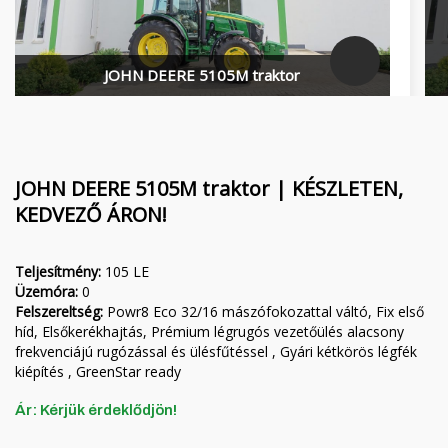
Finanszírozás
MORENI forgóboronák
Karrier
QUIVOGNE talajmunkagépek
JOHN DEERE 5105M traktor
Rólunk
LETÁK-LEKO talajmunkagépek
Blog
KERTITOX permetezők
Elérhetőség
Egyéb kiegészítők
JOHN DEERE 5105M traktor | KÉSZLETEN,
KEDVEZŐ ÁRON!
Teljesítmény:
105 LE
English
Üzemóra:
0
Felszereltség:
Powr8 Eco 32/16 mászófokozattal váltó, Fix első
Deutsch
híd, Elsőkerékhajtás, Prémium légrugós vezetőülés alacsony
frekvenciájú rugózással és ülésfűtéssel , Gyári kétkörös légfék
kiépítés , GreenStar ready
Română
Ár: Kérjük érdeklődjön!
Hrvatski