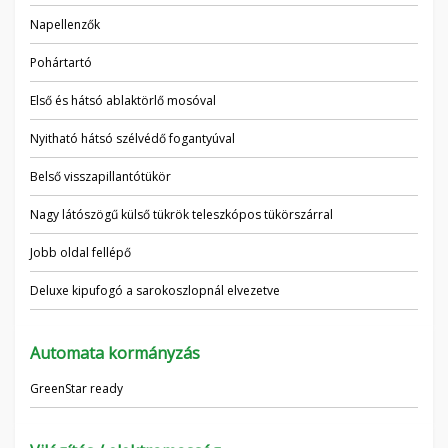
Napellenzők
Pohártartó
Első és hátsó ablaktörlő mosóval
Nyitható hátsó szélvédő fogantyúval
Belső visszapillantótükör
Nagy látószögű külső tükrök teleszkópos tükörszárral
Jobb oldal fellépő
Deluxe kipufogó a sarokoszlopnál elvezetve
Automata kormányzás
GreenStar ready