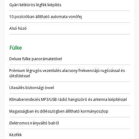
Gyári kétkörös légfék kiépítés
10 pozícióban állítható automata vonófej
Alsó húzó
Fülke
Deluxe fülke panorámatetővel
Prémium légrugós vezetőülés alacsony frekvenciájú rugózással és
ülésfűtéssel
Utasülés biztonsági övvel
Klímaberendezés MP3/USB rádió hangszóró és antenna kiépítéssel
Magasságban és dőlésszögben állítható kormányoszlop
Elektromos irányváltó balról
Kézifék