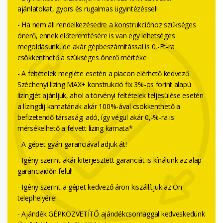
ajánlatokat, gyors és rugalmas ügyintézéssel!
- Ha nem áll rendelkezésedre a konstrukcióhoz szükséges
önerő, ennek előteremtésére is van egy lehetséges
megoldásunk, de akár gépbeszámítással is 0,-Ft-ra
csökkenthető a szükséges önerő mértéke
- A feltételek megléte esetén a piacon elérhető kedvező
Széchenyi lízing MAX+ konstrukció fix 3%-os forint alapú
lízingjét ajánljuk, ahol a törvényi feltételek teljesülése esetén
a lízingdíj kamatának akár 100%-ával csökkenthető a
befizetendő társasági adó, így végül akár 0,-%-ra is
mérsékelhető a felvett lízing kamata*
- A gépet gyári garanciával adjuk át!
- Igény szerint akár kiterjesztett garanciát is kínálunk az alap
garanciaidőn felül!
- Igény szerint a gépet kedvező áron kiszállítjuk az Ön
telephelyére!
- Ajándék GÉPKÖZVETÍTŐ ajándékcsomaggal kedveskedünk