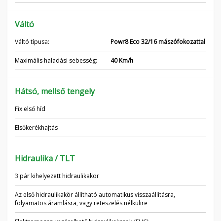
Váltó
Váltó típusa:
Powr8 Eco 32/16 mászófokozattal
Maximális haladási sebesség:
40 Km/h
Hátsó, mellső tengely
Fix első híd
Elsőkerékhajtás
Hidraulika / TLT
3 pár kihelyezett hidraulikakör
Az első hidraulikakör állítható automatikus visszaállításra,
folyamatos áramlásra, vagy reteszelés nélkülire