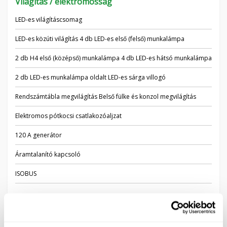
Világítás / elektromosság
LED-es világításcsomag
LED-es közúti világítás 4 db LED-es első (felső) munkalámpa
2 db H4 első (középső) munkalámpa 4 db LED-es hátsó munkalámpa
2 db LED-es munkalámpa oldalt LED-es sárga villogó
Rendszámtábla megvilágítás Belső fülke és konzol megvilágítás
Elektromos pótkocsi csatlakozóaljzat
120 A generátor
Áramtalanító kapcsoló
ISOBUS
Tartozékok
555 kg első súlyozás (55 kg-os súlytartó + 10 x 50 kg táskasúlyozás)