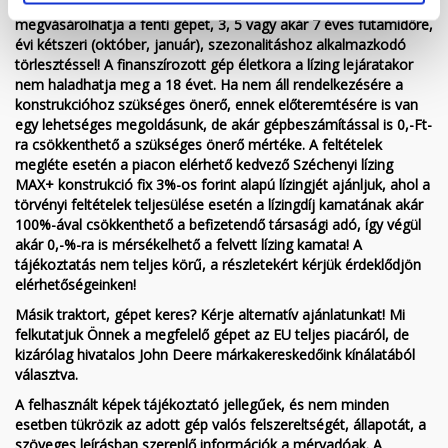
*Lízing akciónk keretében most akár évi fix 3 %-os lízingre is
megvásárolhatja a fenti gépet, 3, 5 vagy akár 7 éves futamidőre,
évi kétszeri (október, január), szezonalitáshoz alkalmazkodó
törlesztéssel! A finanszírozott gép életkora a lízing lejáratakor
nem haladhatja meg a 18 évet. Ha nem áll rendelkezésére a
konstrukcióhoz szükséges önerő, ennek előteremtésére is van
egy lehetséges megoldásunk, de akár gépbeszámítással is 0,-Ft-
ra csökkenthető a szükséges önerő mértéke. A feltételek
megléte esetén a piacon elérhető kedvező Széchenyi lízing
MAX+ konstrukció fix 3%-os forint alapú lízingjét ajánljuk, ahol a
törvényi feltételek teljesülése esetén a lízingdíj kamatának akár
100%-ával csökkenthető a befizetendő társasági adó, így végül
akár 0,-%-ra is mérsékelhető a felvett lízing kamata! A
tájékoztatás nem teljes körű, a részletekért kérjük érdeklődjön
elérhetőségeinken!
Másik traktort, gépet keres? Kérje alternatív ajánlatunkat! Mi
felkutatjuk Önnek a megfelelő gépet az EU teljes piacáról, de
kizárólag hivatalos John Deere márkakereskedőink kínálatából
választva.
A felhasznált képek tájékoztató jellegűek, és nem minden
esetben tükrözik az adott gép valós felszereltségét, állapotát, a
szöveges leírásban szereplő információk a mérvadóak. A