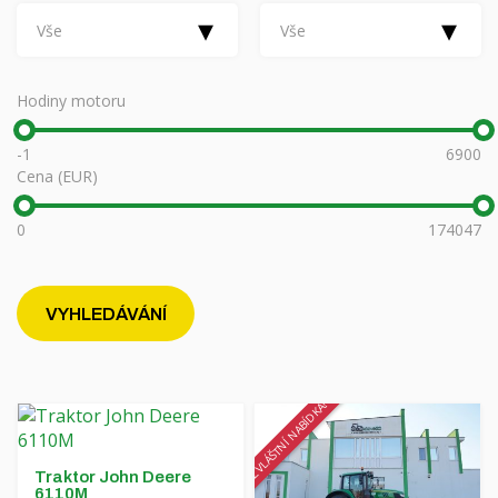
Financování
Rotační nosníky MORENI
▾
▾
Vše
Vše
Kariéra
Pracovní nástroje Quivogne
O nás
Půdní stroje LETÁK-LEKO
Hodiny motoru
Blog
Postřikovače KERTITOX
-1
6900
Cena (EUR)
Kontakt
Ostatní příslušenství
0
174047
English
VYHLEDÁVÁNÍ
Magyar
ZVLÁŠTNÍ NABÍDKA!
Deutsch
Română
Traktor John Deere
6110M