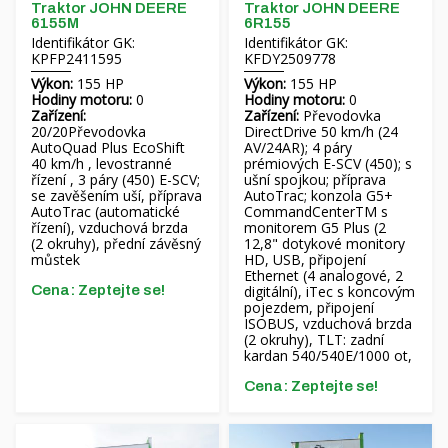
Traktor JOHN DEERE
Traktor JOHN DEERE
6155M
6R155
Identifikátor GK:
Identifikátor GK:
KPFP2411595
KFDY2509778
Výkon:
155 HP
Výkon:
155 HP
Hodiny motoru:
0
Hodiny motoru:
0
Zařízení:
Zařízení:
Převodovka
20/20Převodovka
DirectDrive 50 km/h (24
AutoQuad Plus EcoShift
AV/24AR); 4 páry
40 km/h , levostranné
prémiových E-SCV (450); s
řízení , 3 páry (450) E-SCV;
ušní spojkou; příprava
se zavěšením uší, příprava
AutoTrac; konzola G5+
AutoTrac (automatické
CommandCenterTM s
řízení), vzduchová brzda
monitorem G5 Plus (2
(2 okruhy), přední závěsný
12,8" dotykové monitory
můstek
HD, USB, připojení
Ethernet (4 analogové, 2
Cena: Zeptejte se!
digitální), iTec s koncovým
pojezdem, připojení
ISOBUS, vzduchová brzda
(2 okruhy), TLT: zadní
kardan 540/540E/1000 ot,
Cena: Zeptejte se!