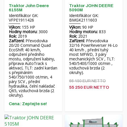
Traktor John Deere
Traktor JOHN DEERE
6155M
5090M
Identifikátor GK:
Identifikátor GK:
VFPE1911426
BMGK2111603
Výkon:
155 HP
Výkon:
90 HP
Hodiny motoru:
3000
Hodiny motoru:
833
Rok:
2019
Rok:
2021
Zařízení:
Převodovka
Zařízení:
Převodovka
20/20 Command Quad
32/16 PowrReverser Hi-Lo
EcoShift 40 km/h,
40 km/h , přední tuhý
odpružení předního
most MFWD, 3 páry
mostu, odpružení kabiny,
mechanických SCV , TLT:
příprava AutoTrack s
540/540E/1000 ot/min ,
aktivací, TLT: zadní kardan
vzduchová brzda (2
s přepínáním
okruhy).
540/750/1000 ot/min, 4
páry SCV , přední
66 450 EUR NETTO
hydraulika, čelní nakladač
55 250 EUR NETTO
Q65, vzduchová brzda (2
okruhy).
Cena: Zeptejte se!