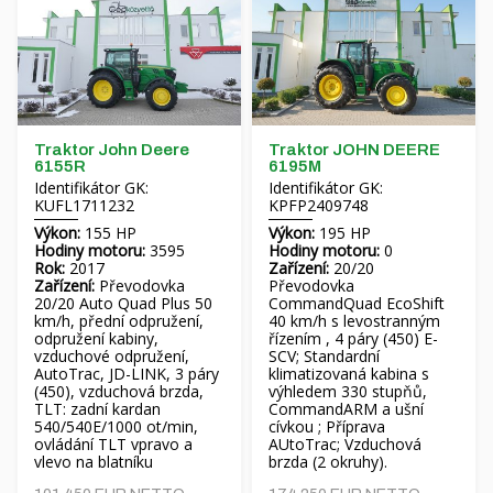
Traktor John Deere
Traktor JOHN DEERE
6155R
6195M
Identifikátor GK:
Identifikátor GK:
KUFL1711232
KPFP2409748
Výkon:
155 HP
Výkon:
195 HP
Hodiny motoru:
3595
Hodiny motoru:
0
Rok:
2017
Zařízení:
20/20
Zařízení:
Převodovka
Převodovka
20/20 Auto Quad Plus 50
CommandQuad EcoShift
km/h, přední odpružení,
40 km/h s levostranným
odpružení kabiny,
řízením , 4 páry (450) E-
vzduchové odpružení,
SCV; Standardní
AutoTrac, JD-LINK, 3 páry
klimatizovaná kabina s
(450), vzduchová brzda,
výhledem 330 stupňů,
TLT: zadní kardan
CommandARM a ušní
540/540E/1000 ot/min,
cívkou ; Příprava
ovládání TLT vpravo a
AUtoTrac; Vzduchová
vlevo na blatníku
brzda (2 okruhy).