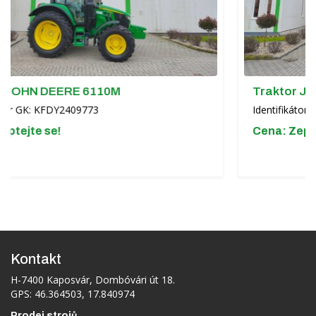
E 6110M
Traktor JOHN DEERE 6
09773
Identifikátor GK: KFDY240977
Cena: Zeptejte se!
Kontakt
H-7400 Kaposvár, Dombóvári út 18.
GPS: 46.364503, 17.840974
Prodej strojů