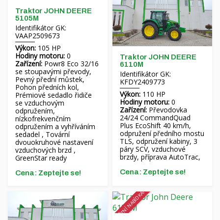
Traktor JOHN DEERE
5105M
Identifikátor GK:
VAAP2509673
Výkon:
105 HP
Hodiny motoru:
0
Traktor JOHN DEERE
Zařízení:
Powr8 Eco 32/16
6110M
se stoupavými převody,
Identifikátor GK:
Pevný přední můstek,
KFDY2409773
Pohon předních kol,
Výkon:
110 HP
Prémiové sedadlo řidiče
Hodiny motoru:
0
se vzduchovým
Zařízení:
Převodovka
odpružením,
24/24 CommandQuad
nízkofrekvenčním
Plus EcoShift 40 km/h,
odpružením a vyhříváním
odpružení předního mostu
sedadel , Tovární
TLS, odpružení kabiny, 3
dvouokruhové nastavení
páry SCV, vzduchové
vzduchových brzd ,
brzdy, příprava AutoTrac,
GreenStar ready
Cena: Zeptejte se!
Cena: Zeptejte se!
ZVLÁŠTNÍ NABÍDKA!