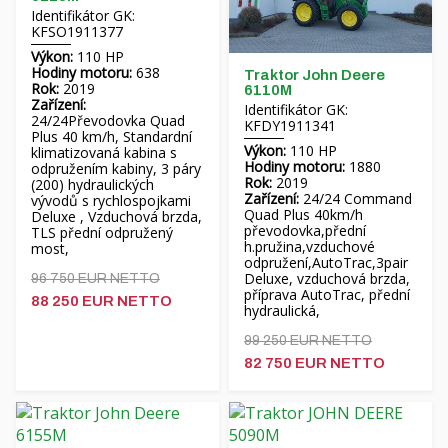
Identifikátor GK:
Hrvatski
KFSO1911377
Výkon:
110 HP
Nederlands
Hodiny motoru:
638
Traktor John Deere
Rok:
2019
6110M
Zařízení:
Identifikátor GK:
Français
24/24Převodovka Quad
KFDY1911341
Plus 40 km/h, Standardní
Výkon:
110 HP
klimatizovaná kabina s
Русский
Hodiny motoru:
1880
odpružením kabiny, 3 páry
Rok:
2019
(200) hydraulických
Zařízení:
24/24 Command
vývodů s rychlospojkami
српски
Quad Plus 40km/h
Deluxe , Vzduchová brzda,
převodovka,přední
TLS přední odpružený
h.pružina,vzduchové
most,
Українська
odpružení,AutoTrac,3pair
Deluxe, vzduchová brzda,
96 750 EUR NETTO
příprava AutoTrac, přední
88 250 EUR NETTO
hydraulická,
99 250 EUR NETTO
82 750 EUR NETTO