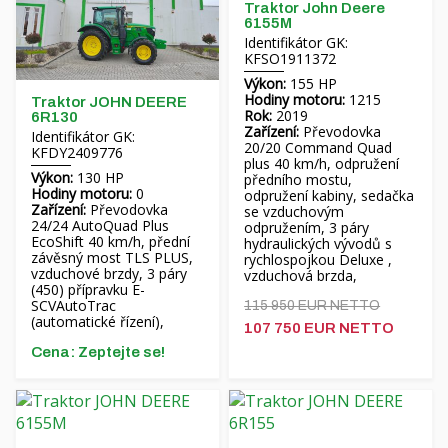
Traktor John Deere
6155M
Identifikátor GK:
KFSO1911372
Výkon:
155 HP
Hodiny motoru:
1215
Traktor JOHN DEERE
Rok:
2019
6R130
Zařízení:
Převodovka
Identifikátor GK:
20/20 Command Quad
KFDY2409776
plus 40 km/h, odpružení
Výkon:
130 HP
předního mostu,
Hodiny motoru:
0
odpružení kabiny, sedačka
Zařízení:
Převodovka
se vzduchovým
24/24 AutoQuad Plus
odpružením, 3 páry
EcoShift 40 km/h, přední
hydraulických vývodů s
závěsný most TLS PLUS,
rychlospojkou Deluxe ,
vzduchové brzdy, 3 páry
vzduchová brzda,
(450) přípravku E-
SCVAutoTrac
115 950 EUR NETTO
(automatické řízení),
107 750 EUR NETTO
Cena: Zeptejte se!