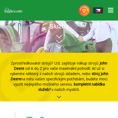
Elektrické nářadí
▼
Služby
Pracovní nástroje
▼
John Deere gépek
Nabídka STS
Pracovní nářadí Massey Ferguson
Massey Ferguson gépek
Náhradní díly
QUICKE Čelní žaluzie, příslušenství
Egyéb erőgépek
Zprostředkovatel strojů? Ltd. zajišťuje nákup strojů
John
Deere
od A do Z pro vaše maximální pohodlí. Ať už si
Gumik/Felnik
Vagony Fliegl
vyberete některý z našich strojů skladem, nebo
stroj John
Deere
na míru vašim specifickým potřebám, budete moci
Program zaručeného zpětného odkupu
Příslušenství Fliegl Agrocenter
využít nejlepšího možného servisu.
kompletní nabídka
služeb?
v našich myslích.
Naše služby
Půdní stroje GÜTTLER
Služba
Mulčovače a drtiče MÜTHING