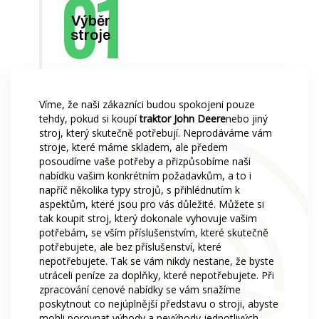
Financování
Rotační nosníky MORENI
Výběr
Kariéra
Pracovní nástroje Quivogne
stroje
O nás
Půdní stroje LETÁK-LEKO
Blog
Postřikovače KERTITOX
Víme, že naši zákazníci budou spokojeni pouze
tehdy, pokud si koupí
traktor John Deere
nebo jiný
Kontakt
Ostatní příslušenství
stroj, který skutečně potřebují. Neprodáváme vám
stroje, které máme skladem, ale předem
posoudíme vaše potřeby a přizpůsobíme naši
nabídku vašim konkrétním požadavkům, a to i
napříč několika typy strojů, s přihlédnutím k
English
aspektům, které jsou pro vás důležité. Můžete si
tak koupit stroj, který dokonale vyhovuje vašim
potřebám, se vším příslušenstvím, které skutečně
Magyar
potřebujete, ale bez příslušenství, které
nepotřebujete. Tak se vám nikdy nestane, že byste
Deutsch
utráceli peníze za doplňky, které nepotřebujete. Při
zpracování cenové nabídky se vám snažíme
Română
poskytnout co nejúplnější představu o stroji, abyste
mohli porovnat výhody a nevýhody jednotlivých