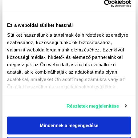
zkoušek pravosti, administrativy úřadu pro doklady
a naturalizace. Předáme vám tedy váš budoucí stroj
John Deere s černou registrační značkou a pětiletou
čerstvou technickou prohlídkou, podepsanou na
Ez a weboldal sütiket használ
vaše jméno, a
vy můžete okamžitě začít pracovat
.
Sütiket használunk a tartalmak és hirdetések személyre
szabásához, közösségi funkciók biztosításához,
valamint weboldalforgalmunk elemzéséhez. Ezenkívül
közösségi média-, hirdető- és elemező partnereinkkel
megosztjuk az Ön weboldalhasználatra vonatkozó
adatait, akik kombinálhatják az adatokat más olyan
adatokkal, amelyeket Ön adott meg számukra vagy az
Ön által használt más szolgáltatásokból gyűjtöttek.
Přeprava
Részletek megjelenítése
Mindennek a megengedése
Zajistíme bezpečné doručení stroje do vašich