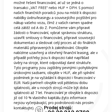
možné řešení financování, ať už se jedná o
transakci „VAT FREE“ nebo HUF + DPH. S pomocí
našich finančních poradců jsou na místě k dispozici
nabídky úvěru/leasingu a souvisejícího pojištění pro
nákup vašeho vozu, čímž z vašich ramen spadne
celá zátěž od A do Z. Pomůžeme vám připravit
žádosti o financování, vybrat správnou strukturu,
uzavřít smlouvy o financování, připravit související
dokumentaci a sledovat celý proces až do finálních
materiálů připravených k zaknihování. Obvykle
nabízíme uzavřený a otevřený finanční leasing, ale v
případě potřeby jsou k dispozici také například
úvěry na stroje, které odpovídají dané struktuře.
Tyto programy jsou zajištěny pevnými i pohyblivými
úrokovými sazbami, obvykle v HUF, ale při splnění
podmínek je na vyžádání k dispozici i financování v
EUR. Naši partneři obvykle volí pětiletou dobu
splatnosti, ale u nových strojů může být doba
splatnosti až 7 let. Financování je obvykle k dispozici
již od 10 % vlastního kapitálu (tyto informace
nejsou vyčerpávající, pro podrobnosti nás prosím
Prodej strojů:
kontaktujte).