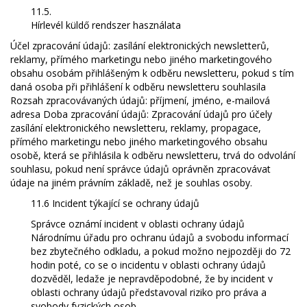
11.5.
Hírlevél küldő rendszer használata
Účel zpracování údajů: zasílání elektronických newsletterů,
reklamy, přímého marketingu nebo jiného marketingového
obsahu osobám přihlášeným k odběru newsletteru, pokud s tím
daná osoba při přihlášení k odběru newsletteru souhlasila
Rozsah zpracovávaných údajů: příjmení, jméno, e-mailová
adresa Doba zpracování údajů: Zpracování údajů pro účely
zasílání elektronického newsletteru, reklamy, propagace,
přímého marketingu nebo jiného marketingového obsahu
osobě, která se přihlásila k odběru newsletteru, trvá do odvolání
souhlasu, pokud není správce údajů oprávněn zpracovávat
údaje na jiném právním základě, než je souhlas osoby.
11.6 Incident týkající se ochrany údajů
Správce oznámí incident v oblasti ochrany údajů
Národnímu úřadu pro ochranu údajů a svobodu informací
bez zbytečného odkladu, a pokud možno nejpozději do 72
hodin poté, co se o incidentu v oblasti ochrany údajů
dozvěděl, ledaže je nepravděpodobné, že by incident v
oblasti ochrany údajů představoval riziko pro práva a
svobody fyzických osob.