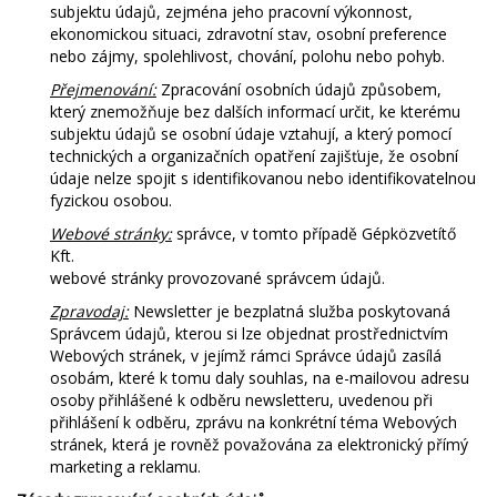
subjektu údajů, zejména jeho pracovní výkonnost,
ekonomickou situaci, zdravotní stav, osobní preference
nebo zájmy, spolehlivost, chování, polohu nebo pohyb.
Přejmenování:
Zpracování osobních údajů způsobem,
který znemožňuje bez dalších informací určit, ke kterému
subjektu údajů se osobní údaje vztahují, a který pomocí
technických a organizačních opatření zajišťuje, že osobní
údaje nelze spojit s identifikovanou nebo identifikovatelnou
fyzickou osobou.
Webové stránky:
správce, v tomto případě Gépközvetítő
Kft.
webové stránky provozované správcem údajů.
Zpravodaj:
Newsletter je bezplatná služba poskytovaná
Správcem údajů, kterou si lze objednat prostřednictvím
Webových stránek, v jejímž rámci Správce údajů zasílá
osobám, které k tomu daly souhlas, na e-mailovou adresu
osoby přihlášené k odběru newsletteru, uvedenou při
přihlášení k odběru, zprávu na konkrétní téma Webových
stránek, která je rovněž považována za elektronický přímý
marketing a reklamu.