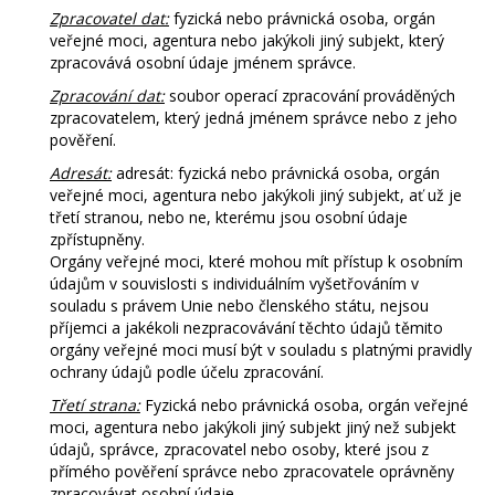
Zpracovatel dat:
fyzická nebo právnická osoba, orgán
veřejné moci, agentura nebo jakýkoli jiný subjekt, který
zpracovává osobní údaje jménem správce.
Zpracování dat:
soubor operací zpracování prováděných
zpracovatelem, který jedná jménem správce nebo z jeho
pověření.
Adresát:
adresát: fyzická nebo právnická osoba, orgán
veřejné moci, agentura nebo jakýkoli jiný subjekt, ať už je
třetí stranou, nebo ne, kterému jsou osobní údaje
zpřístupněny.
Orgány veřejné moci, které mohou mít přístup k osobním
údajům v souvislosti s individuálním vyšetřováním v
souladu s právem Unie nebo členského státu, nejsou
příjemci a jakékoli nezpracovávání těchto údajů těmito
orgány veřejné moci musí být v souladu s platnými pravidly
ochrany údajů podle účelu zpracování.
Třetí strana:
Fyzická nebo právnická osoba, orgán veřejné
moci, agentura nebo jakýkoli jiný subjekt jiný než subjekt
údajů, správce, zpracovatel nebo osoby, které jsou z
přímého pověření správce nebo zpracovatele oprávněny
zpracovávat osobní údaje.