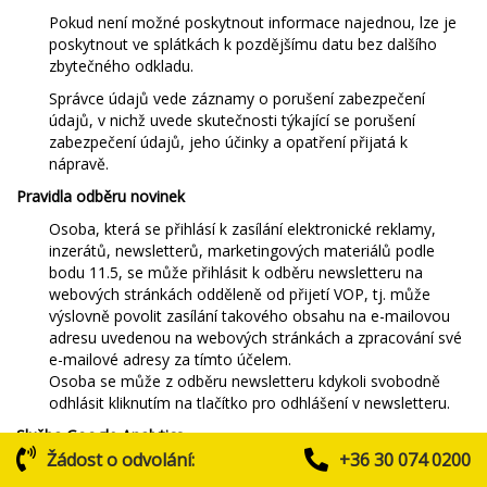
Pokud není možné poskytnout informace najednou, lze je
poskytnout ve splátkách k pozdějšímu datu bez dalšího
zbytečného odkladu.
Správce údajů vede záznamy o porušení zabezpečení
údajů, v nichž uvede skutečnosti týkající se porušení
zabezpečení údajů, jeho účinky a opatření přijatá k
nápravě.
Pravidla odběru novinek
Osoba, která se přihlásí k zasílání elektronické reklamy,
inzerátů, newsletterů, marketingových materiálů podle
bodu 11.5, se může přihlásit k odběru newsletteru na
webových stránkách odděleně od přijetí VOP, tj. může
výslovně povolit zasílání takového obsahu na e-mailovou
adresu uvedenou na webových stránkách a zpracování své
e-mailové adresy za tímto účelem.
Osoba se může z odběru newsletteru kdykoli svobodně
odhlásit kliknutím na tlačítko pro odhlášení v newsletteru.
Služba Google Analytics
Žádost o odvolání:
+36 30 074 0200
Nezávislé měření a audit návštěvnosti webových stránek a