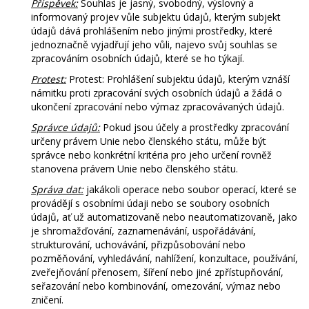
Příspěvek:
Souhlas je jasný, svobodný, výslovný a
informovaný projev vůle subjektu údajů, kterým subjekt
údajů dává prohlášením nebo jinými prostředky, které
jednoznačně vyjadřují jeho vůli, najevo svůj souhlas se
zpracováním osobních údajů, které se ho týkají.
Protest:
Protest: Prohlášení subjektu údajů, kterým vznáší
námitku proti zpracování svých osobních údajů a žádá o
ukončení zpracování nebo výmaz zpracovávaných údajů.
Správce údajů:
Pokud jsou účely a prostředky zpracování
určeny právem Unie nebo členského státu, může být
správce nebo konkrétní kritéria pro jeho určení rovněž
stanovena právem Unie nebo členského státu.
Správa dat:
jakákoli operace nebo soubor operací, které se
provádějí s osobními údaji nebo se soubory osobních
údajů, ať už automatizovaně nebo neautomatizovaně, jako
je shromažďování, zaznamenávání, uspořádávání,
strukturování, uchovávání, přizpůsobování nebo
pozměňování, vyhledávání, nahlížení, konzultace, používání,
zveřejňování přenosem, šíření nebo jiné zpřístupňování,
seřazování nebo kombinování, omezování, výmaz nebo
zničení.