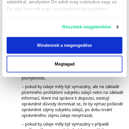
adatokkal, amelyeket Ön adott meg számukra vagy az
nebo na jeho pokyn a přesnost, správnost nebo úplnost
zpracovávaných osobních údajů nelze bez důvodných
Ön által használt más szolgáltatásokból gyűjtöttek.
pochybností určit, a to po dobu řešení pochybností.
Za účelem uplatnění práva na omezení zpracování správce
Részletek megjelenítése
omezí zpracování na určité operace zpracování,
– pokud subjekt údajů zpochybňuje přesnost,
správnost nebo úplnost osobních údajů
Mindennek a megengedése
zpracovávaných správcem nebo zpracovatelem
jednajícím jeho jménem nebo na jeho pokyn a
přesnost, správnost nebo úplnost zpracovávaných
Megtagad
osobních údajů nelze bez důvodných pochybností
určit, a to po dobu nezbytnou k odstranění
pochybností,
– pokud by údaje měly být vymazány, ale na základě
písemného prohlášení subjektu údajů nebo na základě
informací, které má správce k dispozici, existují
oprávněné důvody domnívat se, že by výmaz poškodil
oprávněné zájmy subjektu údajů, po dobu trvání
oprávněného zájmu údaje nevymazat,
– pokud by údaje měly být vymazány v případě