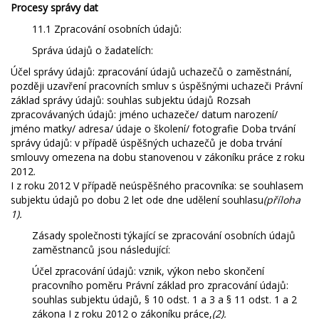
Procesy správy dat
11.1 Zpracování osobních údajů:
Správa údajů o žadatelích:
Účel správy údajů: zpracování údajů uchazečů o zaměstnání,
později uzavření pracovních smluv s úspěšnými uchazeči Právní
základ správy údajů: souhlas subjektu údajů Rozsah
zpracovávaných údajů: jméno uchazeče/ datum narození/
jméno matky/ adresa/ údaje o školení/ fotografie Doba trvání
správy údajů: v případě úspěšných uchazečů je doba trvání
smlouvy omezena na dobu stanovenou v zákoníku práce z roku
2012.
I z roku 2012 V případě neúspěšného pracovníka: se souhlasem
subjektu údajů po dobu 2 let ode dne udělení souhlasu
(příloha
1).
Zásady společnosti týkající se zpracování osobních údajů
zaměstnanců jsou následující:
Účel zpracování údajů: vznik, výkon nebo skončení
pracovního poměru Právní základ pro zpracování údajů:
souhlas subjektu údajů, § 10 odst. 1 a 3 a § 11 odst. 1 a 2
zákona I z roku 2012 o zákoníku práce,
(2).