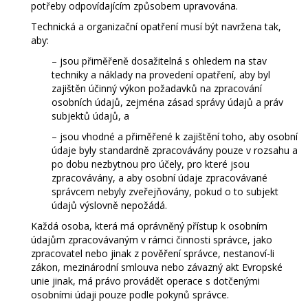
potřeby odpovídajícím způsobem upravována.
Technická a organizační opatření musí být navržena tak,
aby:
– jsou přiměřeně dosažitelná s ohledem na stav
techniky a náklady na provedení opatření, aby byl
zajištěn účinný výkon požadavků na zpracování
osobních údajů, zejména zásad správy údajů a práv
subjektů údajů, a
– jsou vhodné a přiměřené k zajištění toho, aby osobní
údaje byly standardně zpracovávány pouze v rozsahu a
po dobu nezbytnou pro účely, pro které jsou
zpracovávány, a aby osobní údaje zpracovávané
správcem nebyly zveřejňovány, pokud o to subjekt
údajů výslovně nepožádá.
Každá osoba, která má oprávněný přístup k osobním
údajům zpracovávaným v rámci činnosti správce, jako
zpracovatel nebo jinak z pověření správce, nestanoví-li
zákon, mezinárodní smlouva nebo závazný akt Evropské
unie jinak, má právo provádět operace s dotčenými
osobními údaji pouze podle pokynů správce.