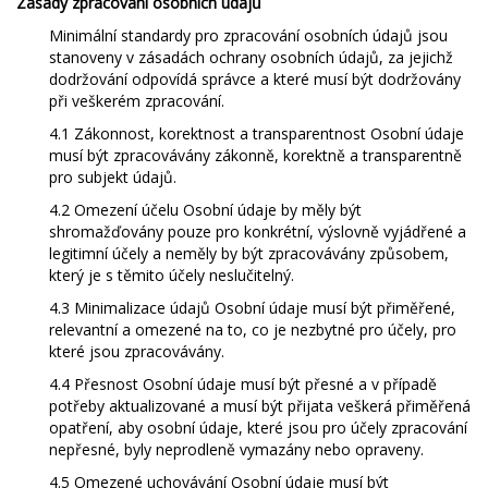
Zásady zpracování osobních údajů
Minimální standardy pro zpracování osobních údajů jsou
stanoveny v zásadách ochrany osobních údajů, za jejichž
dodržování odpovídá správce a které musí být dodržovány
při veškerém zpracování.
4.1 Zákonnost, korektnost a transparentnost Osobní údaje
musí být zpracovávány zákonně, korektně a transparentně
pro subjekt údajů.
4.2 Omezení účelu Osobní údaje by měly být
shromažďovány pouze pro konkrétní, výslovně vyjádřené a
legitimní účely a neměly by být zpracovávány způsobem,
který je s těmito účely neslučitelný.
4.3 Minimalizace údajů Osobní údaje musí být přiměřené,
relevantní a omezené na to, co je nezbytné pro účely, pro
které jsou zpracovávány.
4.4 Přesnost Osobní údaje musí být přesné a v případě
potřeby aktualizované a musí být přijata veškerá přiměřená
opatření, aby osobní údaje, které jsou pro účely zpracování
nepřesné, byly neprodleně vymazány nebo opraveny.
4.5 Omezené uchovávání Osobní údaje musí být