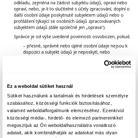
odkladu, zejména na žádost subjektu údajů, opraví nebo
opraví, nebo, je-li to slučitelné s účely zpracování, doplní o
další osobní údaje poskytnuté subjektem údajů nebo o
prohlášení týkající se osobních údajů zpracovávaných
subjektem údajů (dále společně jen „oprava“).
Správce je od výše uvedené povinnosti osvobozen, pokud.
– přesné, správné nebo úplné osobní údaje nejsou k
dispozici a subjekt údajů je neposkytl, nebo
– nelze bez důvodných pochybností určit pravost
osobních údajů poskytnutých subjektem údajů.
Pokud správce opravuje osobní údaje zpracovávané jím
nebo zpracovatelem jednajícím jeho jménem nebo na jeho
Ez a weboldal sütiket használ
pokyn, informuje správce, kterému předal osobní údaje
dotčené opravou osobních údajů, o skutečnosti opravy a o
Sütiket használunk a tartalmak és hirdetések személyre
opravených osobních údajích.
szabásához, közösségi funkciók biztosításához,
Za účelem
uplatnění svého práva na omezení
zpracování
valamint weboldalforgalmunk elemzéséhez. Ezenkívül
omezí správce zpracování na výše uvedené operace
közösségi média-, hirdető- és elemező partnereinkkel
zpracování, pokud subjekt údajů zpochybňuje přesnost,
megosztjuk az Ön weboldalhasználatra vonatkozó
správnost nebo úplnost osobních údajů zpracovávaných
adatait, akik kombinálhatják az adatokat más olyan
správcem nebo zpracovatelem jednajícím jeho jménem