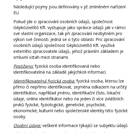
Hrvatski
Následující pojmy jsou definovány v již zmíněném nařízení
EU.
Nederlands
Pokud jde o zpracování osobních údajů, společnost
Gépközvetítő Kft. vystupuje jako správce údajů jak v rámci
své vlastní organizace, tak při zpracování nezbytném pro
Français
výkon své činnosti. Jedná se o tyto oblasti. Pro zpracování
osobních údajů společnost Gépközvetítő Kft. využívá
Русский
externího zpracovatele údajů, jehož právním základem je
smluvní vztah mezi stranami.
српски
Postiženo:
fyzická osoba identifikovaná nebo
identifikovatelná na základě jakýchkoli informací.
Українська
Identifikovatelná fyzická osoba:
fyzická osoba, kterou lze
přímo či nepřímo identifikovat, zejména odkazem na určitý
identifikátor, například jméno, identifikační číslo, lokační
údaje, online identifikátor nebo na jeden či více zvláštních
prvků fyzické, fyziologické, genetické, psychické,
ekonomické, kulturní nebo společenské identity této fyzické
osoby.
Osobní údaje:
veškeré informace týkající se subjektu údajů