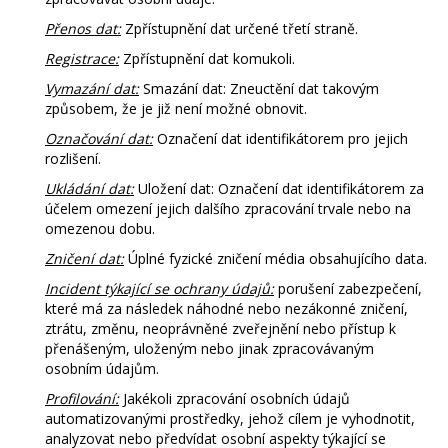
Přenos dat:
Zpřístupnění dat určené třetí straně.
Registrace:
Zpřístupnění dat komukoli.
Vymazání dat:
Smazání dat: Zneuctění dat takovým
způsobem, že je již není možné obnovit.
Označování dat:
Označení dat identifikátorem pro jejich
rozlišení.
Ukládání dat:
Uložení dat: Označení dat identifikátorem za
účelem omezení jejich dalšího zpracování trvale nebo na
omezenou dobu.
Zničení dat:
Úplné fyzické zničení média obsahujícího data.
Incident týkající se ochrany údajů:
porušení zabezpečení,
které má za následek náhodné nebo nezákonné zničení,
ztrátu, změnu, neoprávněné zveřejnění nebo přístup k
přenášeným, uloženým nebo jinak zpracovávaným
osobním údajům.
Profilování:
Jakékoli zpracování osobních údajů
automatizovanými prostředky, jehož cílem je vyhodnotit,
analyzovat nebo předvídat osobní aspekty týkající se