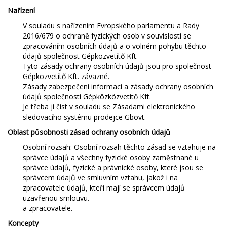
Financování
Rotační nosníky MORENI
Nařízení
Kariéra
Pracovní nástroje Quivogne
V souladu s nařízením Evropského parlamentu a Rady
2016/679 o ochraně fyzických osob v souvislosti se
O nás
Půdní stroje LETÁK-LEKO
zpracováním osobních údajů a o volném pohybu těchto
údajů společnost Gépközvetítő Kft.
Blog
Postřikovače KERTITOX
Tyto zásady ochrany osobních údajů jsou pro společnost
Gépközvetítő Kft. závazné.
Zásady zabezpečení informací a zásady ochrany osobních
Kontakt
Ostatní příslušenství
údajů společnosti Gépközközvetítő Kft.
Je třeba ji číst v souladu se Zásadami elektronického
sledovacího systému prodejce Gbovt.
Oblast působnosti zásad ochrany osobních údajů
English
Osobní rozsah: Osobní rozsah těchto zásad se vztahuje na
správce údajů a všechny fyzické osoby zaměstnané u
Magyar
správce údajů, fyzické a právnické osoby, které jsou se
správcem údajů ve smluvním vztahu, jakož i na
zpracovatele údajů, kteří mají se správcem údajů
Deutsch
uzavřenou smlouvu.
a zpracovatele.
Română
Koncepty