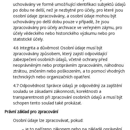
uchovávány ve formě umožňující identifikaci subjektů údajů
po dobu ne delší, než je nezbytné pro účely, pro které jsou
osobní údaje zpracovávány, a osobní údaje mohou být
uchovávány po delší dobu pouze v případě, že jsou
zpracovávány pro účely archivace ve veřejném zájmu, pro
účely vědeckého nebo historického výzkumu nebo pro
statistické účely.
4.6 Integrita a důvěrnost Osobní údaje musí být
zpracovávány způsobem, který zajistí odpovídající
zabezpečení osobních údajů, včetně ochrany před
neoprávněným nebo protiprávním zpracováním, náhodnou
ztrátou, zničením nebo poškozením, a to pomocí vhodných
technických nebo organizačních opatření.
4.7 Odpovědnost Správce údajů je odpovědný za zajištění
souladu se zásadami zákonnosti, korektnosti a
transparentnosti při zpracování osobních údajů a musí být
schopen tento soulad také prokázat.
Právní základ pro zpracování
Osobní údaje lze zpracovávat, pokud:
– je to nařízeno zákonem nebo na základě oprávnění