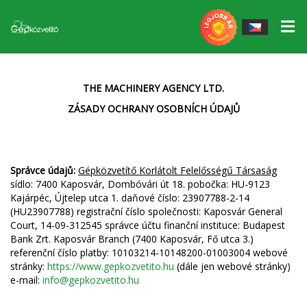
Elektrické nářadí
▼
THE MACHINERY AGENCY LTD.
Pracovní nástroje
▼
John Deere gépek
ZÁSADY OCHRANY OSOBNÍCH ÚDAJŮ
Nabídka STS
Pracovní nářadí Massey Ferguson
Massey Ferguson gépek
Náhradní díly
QUICKE Čelní žaluzie, příslušenství
Egyéb erőgépek
Správce údajů:
Gépközvetítő Korlátolt Felelősségű Társaság
Gumik/Felnik
sídlo: 7400 Kaposvár, Dombóvári út 18. pobočka: HU-9123
Vagony Fliegl
Kajárpéc, Újtelep utca 1. daňové číslo: 23907788-2-14
(HU23907788) registrační číslo společnosti: Kaposvár General
Program zaručeného zpětného odkupu
Příslušenství Fliegl Agrocenter
Court, 14-09-312545 správce účtu finanční instituce: Budapest
Bank Zrt. Kaposvár Branch (7400 Kaposvár, Fő utca 3.)
Naše služby
Půdní stroje GÜTTLER
referenční číslo platby: 10103214-10148200-01003004 webové
stránky:
https://www.gepkozvetito.hu
(dále jen webové stránky)
Služba
Mulčovače a drtiče MÜTHING
e-mail:
info@gepkozvetito.hu