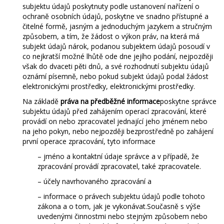
subjektu údajů poskytnuty podle ustanovení nařízení o
ochraně osobních údajů, poskytne ve snadno přístupné a
čitelné formě, jasným a jednoduchým jazykem a stručným
způsobem, a tím, že žádost o výkon práv, na která má
subjekt údajů nárok, podanou subjektem údajů posoudí v
co nejkratší možné lhůtě ode dne jejího podání, nejpozději
však do dvaceti pěti dnů, a své rozhodnutí subjektu údajů
oznámí písemně, nebo pokud subjekt údajů podal žádost
elektronickými prostředky, elektronickými prostředky.
Na základě
práva na předběžné informace
poskytne správce
subjektu údajů před zahájením operací zpracování, které
provádí on nebo zpracovatel jednající jeho jménem nebo
na jeho pokyn, nebo nejpozději bezprostředně po zahájení
první operace zpracování, tyto informace
– jméno a kontaktní údaje správce a v případě, že
zpracování provádí zpracovatel, také zpracovatele.
– účely navrhovaného zpracování a
– informace o právech subjektu údajů podle tohoto
zákona a o tom, jak je vykonávat.Současně s výše
uvedenými činnostmi nebo stejným způsobem nebo