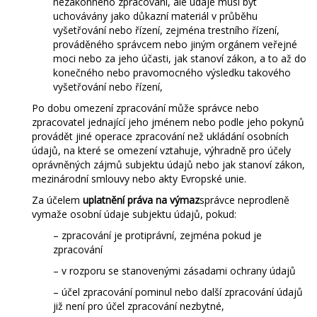
nezákonného zpracování, ale údaje musí být
uchovávány jako důkazní materiál v průběhu
vyšetřování nebo řízení, zejména trestního řízení,
prováděného správcem nebo jiným orgánem veřejné
moci nebo za jeho účasti, jak stanoví zákon, a to až do
konečného nebo pravomocného výsledku takového
vyšetřování nebo řízení,
Po dobu omezení zpracování může správce nebo
zpracovatel jednající jeho jménem nebo podle jeho pokynů
provádět jiné operace zpracování než ukládání osobních
údajů, na které se omezení vztahuje, výhradně pro účely
oprávněných zájmů subjektu údajů nebo jak stanoví zákon,
mezinárodní smlouvy nebo akty Evropské unie.
Za účelem
uplatnění práva na výmaz
správce neprodleně
vymaže osobní údaje subjektu údajů, pokud:
– zpracování je protiprávní, zejména pokud je
zpracování
– v rozporu se stanovenými zásadami ochrany údajů
– účel zpracování pominul nebo další zpracování údajů
již není pro účel zpracování nezbytné,