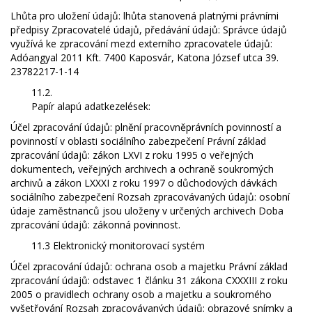
Lhůta pro uložení údajů: lhůta stanovená platnými právními
předpisy Zpracovatelé údajů, předávání údajů: Správce údajů
využívá ke zpracování mezd externího zpracovatele údajů:
Adóangyal 2011 Kft. 7400 Kaposvár, Katona József utca 39.
23782217-1-14
11.2.
Papír alapú adatkezelések:
Účel zpracování údajů: plnění pracovněprávních povinností a
povinností v oblasti sociálního zabezpečení Právní základ
zpracování údajů: zákon LXVI z roku 1995 o veřejných
dokumentech, veřejných archivech a ochraně soukromých
archivů a zákon LXXXI z roku 1997 o důchodových dávkách
sociálního zabezpečení Rozsah zpracovávaných údajů: osobní
údaje zaměstnanců jsou uloženy v určených archivech Doba
zpracování údajů: zákonná povinnost.
11.3 Elektronický monitorovací systém
Účel zpracování údajů: ochrana osob a majetku Právní základ
zpracování údajů: odstavec 1 článku 31 zákona CXXXIII z roku
2005 o pravidlech ochrany osob a majetku a soukromého
vyšetřování Rozsah zpracovávaných údajů: obrazové snímky a