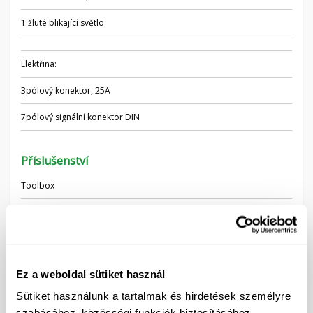
1 žluté blikající světlo
Elektřina:
3pólový konektor, 25A
7pólový signální konektor DIN
Příslušenství
Toolbox
Pneumatická brzda (2 okruhy)
Přední držák závaží
14 50kg (700kg) závaží na pytle
Ez a weboldal sütiket használ
Sütiket használunk a tartalmak és hirdetések személyre
Použité obrázky jsou pouze informativní a nemusí vždy
szabásához, közösségi funkciók biztosításához,