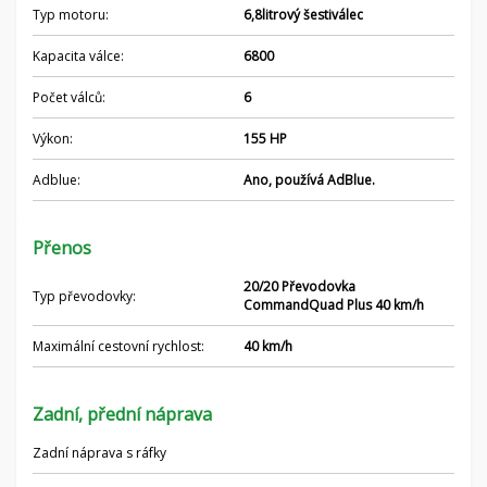
Typ motoru:
6,8litrový šestiválec
Kapacita válce:
6800
Počet válců:
6
Výkon:
155 HP
Adblue:
Ano, používá AdBlue.
Přenos
20/20 Převodovka
Typ převodovky:
CommandQuad Plus 40 km/h
Maximální cestovní rychlost:
40 km/h
Zadní, přední náprava
Zadní náprava s ráfky