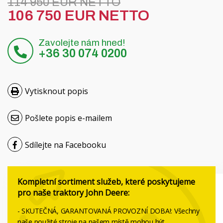
114 950 EUR NETTO
Hrvatski
106 750 EUR NETTO
Nederlands
Zavolejte nám hned!
+36 30 074 0200
Français
Русский
Vytisknout popis
српски
Pošlete popis e-mailem
Українська
Sdílejte na Facebooku
Kompletní sortiment služeb, které poskytujeme
pro naše traktory John Deere:
- SKUTEČNÁ, GARANTOVANÁ PROVOZNÍ DOBA!: Všechny
naše použité stroje na našem místě mohou být