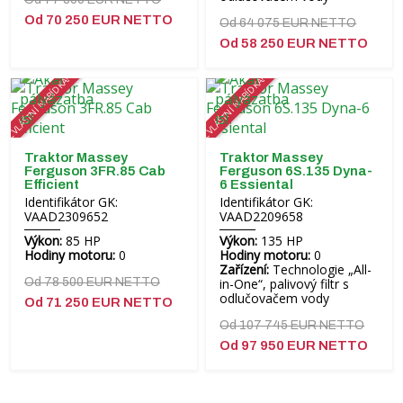
Od 70 250 EUR NETTO
Od 64 075 EUR NETTO
Od 58 250 EUR NETTO
ZVLÁŠTNÍ NABÍDKA!
ZVLÁŠTNÍ NABÍDKA!
Traktor Massey
Traktor Massey
Ferguson 3FR.85 Cab
Ferguson 6S.135 Dyna-
Efficient
6 Essiental
Identifikátor GK:
Identifikátor GK:
VAAD2309652
VAAD2209658
Výkon:
85 HP
Výkon:
135 HP
Hodiny motoru:
0
Hodiny motoru:
0
Zařízení:
Technologie „All-
Od 78 500 EUR NETTO
in-One“, palivový filtr s
odlučovačem vody
Od 71 250 EUR NETTO
Od 107 745 EUR NETTO
Od 97 950 EUR NETTO