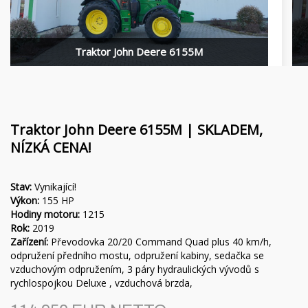
Financování
Rotační nosníky MORENI
Kariéra
Pracovní nástroje Quivogne
Traktor John Deere 6155M
O nás
Půdní stroje LETÁK-LEKO
Blog
Postřikovače KERTITOX
Kontakt
Ostatní příslušenství
Traktor John Deere 6155M | SKLADEM,
NÍZKÁ CENA!
Stav:
Vynikající!
English
Výkon:
155 HP
Hodiny motoru:
1215
Magyar
Rok:
2019
Zařízení:
Převodovka 20/20 Command Quad plus 40 km/h,
odpružení předního mostu, odpružení kabiny, sedačka se
Deutsch
vzduchovým odpružením, 3 páry hydraulických vývodů s
rychlospojkou Deluxe , vzduchová brzda,
Română