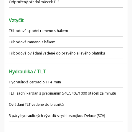
Odpružený přední můstek TLS
Vztyčit
Tříbodové spodní rameno s hákem
Tříbodové rameno s hákem
Tříbodové ovládání vedené do pravého a levého blatníku
Hydraulika / TLT
Hydraulické čerpadlo 114 l/min
TLT: zadní kardan s přepínáním 540/540E/1000 otáček za minutu
Ovládání TLT vedené do blatníků
3 páry hydraulických vývodů s rychlospojkou Deluxe (SCV)