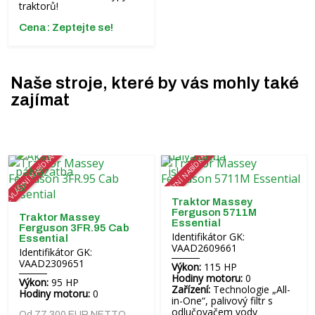
traktorů!
Cena: Zeptejte se!
Naše stroje, které by vás mohly také
zajímat
ZVLÁŠTNÍ NABÍDKA!
ZVLÁŠTNÍ NABÍDKA!
Traktor Massey
Ferguson 5711M
Traktor Massey
Essential
Ferguson 3FR.95 Cab
Identifikátor GK:
Essential
VAAD2609661
Identifikátor GK:
VAAD2309651
Výkon:
115 HP
Hodiny motoru:
0
Výkon:
95 HP
Zařízení:
Technologie „All-
Hodiny motoru:
0
in-One“, palivový filtr s
odlučovačem vody
Od 77 300 EUR NETTO