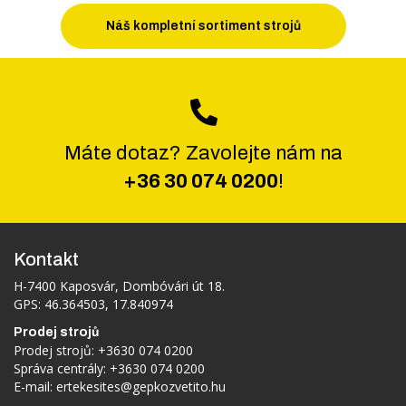
Náš kompletní sortiment strojů
Máte dotaz? Zavolejte nám na
+36 30 074 0200
!
Kontakt
H-7400 Kaposvár, Dombóvári út 18.
GPS: 46.364503, 17.840974
Prodej strojů
Prodej strojů:
+3630 074 0200
Správa centrály:
+3630 074 0200
E-mail:
ertekesites@gepkozvetito.hu