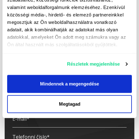
odpovídat skutečné výbavě a stavu stroje, směrodatné jsou
valamint weboldalforgalmunk elemzéséhez. Ezenkívül
informace v textovém popisu. Popis stroje není vyčerpávající.
közösségi média-, hirdető- és elemező partnereinkkel
Vyhrazujeme si právo na jakékoli typografické chyby, chyby a
megosztjuk az Ön weboldalhasználatra vonatkozó
úpravy.
adatait, akik kombinálhatják az adatokat más olyan
adatokkal, amelyeket Ön adott meg számukra vagy az
Ön által használt más szolgáltatásokból gyűjtöttek.
Vyžádejte si naši speciální nabídku!
Részletek megjelenítése
Mindennek a megengedése
Megtagad