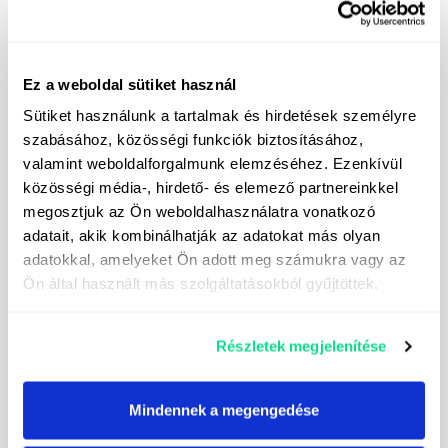
3pólový konektor, 25A
7pólový signální konektor DIN
Ez a weboldal sütiket használ
Sütiket használunk a tartalmak és hirdetések személyre
Příslušenství
szabásához, közösségi funkciók biztosításához,
valamint weboldalforgalmunk elemzéséhez. Ezenkívül
Pneumatická brzda (2 okruhy)
közösségi média-, hirdető- és elemező partnereinkkel
Hydraulický brzdový systém
megosztjuk az Ön weboldalhasználatra vonatkozó
adatait, akik kombinálhatják az adatokat más olyan
Přední držák závaží
adatokkal, amelyeket Ön adott meg számukra vagy az
14 50kg závaží na přední brašny
Ön által használt más szolgáltatásokból gyűjtöttek.
Použité obrázky jsou pouze informativní a nemusí vždy
Részletek megjelenítése
odpovídat skutečné výbavě a stavu stroje, směrodatné jsou
informace v textovém popisu. Popis stroje není vyčerpávající.
Vyhrazujeme si právo na jakékoli typografické chyby, chyby a
Mindennek a megengedése
úpravy.