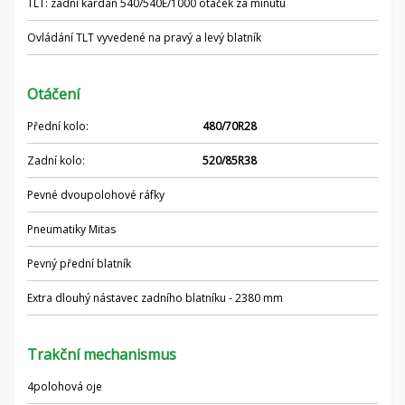
TLT: zadní kardan 540/540E/1000 otáček za minutu
Ovládání TLT vyvedené na pravý a levý blatník
Otáčení
Přední kolo:
480/70R28
Zadní kolo:
520/85R38
Pevné dvoupolohové ráfky
Pneumatiky Mitas
Pevný přední blatník
Extra dlouhý nástavec zadního blatníku - 2380 mm
Trakční mechanismus
4polohová oje