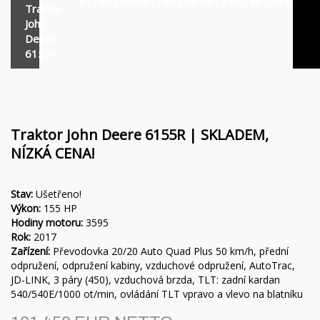
Financování
Rotační nosníky MORENI
6155R
6155R
6155R
6155R
6155R
6155R
6155R
6155R
6155R
6155R
6155
Traktor
John
Kariéra
Pracovní nástroje Quivogne
Deere
6155R
O nás
Půdní stroje LETÁK-LEKO
Blog
Postřikovače KERTITOX
Kontakt
Ostatní příslušenství
Traktor John Deere 6155R | SKLADEM,
NÍZKÁ CENA!
Stav:
Ušetřeno!
English
Výkon:
155 HP
Hodiny motoru:
3595
Magyar
Rok:
2017
Zařízení:
Převodovka 20/20 Auto Quad Plus 50 km/h, přední
odpružení, odpružení kabiny, vzduchové odpružení, AutoTrac,
Deutsch
JD-LINK, 3 páry (450), vzduchová brzda, TLT: zadní kardan
540/540E/1000 ot/min, ovládání TLT vpravo a vlevo na blatníku
Română