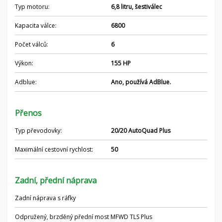
Typ motoru:
6,8 litru, šestiválec
Kapacita válce:
6800
Počet válců:
6
Výkon:
155 HP
Adblue:
Ano, používá AdBlue.
Přenos
Typ převodovky:
20/20 AutoQuad Plus
Maximální cestovní rychlost:
50
Zadní, přední náprava
Zadní náprava s ráfky
Odpružený, brzděný přední most MFWD TLS Plus