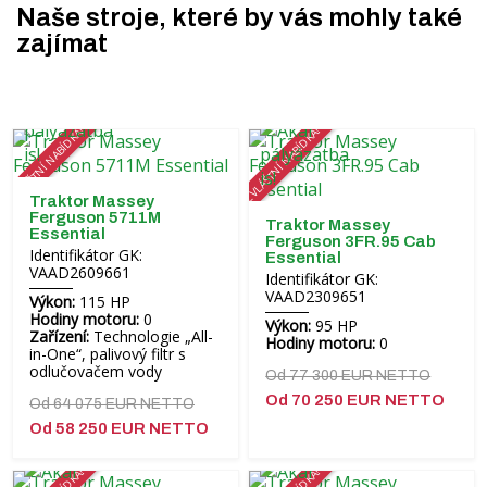
Naše stroje, které by vás mohly také
zajímat
ZVLÁŠTNÍ NABÍDKA!
ZVLÁŠTNÍ NABÍDKA!
Traktor Massey
Ferguson 5711M
Traktor Massey
Essential
Ferguson 3FR.95 Cab
Identifikátor GK:
Essential
VAAD2609661
Identifikátor GK:
VAAD2309651
Výkon:
115 HP
Hodiny motoru:
0
Výkon:
95 HP
Zařízení:
Technologie „All-
Hodiny motoru:
0
in-One“, palivový filtr s
odlučovačem vody
Od 77 300 EUR NETTO
Od 70 250 EUR NETTO
Od 64 075 EUR NETTO
Od 58 250 EUR NETTO