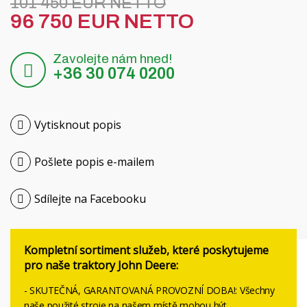
101 450 EUR NETTO
Hrvatski
96 750 EUR NETTO
Nederlands
Zavolejte nám hned!
+36 30 074 0200
Français
Русский
Vytisknout popis
српски
Pošlete popis e-mailem
Українська
Sdílejte na Facebooku
Kompletní sortiment služeb, které poskytujeme
pro naše traktory John Deere:
- SKUTEČNÁ, GARANTOVANÁ PROVOZNÍ DOBA!: Všechny
naše použité stroje na našem místě mohou být