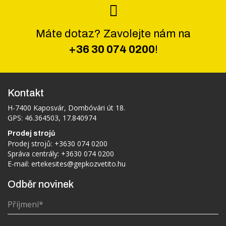
Máte dotaz? Zavolejte nám na
+36 30 074 0200
!
Kontakt
H-7400 Kaposvár, Dombóvári út 18.
GPS: 46.364503, 17.840974
Prodej strojů
Prodej strojů:
+3630 074 0200
Správa centrály:
+3630 074 0200
E-mail:
ertekesites@gepkozvetito.hu
Odběr novinek