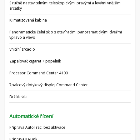
S ručně nastavitelnými teleskopickými pravými a levými vnějšími
zrcátky
Klimatizovaná kabina
Panoramatické čelní sklo s otevíracími panoramatickými dveřmi
vpravo a vlevo
Vnitřní zrcadlo
Zapalovač cigaret + popelník
Procesor Command Center 4100
7palcový dotykový displej Command Center
Držák skla
Automatické řízení
Příprava AutoTrac, bez aktivace
Příprava JD-Link