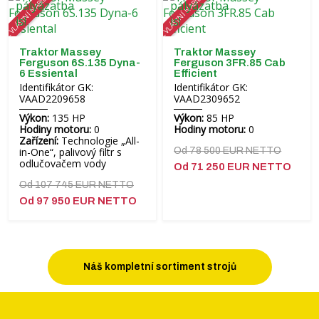
ZVLÁŠTNÍ NABÍDKA!
ZVLÁŠTNÍ NABÍDKA!
Traktor Massey
Traktor Massey
Ferguson 6S.135 Dyna-
Ferguson 3FR.85 Cab
6 Essiental
Efficient
Identifikátor GK:
Identifikátor GK:
VAAD2209658
VAAD2309652
Výkon:
135 HP
Výkon:
85 HP
Hodiny motoru:
0
Hodiny motoru:
0
Zařízení:
Technologie „All-
in-One“, palivový filtr s
Od 78 500 EUR NETTO
odlučovačem vody
Od 71 250 EUR NETTO
Od 107 745 EUR NETTO
Od 97 950 EUR NETTO
Náš kompletní sortiment strojů