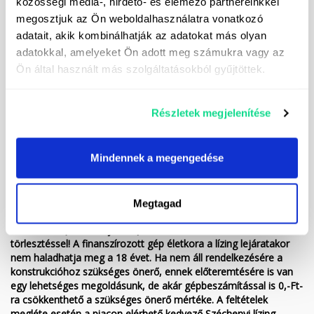
közösségi média-, hirdető- és elemező partnereinkkel
Permetlérendszer üzemi nyomása: 40 bar
megosztjuk az Ön weboldalhasználatra vonatkozó
adatait, akik kombinálhatják az adatokat más olyan
TLT fordulatszám igény: 540/perc
adatokkal, amelyeket Ön adott meg számukra vagy az
Maximális vontatási sebesség közúton: 25 km/h
Ön által használt más szolgáltatásokból gyűjtöttek.
Megengedett haladási sebesség üzem közben: 12km/h
Részletek megjelenítése
Kedvező finanszírozási lehetőségek (hitel/lízing), akár 10%
önerőtől, 9 pénzintézet kínálatából az Ön számára legkedvezőbb
Mindennek a megengedése
megoldást kiválasztva. A tájékoztatás nem teljes körű, kérjük
érdeklődjön elérhetőségeinken!
*Lízing akciónk keretében most akár évi fix 3 %-os lízingre is
Megtagad
megvásárolhatja a fenti gépet, 3, 5 vagy akár 7 éves futamidőre,
évi kétszeri (október, január), szezonalitáshoz alkalmazkodó
törlesztéssel! A finanszírozott gép életkora a lízing lejáratakor
nem haladhatja meg a 18 évet. Ha nem áll rendelkezésére a
konstrukcióhoz szükséges önerő, ennek előteremtésére is van
egy lehetséges megoldásunk, de akár gépbeszámítással is 0,-Ft-
ra csökkenthető a szükséges önerő mértéke. A feltételek
megléte esetén a piacon elérhető kedvező Széchenyi lízing