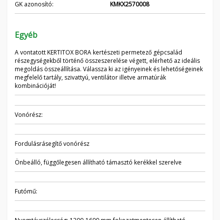
GK azonosító:
KMKX2570008
Egyéb
A vontatott KERTITOX BORA kertészeti permetező gépcsalád
részegységekből történő összeszerelése végett, elérhető az ideális
megoldás összeállítása. Válassza ki az igényeinek és lehetőségeinek
megfelelő tartály, szivattyú, ventilátor illetve armatúrák
kombinációját!
Vonórész:
Fordulásrásegítő vonórész
Önbeálló, függőlegesen állítható támasztó kerékkel szerelve
Futómű: