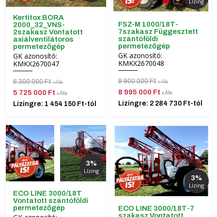
Lízing
Kertitox BORA
FSZ-M 1000/18T-
2000_32_VNS-
7szakasz Függesztett
2szakasz Vontatott
szántóföldi
axiálventilátoros
permetezőgép
permetezőgép
GK azonosító:
GK azonosító:
KMKX2670048
KMKX2670047
9 900 000 Ft
6 300 000 Ft
+Áfa
+Áfa
8 995 000 Ft
5 725 000 Ft
+Áfa
+Áfa
Lízingre: 2 284 730 Ft-tól
Lízingre: 1 454 150 Ft-tól
3%
Lízing
3%
Lízing
ECO LINE 3000/18T
Vontatott szántóföldi
permetezőgép
ECO LINE 3000/18T-7
szakasz Vontatott