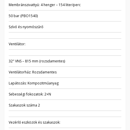
Membránszivattyú: 4 henger – 154 liter/perc
50 bar (PBO1540)
Szívó és nyomószűrő
Ventilátor:
32" VNS – 815 mm (rozsdamentes)
Ventilátorház: Rozsdamentes
Lapátozás: Kompozitműanyag
Sebességi fokozatok: 2+N
Szakaszok száma 2
Vezérlő eszközök és szakaszok: