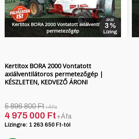
Finanszírozás
MORENI forgóboronák
Karrier
QUIVOGNE talajmunkagépek
Kertitox BORA 2000 Vontatott axiálventilátoros
Rólunk
LETÁK-LEKO talajmunkagépek
permetezőgép
Blog
KERTITOX permetezők
Elérhetőség
Egyéb kiegészítők
Kertitox BORA 2000 Vontatott
axiálventilátoros permetezőgép |
KÉSZLETEN, KEDVEZŐ ÁRON!
English
Deutsch
5 896 800 Ft
+Áfa
4 975 000 Ft
+Áfa
Română
Lízingre: 1 263 650 Ft-tól
Hrvatski