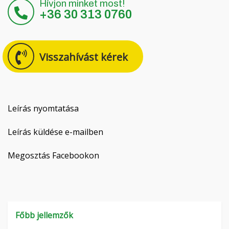
Hívjon minket most!
Čeština
+36 30 313 0760
Nederlands
Visszahívást kérek
Français
Русский
српски
Leírás nyomtatása
Leírás küldése e-mailben
Українська
Megosztás Facebookon
Főbb jellemzők