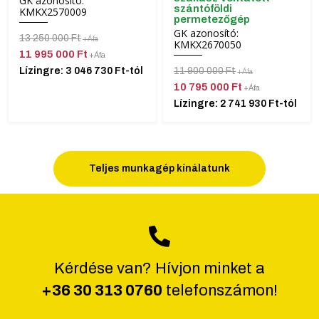
GK azonosító:
szántóföldi
KMKX2570009
permetezőgép
GK azonosító:
13 250 000 Ft
+Áfa
KMKX2670050
11 995 000 Ft
+Áfa
11 900 000 Ft
Lízingre: 3 046 730 Ft-tól
+Áfa
10 795 000 Ft
+Áfa
Lízingre: 2 741 930 Ft-tól
Teljes munkagép kínálatunk
Kérdése van? Hívjon minket a
+36 30 313 0760
telefonszámon!