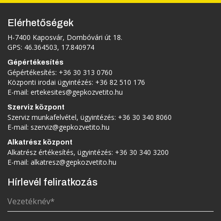
Elérhetőségek
H-7400 Kaposvár, Dombóvári út 18.
GPS: 46.364503, 17.840974
Gépértékesítés
Gépértékesítés:
+36 30 313 0760
Központi irodai ügyintézés:
+36 82 510 176
E-mail:
ertekesites@gepkozvetito.hu
Szerviz központ
Szerviz munkafelvétel, ügyintézés:
+36 30 340 8060
E-mail:
szerviz@gepkozvetito.hu
Alkatrész központ
Alkatrész értékesítés, ügyintézés:
+36 30 340 3200
E-mail:
alkatresz@gepkozvetito.hu
Hírlevél feliratkozás