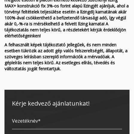
MAX+ konstrukció fix 3%-os forint alapú lízingjét ajánljuk, ahol a
törvényi feltételek teljesülése esetén a lízingdíj kamatának akár
100%-ával csökkenthető a befizetendő társasági adó, így végül
akár 0,-%-ra is mérsékelhető a felvett lízing kamata! A
tájékoztatás nem teljes körű, a részletekért kérjük érdeklődjön
elérhetőségeinken!
A felhasznált képek tájékoztató jellegűek, és nem minden
esetben tükrözik az adott gép valós felszereltségét, állapotát, a
szöveges leírásban szereplő információk a mérvadóak. A
gépleírás nem teljes körű. Az esetleges elírás, tévedés és
változtatás jogát fenntartjuk.
Kérje kedvező ajánlatunkat!