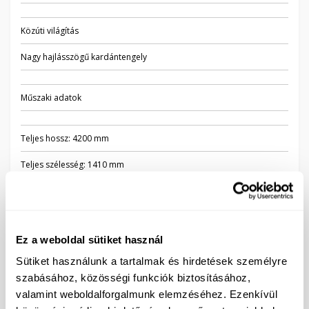
Közúti világítás
Nagy hajlásszögű kardántengely
Műszaki adatok
Teljes hossz: 4200 mm
Teljes szélesség: 1410 mm
Teljes magasság: 1640 mm
Hasmagasság: 370 mm
Ez a weboldal sütiket használ
Nettó tömeg: 690 kg
Sütiket használunk a tartalmak és hirdetések személyre
Megengedett össztömeg: 2900 kg
szabásához, közösségi funkciók biztosításához,
valamint weboldalforgalmunk elemzéséhez. Ezenkívül
*Ventilátoronként az adatok eltérhetnek