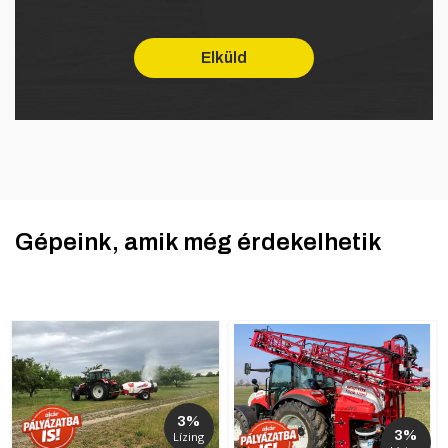
Gépeink, amik még érdekelhetik
3%
3%
Lízing