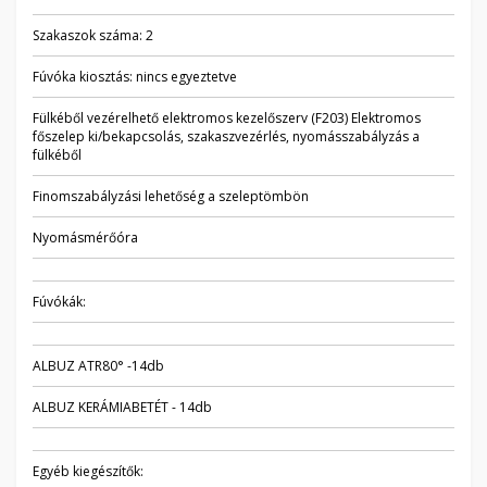
Szakaszok száma: 2
Fúvóka kiosztás: nincs egyeztetve
Fülkéből vezérelhető elektromos kezelőszerv (F203) Elektromos
főszelep ki/bekapcsolás, szakaszvezérlés, nyomásszabályzás a
fülkéből
Finomszabályzási lehetőség a szeleptömbön
Nyomásmérőóra
Fúvókák:
ALBUZ ATR80° -14db
ALBUZ KERÁMIABETÉT - 14db
Egyéb kiegészítők: