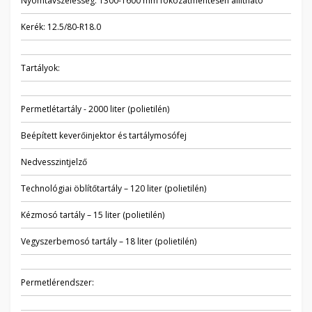
Nyomtávszélesség: 1300-1600 mm fokozatmentesen állítható
Kerék: 12.5/80-R18.0
Tartályok:
Permetlétartály - 2000 liter (polietilén)
Beépített keverőinjektor és tartálymosófej
Nedvesszintjelző
Technológiai öblítőtartály – 120 liter (polietilén)
Kézmosó tartály – 15 liter (polietilén)
Vegyszerbemosó tartály – 18 liter (polietilén)
Permetlérendszer: