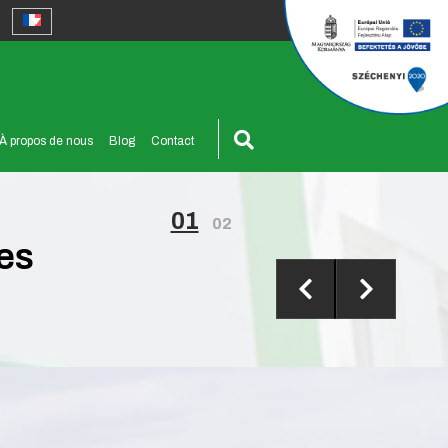
À propos de nous
Blog
Contact
01
02
es