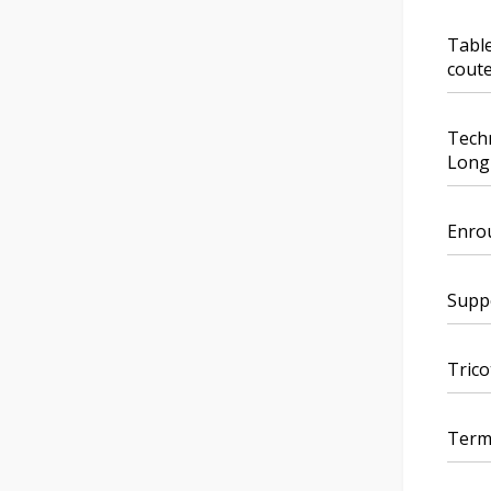
Table
coute
Techn
Long
Enrou
Suppo
Trico
Termi