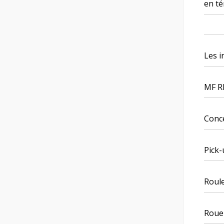
en té
Les i
MF RB
Conce
Pick-
Roul
Roue