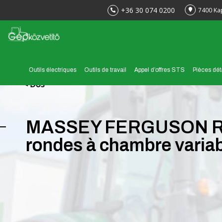
+36 30 074 0200
7400 Ka
Outils électriques
Outils de travail
Appel d’offres STS
Pièces dé
< Dos
MASSEY FERGUSON RB 4
rondes à chambre varia