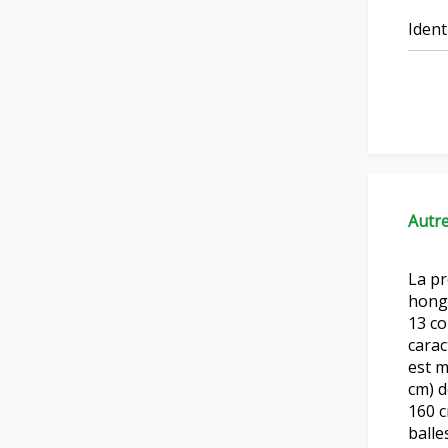
Ident
Autr
La pr
hongr
13 co
carac
est m
cm) d
160 c
balle