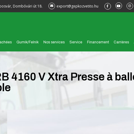
posvár, Dombóvári út 18.
export@gepkozvetito.hu
tachées
Gumik/Felnik
Nos services
Service
Financement
Carrières
160 V Xtra Presse à ball
ble