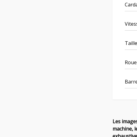
Card
Vites
Taill
Roue
Barre
Les images
machine, l
exhaustive