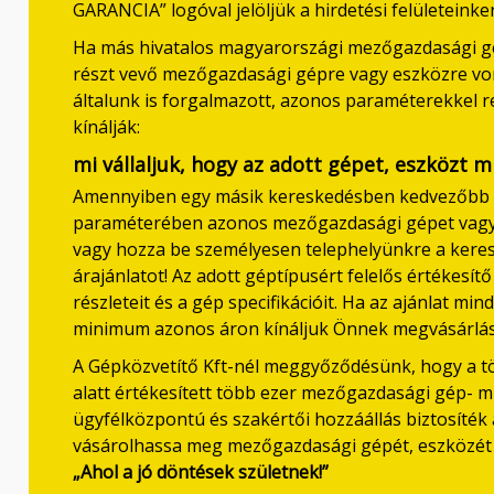
GARANCIA” logóval jelöljük a hirdetési felületeinke
Ha más hivatalos magyarországi mezőgazdasági g
részt vevő mezőgazdasági gépre vagy eszközre vo
általunk is forgalmazott, azonos paraméterekkel 
kínálják:
mi vállaljuk, hogy az adott gépet, eszközt 
Amennyiben egy másik kereskedésben kedvezőbb áro
paraméterében azonos mezőgazdasági gépet vagy es
vagy hozza be személyesen telephelyünkre a kereske
árajánlatot! Az adott géptípusért felelős értékesítő
részleteit és a gép specifikációit. Ha az ajánlat m
minimum azonos áron kínáljuk Önnek megvásárlás
A Gépközvetítő Kft-nél meggyőződésünk, hogy a töb
alatt értékesített több ezer mezőgazdasági gép- 
ügyfélközpontú és szakértői hozzáállás biztosíték 
vásárolhassa meg mezőgazdasági gépét, eszközét n
„Ahol a jó döntések születnek!”