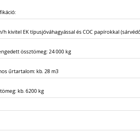
fikáció:
/h kivitel EK típusjóváhagyással és COC papírokkal (sárvédő
ngedett össztömeg: 24 000 kg
os űrtartalom: kb. 28 m3
 tömeg: kb. 6200 kg