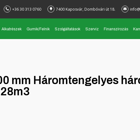
+36 30 313 0760
7400 Kaposvár, Dombóvári út 18.
info@
Alkatrészek
Gumik/Felnik
Szolgáltatások
Szerviz
Finanszírozás
Karr
7200 mm Háromtengelyes há
i 28m3