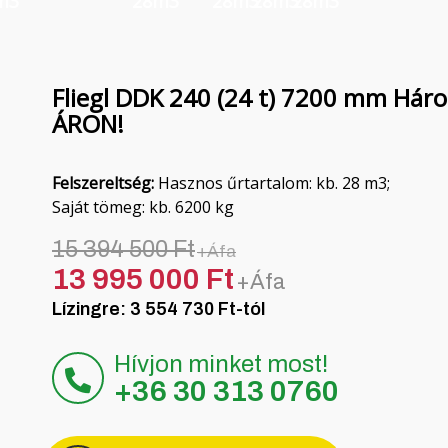
m3
28m3
28m3
28m3
28m3
Fliegl DDK 240 (24 t) 7200 mm Hár
ÁRON!
Felszereltség:
Hasznos űrtartalom: kb. 28 m3;
Saját tömeg: kb. 6200 kg
15 394 500 Ft
+Áfa
13 995 000 Ft
+Áfa
Lízingre: 3 554 730 Ft-tól
Hívjon minket most!
+36 30 313 0760