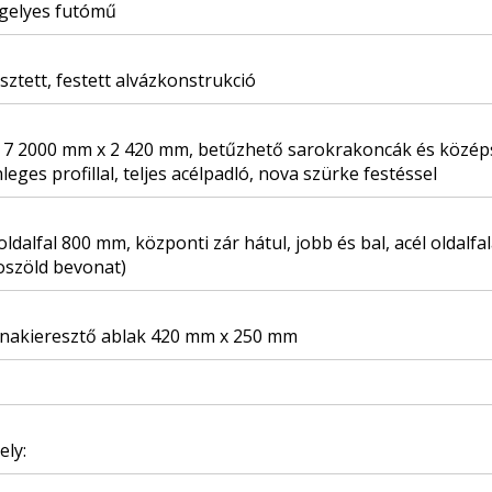
ngelyes futómű
ztett, festett alvázkonstrukció
ó 7 2000 mm x 2 420 mm, betűzhető sarokrakoncák és közép
leges profillal, teljes acélpadló, nova szürke festéssel
oldalfal 800 mm, központi zár hátul, jobb és bal, acél oldalfa
oszöld bevonat)
nakieresztő ablak 420 mm x 250 mm
ely: