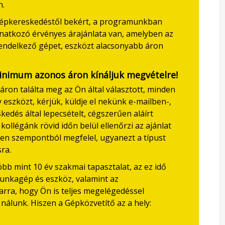
n.
épkereskedéstől bekért, a programunkban
natkozó érvényes árajánlata van, amelyben az
rendelkező gépet, eszközt alacsonyabb áron
minimum azonos áron kínáljuk megvételre!
n találta meg az Ön által választott, minden
zközt, kérjük, küldje el nekünk e-mailben-,
dés által lepecsételt, cégszerűen aláírt
 kollégánk rövid időn belül ellenőrzi az ajánlat
inden szempontból megfelel, ugyanezt a típust
ra.
b mint 10 év szakmai tapasztalat, az ez idő
munkagép és eszköz, valamint az
arra, hogy Ön is teljes megelégedéssel
álunk. Hiszen a Gépközvetítő az a hely: