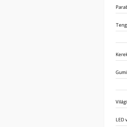
Para
Tenge
Kerek
Gumi
Világ
LED v