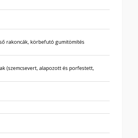
ső rakoncák, körbefutó gumitömítés
lak (szemcsevert, alapozott és porfestett,