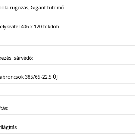
bola rugózás, Gigant futómű
lykivitel 406 x 120 fékdob
ezés, sárvédő:
abroncsok 385/65-22,5 ÚJ
ítás:
ilágítás