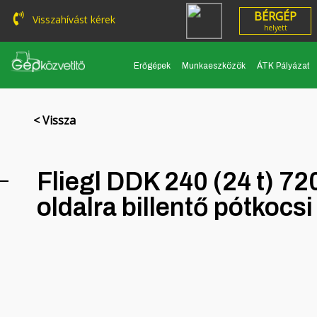
BÉRGÉP
Visszahívást kérek
helyett
Erőgépek
Munkaeszközök
ÁTK Pályázat
< Vissza
Fliegl DDK 240 (24 t) 
oldalra billentő pótkocs