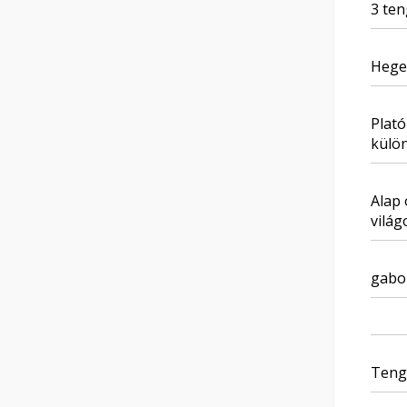
3 te
Heges
Plat
külön
Alap 
világ
gabo
Teng