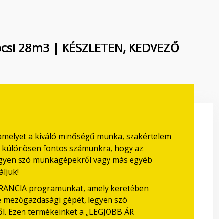
kocsi 28m3 | KÉSZLETEN, KEDVEZŐ
 amelyet a kiváló minőségű munka, szakértelem
rt különösen fontos számunkra, hogy az
legyen szó munkagépekről vagy más egyéb
áljuk!
ARANCIA programunkat, amely keretében
be mezőgazdasági gépét, legyen szó
l. Ezen termékeinket a „LEGJOBB ÁR