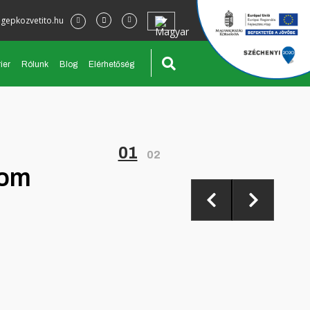
gepkozvetito.hu
ier
Rólunk
Blog
Elérhetőség
01
02
rom