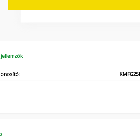
 jellemzők
onosító:
KMFG25
b