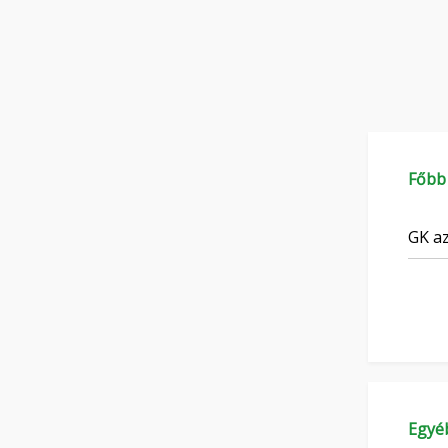
Főbb
GK az
Egyé