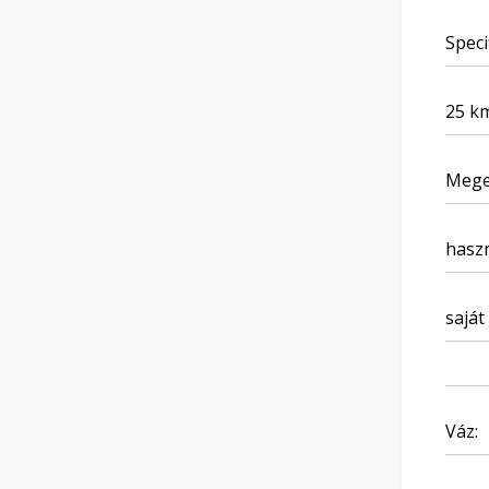
Speci
25 km
Mege
haszn
saját
Váz: