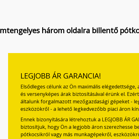
omtengelyes három oldalra billentő pót
LEGJOBB ÁR GARANCIA!
Elsődleges célunk az Ön maximális elégedettsége,
és versenyképes árak biztosításával érünk el. Ezé
általunk forgalmazott mezőgazdasági gépeket - 
eszközökről - a lehető legkedvezőbb piaci áron kín
Ennek bizonyítására létrehoztuk a LEGJOBB ÁR G
biztosítjuk, hogy Ön a legjobb áron szerezhesse 
pótkocsikról vagy más munkagépekről, eszközökrő