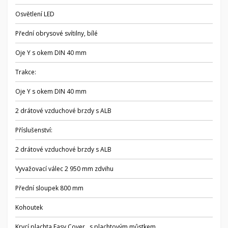
Osvětlení LED
Přední obrysové svítilny, bílé
Oje Y s okem DIN 40 mm
Trakce:
Oje Y s okem DIN 40 mm
2 drátové vzduchové brzdy s ALB
Příslušenství:
2 drátové vzduchové brzdy s ALB
Vyvažovací válec 2 950 mm zdvihu
Přední sloupek 800 mm
Kohoutek
Krycí plachta Easy Cover , s plachtovým můstkem