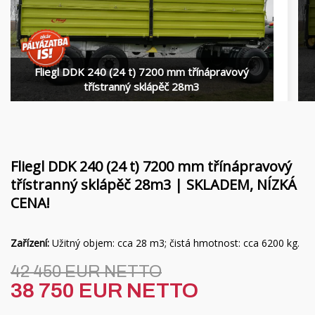
Financování
Rotační nosníky MORENI
Kariéra
Pracovní nástroje Quivogne
O nás
Půdní stroje LETÁK-LEKO
Fliegl DDK 240 (24 t) 7200 mm třínápravový
třístranný sklápěč 28m3
Blog
Postřikovače KERTITOX
Kontakt
Ostatní příslušenství
Fliegl DDK 240 (24 t) 7200 mm třínápravový
třístranný sklápěč 28m3 | SKLADEM, NÍZKÁ
English
CENA!
Magyar
Zařízení:
Užitný objem: cca 28 m3; čistá hmotnost: cca 6200 kg.
Deutsch
42 450 EUR NETTO
38 750 EUR NETTO
Română