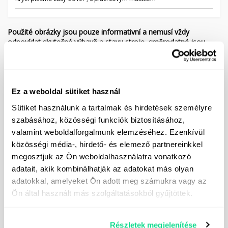
Použité obrázky jsou pouze informativní a nemusí vždy
odpovídat skutečné výbavě a stavu stroje, směrodatné jsou
informace v textovém popisu. Popis stroje není vyčerpávající.
Vyhrazujeme si právo na jakékoli typografické chyby, chyby a
úpravy.
Ez a weboldal sütiket használ
Sütiket használunk a tartalmak és hirdetések személyre
szabásához, közösségi funkciók biztosításához,
Vyžádejte si naši speciální nabídku!
valamint weboldalforgalmunk elemzéséhez. Ezenkívül
közösségi média-, hirdető- és elemező partnereinkkel
megosztjuk az Ön weboldalhasználatra vonatkozó
adatait, akik kombinálhatják az adatokat más olyan
adatokkal, amelyeket Ön adott meg számukra vagy az
Ön által használt más szolgáltatásokból gyűjtöttek.
Részletek megjelenítése