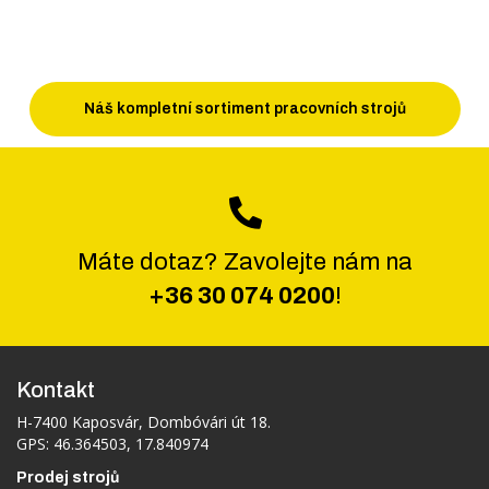
Náš kompletní sortiment pracovních strojů
Máte dotaz? Zavolejte nám na
+36 30 074 0200
!
Kontakt
H-7400 Kaposvár, Dombóvári út 18.
GPS: 46.364503, 17.840974
Prodej strojů