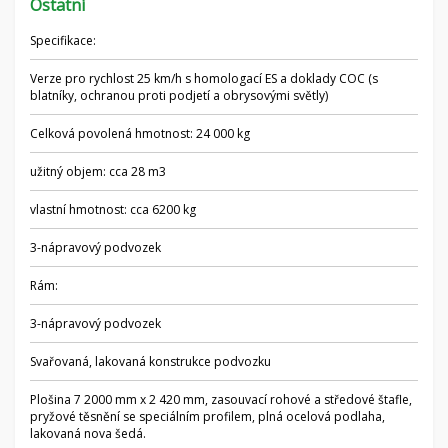
Ostatní
Specifikace:
Verze pro rychlost 25 km/h s homologací ES a doklady COC (s
blatníky, ochranou proti podjetí a obrysovými světly)
Celková povolená hmotnost: 24 000 kg
užitný objem: cca 28 m3
vlastní hmotnost: cca 6200 kg
3-nápravový podvozek
Rám:
3-nápravový podvozek
Svařovaná, lakovaná konstrukce podvozku
Plošina 7 2000 mm x 2 420 mm, zasouvací rohové a středové štafle,
pryžové těsnění se speciálním profilem, plná ocelová podlaha,
lakovaná nova šedá.