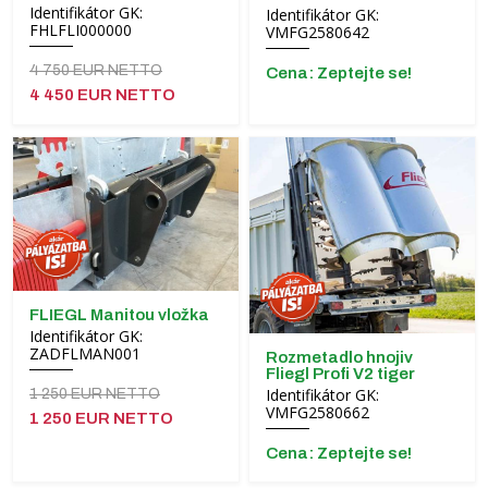
Identifikátor GK:
Identifikátor GK:
FHLFLI000000
VMFG2580642
4 750 EUR NETTO
Cena: Zeptejte se!
4 450 EUR NETTO
FLIEGL Manitou vložka
Identifikátor GK:
ZADFLMAN001
Rozmetadlo hnojiv
Fliegl Profi V2 tiger
Identifikátor GK:
1 250 EUR NETTO
VMFG2580662
1 250 EUR NETTO
Cena: Zeptejte se!