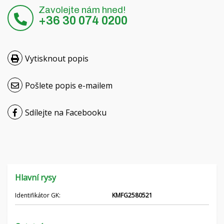
Zavolejte nám hned!
Hrvatski
+36 30 074 0200
Nederlands
Vytisknout popis
Français
Русский
Pošlete popis e-mailem
српски
Sdílejte na Facebooku
Українська
Hlavní rysy
Identifikátor GK:
KMFG2580521