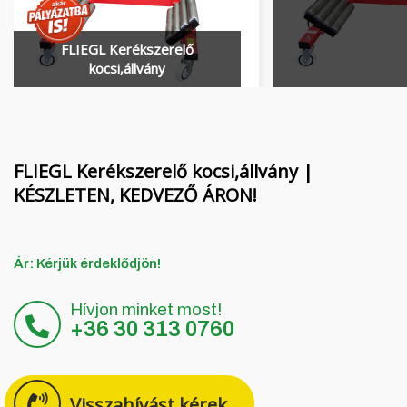
Finanszírozás
MORENI forgóboronák
Karrier
QUIVOGNE talajmunkagépek
FLIEGL Kerékszerelő
kocsi,állvány
Rólunk
LETÁK-LEKO talajmunkagépek
Blog
KERTITOX permetezők
Elérhetőség
Egyéb kiegészítők
FLIEGL Kerékszerelő kocsi,állvány |
KÉSZLETEN, KEDVEZŐ ÁRON!
English
Ár: Kérjük érdeklődjön!
Deutsch
Hívjon minket most!
+36 30 313 0760
Română
Hrvatski
Visszahívást kérek