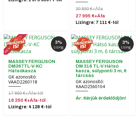
30 850 €+Áfa
27 995 €+Áfa
Lízingre: 7 111 €-tól
KIEMELT AKCIÓ!
3%
3%
Lízing
Lízing
MASSEY FERGUSON
MASSEY FERGUSON
DM367TL-V-KC
DM 316 TL-V Hátsó
Hátsókasza
kasza, súlyponti 3 m, 6
tárcsás
GK azonosító:
GK azonosító:
VAAD2260118
KAAD2560104
17 890 €+Áfa-tól
Ár: Kérjük érdeklődjön!
16 250 €+Áfa-tól
Lízingre: 4 128 €-tól