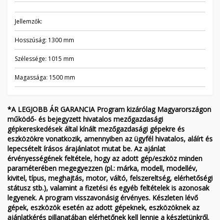
Jellemzők:
Hosszúság: 1300 mm
Szélessége: 1015 mm
Magassága: 1500 mm
*A LEGJOBB ÁR GARANCIA Program kizárólag Magyarországon
működő- és bejegyzett hivatalos mezőgazdasági
gépkereskedések által kínált mezőgazdasági gépekre és
eszközökre vonatkozik, amennyiben az ügyfél hivatalos, aláírt és
lepecsételt írásos árajánlatot mutat be. Az ajánlat
érvényességének feltétele, hogy az adott gép/eszköz minden
paraméterében megegyezzen (pl.: márka, modell, modellév,
kivitel, típus, meghajtás, motor, váltó, felszereltség, elérhetőségi
státusz stb.), valamint a fizetési és egyéb feltételek is azonosak
legyenek. A program visszavonásig érvényes. Készleten lévő
gépek, eszközök esetén az adott gépeknek, eszközöknek az
ajánlatkérés pillanatában elérhetőnek kell lennie a készletünkről.