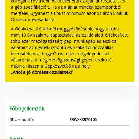
kollégánk rövid időn belül ellenőrzi az ajánlat részleteit és
a gép specifikációit. Ha az ajánlat minden szempontból
megfelel, ugyanezt a típust minimum azonos áron kínáljuk
Önnek megvásárlásra.
A Gépközvetítő Kft-nél meggyőződésünk, hogy a több
mint 10 év szakmai tapasztalat, az ez idő alatt értékesített
több ezer mezőgazdasági gép- munkagép és eszköz,
valamint az ügyfélközpontú és szakértői hozzáállás
biztosíték arra, hogy Ön is teljes megelégedéssel
vásárolhassa meg mezőgazdasági gépét, eszközét
nálunk. Hiszen a Gépközvetítő az a hely:
„Ahol a jó döntések születnek!”
Főbb jellemzők
GK azonosító:
SBWXXX970105