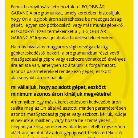
Ennek bizonyítására létrehoztuk a LEGJOBB ÁR
GARANCIA programunkat, amely keretében biztosítjuk,
hogy Ön a legjobb áron szerezhesse be mezőgazdasági
gépét, legyen szó pótkocsikról vagy más munkagépekről,
eszközökről. Ezen termékeinket a „LEGJOBB ÁR
GARANCIA” logóval jelöljük a hirdetési felületeinken.
Ha más hivatalos magyarországi mezőgazdasági
gépkereskedéstől bekért, a programunkban részt vevő
mezőgazdasági gépre vagy eszközre vonatkozó érvényes
árajánlata van, amelyben az általunk is forgalmazott,
azonos paraméterekkel rendelkező gépet, eszközt
alacsonyabb áron kínálják:
mi vállaljuk, hogy az adott gépet, eszközt
minimum azonos áron kínáljuk megvételre!
Amennyiben egy másik kereskedésben kedvezőbb áron
találta meg az Ön által választott, minden paraméterében
azonos mezőgazdasági gépet vagy eszközt, kérjük, küldje
el nekünk e-mailben-, vagy hozza be személyesen
telephelyünkre a kereskedés által lepecsételt, cégszerűen
aláírt árajánlatot! Az adott géptípusért felelős értékesítő