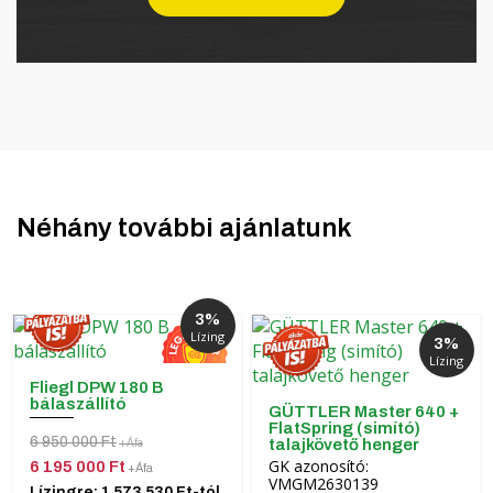
Néhány további ajánlatunk
3%
Lízing
3%
Lízing
Fliegl DPW 180 B
bálaszállító
GÜTTLER Master 640 +
FlatSpring (simító)
6 950 000 Ft
talajkövető henger
+Áfa
GK azonosító:
6 195 000 Ft
+Áfa
VMGM2630139
Lízingre: 1 573 530 Ft-tól