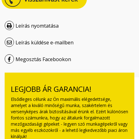
Čeština
Nederlands
Leírás nyomtatása
Français
Leírás küldése e-mailben
Русский
Megosztás Facebookon
српски
Українська
LEGJOBB ÁR GARANCIA!
Elsődleges célunk az Ön maximális elégedettsége,
amelyet a kiváló minőségű munka, szakértelem és
versenyképes árak biztosításával érünk el. Ezért különösen
fontos számunkra, hogy az általunk forgalmazott
mezőgazdasági gépeket - legyen szó munkagépekről vagy
más egyéb eszközökről - a lehető legkedvezőbb piaci áron
kínáljuk!