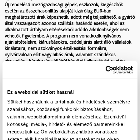
Új rendelésű mezőgazdasági gépek, eszközök, kiegészítők
esetén az összehasonlítás alapját kizárólag EUR-ban
meghatározott árak képezhetik, adott még teljesíthető, a gyártó
által visszaigazolt azonos szállítási határidő esetén, ahol az
alkalmazott árfolyam eltérésekből adódó árkülönbségek nem
vehetők figyelembe. A program nem vonatkozik nyilvános
ajánlattételekre, kiárusításokra, csődeljárás alatt álló vállalatok
kínálataira, nem szokványos értékesítési formákra,
nyilvánvalóan elírt vagy hibás árak, valamint szándékos
visszaélés-, károkozás céljából készített ellenajánlat esetén.
Fenntartjuk a jogot, hogy egyes különleges esetekben, például
kifutó modellek vagy beszerzési ár alatti ajánlatok esetén, nem
tudunk kedvezőbb árat biztosítani korábbi ajánlatunkban
foglaltaknál. Az ajánlattal kapcsolatos tájékoztatás nem teljes
körű. További részletekért kérjük, forduljon értékesítő
Ez a weboldal sütiket használ
kollégáinkhoz. Irányadó információként mindig a Gépközvetítő
Sütiket használunk a tartalmak és hirdetések személyre
Kft. hivatalos honlapján, a www.gepkozvetito.hu weboldalon
szabásához, közösségi funkciók biztosításához,
található adatok szolgálnak, más hirdetési portálokon
valamint weboldalforgalmunk elemzéséhez. Ezenkívül
megjelenített, átvett hirdetések esetleges hibáiért a
Gépközvetítő Kft. nem vállal felelősséget. Az esetleges elírás,
közösségi média-, hirdető- és elemező partnereinkkel
tévedés és változtatás jogát a Gépközvetítő Kft. fenntartja.
megosztjuk az Ön weboldalhasználatra vonatkozó
Kedvező finanszírozási lehetőségek (hitel/lízing), akár 10%
adatait, akik kombinálhatják az adatokat más olyan