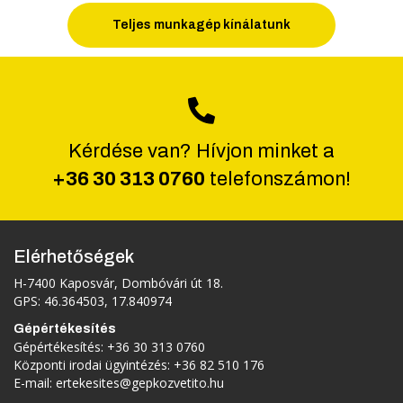
Teljes munkagép kínálatunk
Kérdése van? Hívjon minket a
+36 30 313 0760
telefonszámon!
Elérhetőségek
H-7400 Kaposvár, Dombóvári út 18.
GPS: 46.364503, 17.840974
Gépértékesítés
Gépértékesítés:
+36 30 313 0760
Központi irodai ügyintézés:
+36 82 510 176
E-mail:
ertekesites@gepkozvetito.hu