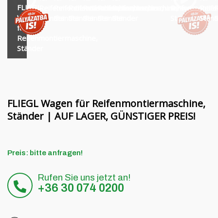
Finanzierung
MORENI rotierende Balken
FLIEGL
Reifenmontiermaschine,
Reifenmontiermaschine,
Reifenmontiermaschine,
Reifenmontiermaschine,
Reifenmontiermaschine,
Reifenmontiermaschine,
Reifenmontie
Reife
R
Wagen
Ständer
Ständer
Ständer
Ständer
Ständer
Ständer
Ständer
Stän
S
Karriere
Quivogne Arbeitsgeräte
für
Reifenmontiermaschine,
Über uns
LETÁK-LEKO Bodenmaschinen
Ständer
Blog
KERTITOX Sprühgeräte
Kontakt
Sonstiges Zubehör
FLIEGL Wagen für Reifenmontiermaschine,
Ständer | AUF LAGER, GÜNSTIGER PREIS!
English
Preis: bitte anfragen!
Magyar
Rufen Sie uns jetzt an!
Română
+36 30 074 0200
Hrvatski