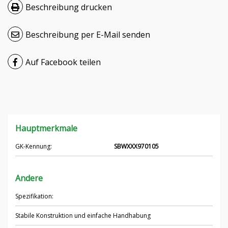
Beschreibung drucken
Čeština
Beschreibung per E-Mail senden
Nederlands
Français
Auf Facebook teilen
Русский
српски
Hauptmerkmale
Українська
GK-Kennung:
SBWXXX970105
Andere
Spezifikation:
Stabile Konstruktion und einfache Handhabung