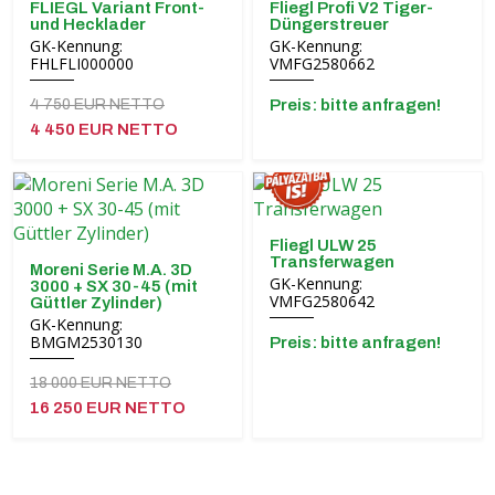
FLIEGL Variant Front-
Fliegl Profi V2 Tiger-
und Hecklader
Düngerstreuer
GK-Kennung:
GK-Kennung:
FHLFLI000000
VMFG2580662
4 750 EUR NETTO
Preis: bitte anfragen!
4 450 EUR NETTO
Fliegl ULW 25
Transferwagen
Moreni Serie M.A. 3D
GK-Kennung:
3000 + SX 30-45 (mit
VMFG2580642
Güttler Zylinder)
GK-Kennung:
BMGM2530130
Preis: bitte anfragen!
18 000 EUR NETTO
16 250 EUR NETTO