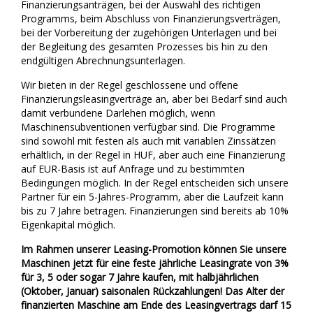
Finanzierung
MORENI rotierende Balken
Finanzierungsanträgen, bei der Auswahl des richtigen
Programms, beim Abschluss von Finanzierungsverträgen,
Karriere
Quivogne Arbeitsgeräte
bei der Vorbereitung der zugehörigen Unterlagen und bei
der Begleitung des gesamten Prozesses bis hin zu den
Über uns
LETÁK-LEKO Bodenmaschinen
endgültigen Abrechnungsunterlagen.
Wir bieten in der Regel geschlossene und offene
Blog
KERTITOX Sprühgeräte
Finanzierungsleasingverträge an, aber bei Bedarf sind auch
damit verbundene Darlehen möglich, wenn
Kontakt
Sonstiges Zubehör
Maschinensubventionen verfügbar sind. Die Programme
sind sowohl mit festen als auch mit variablen Zinssätzen
erhältlich, in der Regel in HUF, aber auch eine Finanzierung
auf EUR-Basis ist auf Anfrage und zu bestimmten
Bedingungen möglich. In der Regel entscheiden sich unsere
Partner für ein 5-Jahres-Programm, aber die Laufzeit kann
English
bis zu 7 Jahre betragen. Finanzierungen sind bereits ab 10%
Eigenkapital möglich.
Magyar
Im Rahmen unserer Leasing-Promotion können Sie unsere
Română
Maschinen jetzt für eine feste jährliche Leasingrate von 3%
für 3, 5 oder sogar 7 Jahre kaufen, mit halbjährlichen
(Oktober, Januar) saisonalen Rückzahlungen! Das Alter der
Hrvatski
finanzierten Maschine am Ende des Leasingvertrags darf 15