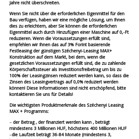
Jahre nicht überschreiten.
Čeština
Wenn Sie nicht über die erforderlichen Eigenmittel für den
Bau verfügen, haben wir eine mögliche Lösung, um Ihnen
Nederlands
dies zu erleichtern, aber Sie können die erforderlichen
Eigenmittel auch durch Hinzufügen einer Maschine auf 0,-Ft
Français
reduzieren. Wenn die Voraussetzungen erfüllt sind,
empfehlen wir Ihnen das auf 3% Forint basierende
Русский
Festleasing der günstigen Széchenyi-Leasing MAX+
Konstruktion auf dem Markt, bei dem, wenn die
gesetzlichen Voraussetzungen erfüllt sind, die zu zahlende
српски
Körperschaftssteuer als Investitionsfreibetrag um bis zu
100% der Leasingzinsen reduziert werden kann, so dass die
Українська
Zinsen des Leasingvertrags auf 0,0% reduziert werden
können! Diese Informationen sind nicht erschöpfend, bitte
kontaktieren Sie uns für Details!
Die wichtigsten Produktmerkmale des Széchenyi Leasing
MAX + Programms:
–
der
Betrag
, der
finanziert werden kann
, beträgt
mindestens 3 Millionen HUF, höchstens 400 Millionen HUF
–
die Laufzeit beträgt 36-84 Monate (mindestens 3,