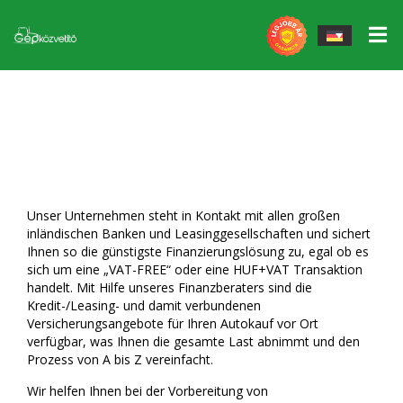
Elektrowerkzeuge
▼
Finanzierung
Arbeitsmittel
▼
John Deere gépek
STS-Tender
Massey Ferguson Arbeitsgeräte
Massey Ferguson gépek
Ersatzteile
QUICKE Stirnlamellen, Zubehör
Egyéb erőgépek
Unser Unternehmen steht in Kontakt mit allen großen
inländischen Banken und Leasinggesellschaften und sichert
Gumik/Felnik
Fliegl Waggons
Ihnen so die günstigste Finanzierungslösung zu, egal ob es
sich um eine „VAT-FREE“ oder eine HUF+VAT Transaktion
Garantiertes Rückkaufprogramm
Fliegl Agrocenter Zubehör
handelt. Mit Hilfe unseres Finanzberaters sind die
Kredit-/Leasing- und damit verbundenen
Unsere Dienstleistungen
GÜTTLER Bodenmaschinen
Versicherungsangebote für Ihren Autokauf vor Ort
verfügbar, was Ihnen die gesamte Last abnimmt und den
Service
Prozess von A bis Z vereinfacht.
MÜTHING Mulchgeräte und Zerkleinerer
Wir helfen Ihnen bei der Vorbereitung von