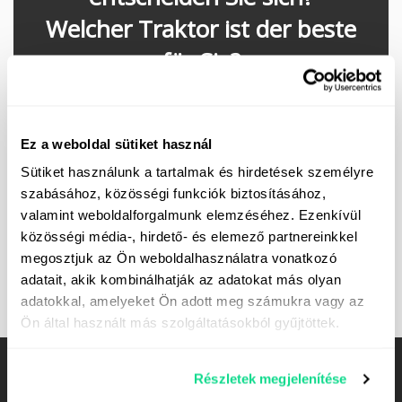
Welcher Traktor ist der beste
für Sie?
Bitten Sie um unsere Hilfe unter der
Telefonnummer
+36 30 074 0200
oder bitten Sie
um einen Rückruf. Wir werden uns so schnell wie
Ez a weboldal sütiket használ
möglich mit Ihnen in Verbindung setzen. aber
Sütiket használunk a tartalmak és hirdetések személyre
höchstens innerhalb von 24 Stunden.
szabásához, közösségi funkciók biztosításához,
valamint weboldalforgalmunk elemzéséhez. Ezenkívül
közösségi média-, hirdető- és elemező partnereinkkel
Ich beantrage einen Rückruf
megosztjuk az Ön weboldalhasználatra vonatkozó
adatait, akik kombinálhatják az adatokat más olyan
adatokkal, amelyeket Ön adott meg számukra vagy az
Ön által használt más szolgáltatásokból gyűjtöttek.
Kontakt
Részletek megjelenítése
H-7400 Kaposvár, Dombóvári út 18.