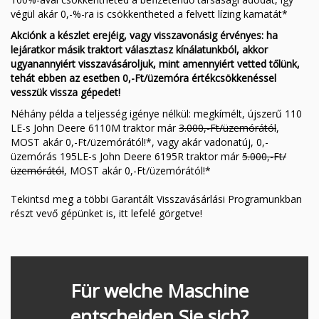
végül akár 0,-%-ra is csökkentheted a felvett lízing kamatát*
Čeština
Akciónk a készlet erejéig, vagy visszavonásig érvényes: ha
Nederlands
lejáratkor másik traktort választasz kínálatunkból, akkor
ugyanannyiért visszavásároljuk, mint amennyiért vetted tőlünk,
tehát ebben az esetben 0,-Ft/üzemóra értékcsökkenéssel
Français
vesszük vissza gépedet!
Néhány példa a teljesség igénye nélkül: megkímélt, újszerű 110
Русский
LE-s John Deere 6110M traktor már
3.000,-Ft/üzemórától
,
MOST akár 0,-Ft/üzemórától!*, vagy akár vadonatúj, 0,-
српски
üzemórás 195LE-s John Deere 6195R traktor már
5.000,-Ft/
üzemórától
, MOST akár 0,-Ft/üzemórától!*
Українська
Tekintsd meg a többi Garantált Visszavásárlási Programunkban
részt vevő gépünket is, itt lefelé görgetve!
Für welche Maschine
entscheiden Sie sich?