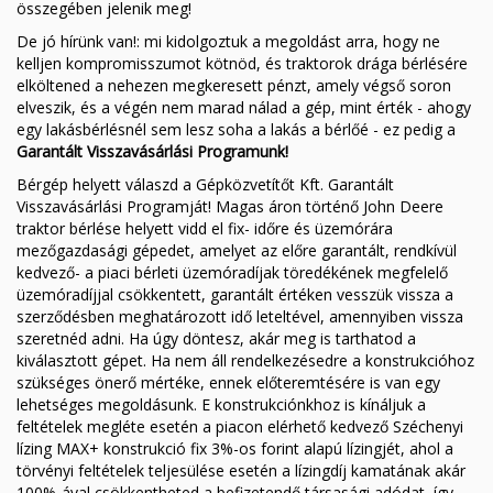
Finanzierung
MORENI rotierende Balken
összegében jelenik meg!
De jó hírünk van!: mi kidolgoztuk a megoldást arra, hogy ne
Karriere
Quivogne Arbeitsgeräte
kelljen kompromisszumot kötnöd, és traktorok drága bérlésére
elköltened a nehezen megkeresett pénzt, amely végső soron
Über uns
LETÁK-LEKO Bodenmaschinen
elveszik, és a végén nem marad nálad a gép, mint érték - ahogy
egy lakásbérlésnél sem lesz soha a lakás a bérlőé - ez pedig a
Blog
KERTITOX Sprühgeräte
Garantált Visszavásárlási Programunk!
Bérgép helyett válaszd a Gépközvetítőt Kft. Garantált
Kontakt
Sonstiges Zubehör
Visszavásárlási Programját! Magas áron történő John Deere
traktor bérlése helyett vidd el fix- időre és üzemórára
mezőgazdasági gépedet, amelyet az előre garantált, rendkívül
kedvező- a piaci bérleti üzemóradíjak töredékének megfelelő
üzemóradíjjal csökkentett, garantált értéken vesszük vissza a
English
szerződésben meghatározott idő leteltével, amennyiben vissza
szeretnéd adni. Ha úgy döntesz, akár meg is tarthatod a
kiválasztott gépet. Ha nem áll rendelkezésedre a konstrukcióhoz
Magyar
szükséges önerő mértéke, ennek előteremtésére is van egy
lehetséges megoldásunk. E konstrukciónkhoz is kínáljuk a
Română
feltételek megléte esetén a piacon elérhető kedvező Széchenyi
lízing MAX+ konstrukció fix 3%-os forint alapú lízingjét, ahol a
Hrvatski
törvényi feltételek teljesülése esetén a lízingdíj kamatának akár
100%-ával csökkentheted a befizetendő társasági adódat, így