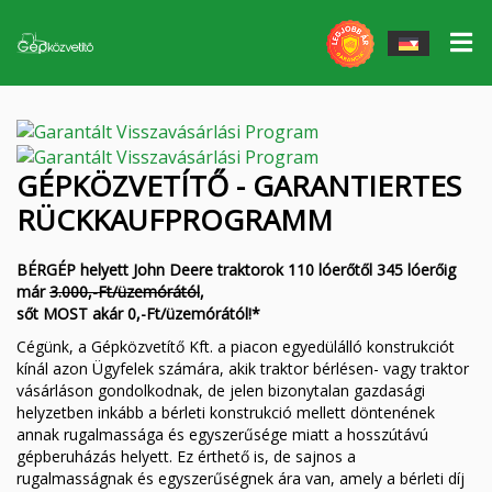
Elektrowerkzeuge
▼
Arbeitsmittel
▼
John Deere gépek
GÉPKÖZVETÍTŐ - GARANTIERTES
STS-Tender
Massey Ferguson Arbeitsgeräte
Massey Ferguson gépek
RÜCKKAUFPROGRAMM
Ersatzteile
QUICKE Stirnlamellen, Zubehör
Egyéb erőgépek
BÉRGÉP helyett John Deere traktorok 110 lóerőtől 345 lóerőig
már
3.000,-Ft/üzemórától
,
Gumik/Felnik
Fliegl Waggons
sőt MOST akár 0,-Ft/üzemórától!*
Garantiertes Rückkaufprogramm
Fliegl Agrocenter Zubehör
Cégünk, a Gépközvetítő Kft. a piacon egyedülálló konstrukciót
kínál azon Ügyfelek számára, akik traktor bérlésen- vagy traktor
Unsere Dienstleistungen
vásárláson gondolkodnak, de jelen bizonytalan gazdasági
GÜTTLER Bodenmaschinen
helyzetben inkább a bérleti konstrukció mellett döntenének
annak rugalmassága és egyszerűsége miatt a hosszútávú
Service
MÜTHING Mulchgeräte und Zerkleinerer
gépberuházás helyett. Ez érthető is, de sajnos a
rugalmasságnak és egyszerűségnek ára van, amely a bérleti díj