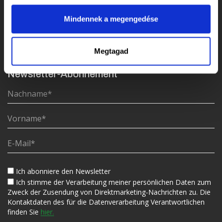
GPS: 46.364503, 17.840974
Mindennek a megengedése
Maschinenverkauf
Maschinenverkauf:
+3630 074 0200
Zentrale Verwaltung:
+3630 074 0200
Megtagad
E-Mail:
ertekesites@gepkozvetito.hu
Newsletter-Abonnement
Ich abonniere den Newsletter
Ich stimme der Verarbeitung meiner persönlichen Daten zum
Zweck der Zusendung von Direktmarketing-Nachrichten zu. Die
Kontaktdaten des für die Datenverarbeitung Verantwortlichen
finden Sie
hier.