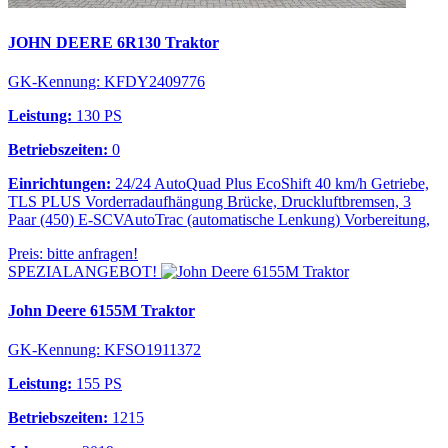
JOHN DEERE 6R130 Traktor
GK-Kennung: KFDY2409776
Leistung:
130 PS
Betriebszeiten:
0
Einrichtungen:
24/24 AutoQuad Plus EcoShift 40 km/h Getriebe,
TLS PLUS Vorderradaufhängung Brücke, Druckluftbremsen, 3
Paar (450) E-SCVAutoTrac (automatische Lenkung) Vorbereitung,
Preis: bitte anfragen!
SPEZIALANGEBOT!
John Deere 6155M Traktor
GK-Kennung: KFSO1911372
Leistung:
155 PS
Betriebszeiten:
1215