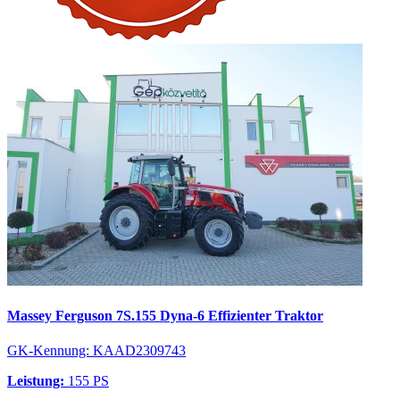
Massey Ferguson 7S.155 Dyna-6 Effizienter Traktor
GK-Kennung: KAAD2309743
Leistung:
155 PS