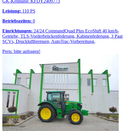
GK-Kennung: KFDY2409773
Leistung:
110 PS
Betriebszeiten:
0
Einrichtungen:
24/24 CommandQuad Plus EcoShift 40 km/h-
Getriebe, TLS-Vorderbrückenfederung, Kabinenfederung, 3 Paar
SCVs, Druckluftbremsen, AutoTrac-Vorbereitung,
Preis: bitte anfragen!