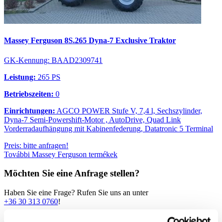
Massey Ferguson 8S.265 Dyna-7 Exclusive Traktor
GK-Kennung: BAAD2309741
Leistung:
265 PS
Betriebszeiten:
0
Einrichtungen:
AGCO POWER Stufe V, 7,4 l, Sechszylinder,
Dyna-7 Semi-Powershift-Motor , AutoDrive, Quad Link
Vorderradaufhängung mit Kabinenfederung, Datatronic 5 Terminal
Preis: bitte anfragen!
További Massey Ferguson termékek
Möchten Sie eine Anfrage stellen?
Haben Sie eine Frage? Rufen Sie uns an unter
+36 30 313 0760
!
Ich beantrage einen Rückruf