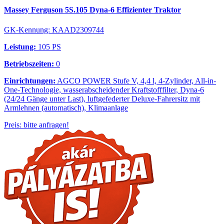
Massey Ferguson 5S.105 Dyna-6 Effizienter Traktor
GK-Kennung: KAAD2309744
Leistung:
105 PS
Betriebszeiten:
0
Einrichtungen:
AGCO POWER Stufe V, 4,4 l, 4-Zylinder, All-in-
One-Technologie, wasserabscheidender Kraftstofffilter, Dyna-6
(24/24 Gänge unter Last), luftgefederter Deluxe-Fahrersitz mit
Armlehnen (automatisch), Klimaanlage
Preis: bitte anfragen!