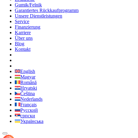
Gumik/Felnik
Garantiertes Rückkaufprogramm
Unsere Dienstleistungen
Service
Finanzierung
Karriere
Über uns
Blog
Kontakt
English
Magyar
Română
Hrvatski
Čeština
Nederlands
Français
Русский
српски
Українська