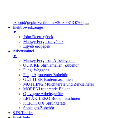
export@gepkozvetito.hu
+36 30 313 0760
Elektrowerkzeuge
▼
John Deere gépek
Massey Ferguson gépek
Egyéb erőgépek
Arbeitsmittel
▼
Massey Ferguson Arbeitsgeräte
QUICKE Stirnlamellen, Zubehör
Fliegl Waggons
Fliegl Agrocenter Zubehör
GÜTTLER Bodenmaschinen
MÜTHING Mulchgeräte und Zerkleinerer
MORENI rotierende Balken
Quivogne Arbeitsgeräte
LETÁK-LEKO Bodenmaschinen
KERTITOX Sprühgeräte
Sonstiges Zubehör
STS-Tender
Ersatzteile