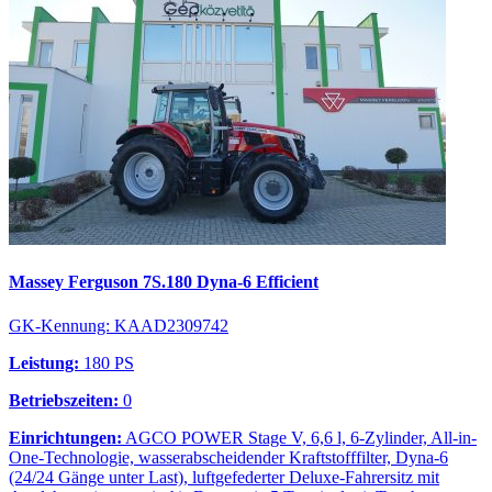
Massey Ferguson 7S.180 Dyna-6 Efficient
GK-Kennung: KAAD2309742
Leistung:
180 PS
Betriebszeiten:
0
Einrichtungen:
AGCO POWER Stage V, 6,6 l, 6-Zylinder, All-in-
One-Technologie, wasserabscheidender Kraftstofffilter, Dyna-6
(24/24 Gänge unter Last), luftgefederter Deluxe-Fahrersitz mit