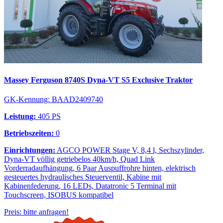
Massey Ferguson 8740S Dyna-VT S5 Exclusive Traktor
GK-Kennung: BAAD2409740
Leistung:
405 PS
Betriebszeiten:
0
Einrichtungen:
AGCO POWER Stage V, 8,4 l, Sechszylinder,
Dyna-VT völlig getriebelos 40km/h, Quad Link
Vorderradaufhängung, 6 Paar Auspuffrohre hinten, elektrisch
gesteuertes hydraulisches Steuerventil, Kabine mit
Kabinenfederung, 16 LEDs, Datatronic 5 Terminal mit
Touchscreen, ISOBUS kompatibel
Preis: bitte anfragen!