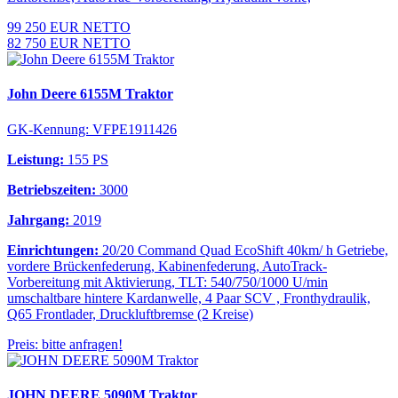
99 250 EUR NETTO
82 750 EUR NETTO
John Deere 6155M Traktor
GK-Kennung: VFPE1911426
Leistung:
155 PS
Betriebszeiten:
3000
Jahrgang:
2019
Einrichtungen:
20/20 Command Quad EcoShift 40km/ h Getriebe,
vordere Brückenfederung, Kabinenfederung, AutoTrack-
Vorbereitung mit Aktivierung, TLT: 540/750/1000 U/min
umschaltbare hintere Kardanwelle, 4 Paar SCV , Fronthydraulik,
Q65 Frontlader, Druckluftbremse (2 Kreise)
Preis: bitte anfragen!
JOHN DEERE 5090M Traktor