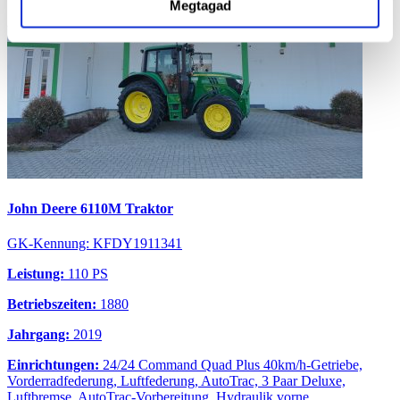
Megtagad
John Deere 6110M Traktor
GK-Kennung: KFDY1911341
Leistung:
110 PS
Betriebszeiten:
1880
Jahrgang:
2019
Einrichtungen:
24/24 Command Quad Plus 40km/h-Getriebe,
Vorderradfederung, Luftfederung, AutoTrac, 3 Paar Deluxe,
Luftbremse, AutoTrac-Vorbereitung, Hydraulik vorne,