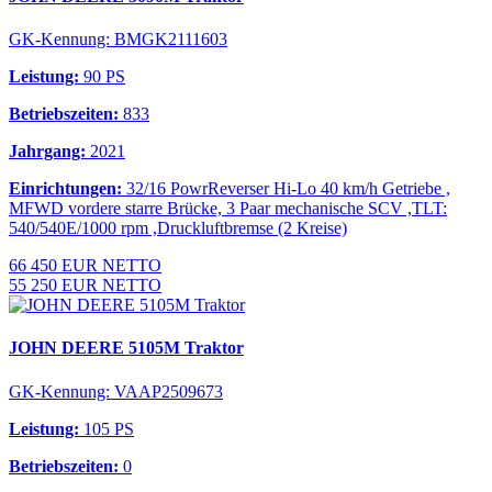
GK-Kennung: BMGK2111603
Leistung:
90 PS
Betriebszeiten:
833
Jahrgang:
2021
Einrichtungen:
32/16 PowrReverser Hi-Lo 40 km/h Getriebe ,
MFWD vordere starre Brücke, 3 Paar mechanische SCV ,TLT:
540/540E/1000 rpm ,Druckluftbremse (2 Kreise)
66 450 EUR NETTO
55 250 EUR NETTO
JOHN DEERE 5105M Traktor
GK-Kennung: VAAP2509673
Leistung:
105 PS
Betriebszeiten:
0