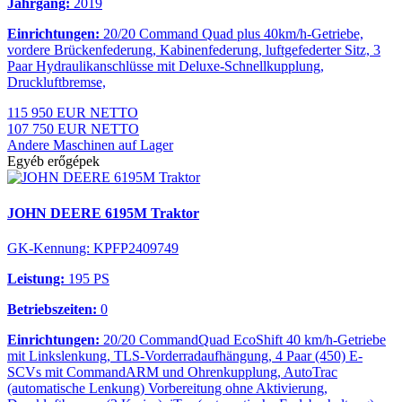
Jahrgang:
2019
Einrichtungen:
20/20 Command Quad plus 40km/h-Getriebe,
vordere Brückenfederung, Kabinenfederung, luftgefederter Sitz, 3
Paar Hydraulikanschlüsse mit Deluxe-Schnellkupplung,
Druckluftbremse,
115 950 EUR NETTO
107 750 EUR NETTO
Andere Maschinen auf Lager
Egyéb erőgépek
JOHN DEERE 6195M Traktor
GK-Kennung: KPFP2409749
Leistung:
195 PS
Betriebszeiten:
0
Einrichtungen:
20/20 CommandQuad EcoShift 40 km/h-Getriebe
mit Linkslenkung, TLS-Vorderradaufhängung, 4 Paar (450) E-
SCVs mit CommandARM und Ohrenkupplung, AutoTrac
(automatische Lenkung) Vorbereitung ohne Aktivierung,