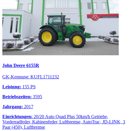
John Deere 6155R
GK-Kennung: KUFL1711232
Leistung:
155 PS
Betriebszeiten:
3595
Jahrgang:
2017
Einrichtungen:
20/20 Auto Quad Plus 50km/h Getriebe,
Vorderradfeder, Kabinenfeder, Luftbremse, AutoTrac, JD-LINK, 3
Paar (450), Luftbremse