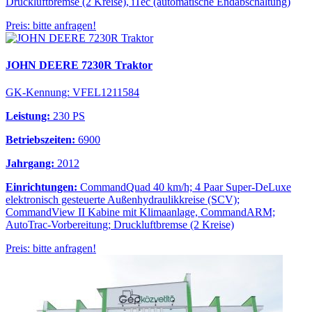
Druckluftbremse (2 Kreise), iTec (automatische Endabschaltung)
Preis: bitte anfragen!
JOHN DEERE 7230R Traktor
GK-Kennung: VFEL1211584
Leistung:
230 PS
Betriebszeiten:
6900
Jahrgang:
2012
Einrichtungen:
CommandQuad 40 km/h; 4 Paar Super-DeLuxe
elektronisch gesteuerte Außenhydraulikkreise (SCV);
CommandView II Kabine mit Klimaanlage, CommandARM;
AutoTrac-Vorbereitung; Druckluftbremse (2 Kreise)
Preis: bitte anfragen!