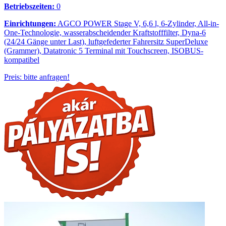
Betriebszeiten:
0
Einrichtungen:
AGCO POWER Stage V, 6,6 l, 6-Zylinder, All-in-
One-Technologie, wasserabscheidender Kraftstofffilter, Dyna-6
(24/24 Gänge unter Last), luftgefederter Fahrersitz SuperDeluxe
(Grammer), Datatronic 5 Terminal mit Touchscreen, ISOBUS-
kompatibel
Preis: bitte anfragen!