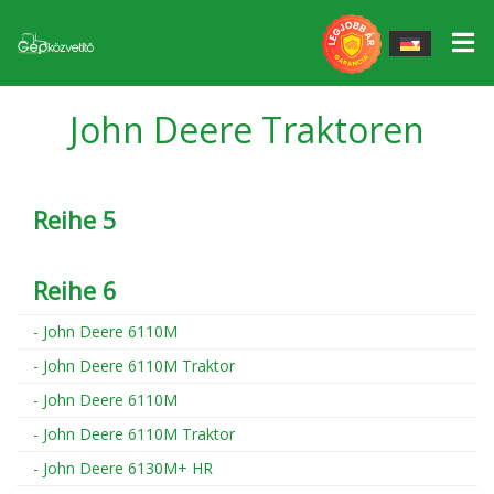
Elektrowerkzeuge
▼
John Deere Traktoren
Arbeitsmittel
▼
John Deere gépek
STS-Tender
Massey Ferguson Arbeitsgeräte
Massey Ferguson gépek
Reihe 5
Ersatzteile
QUICKE Stirnlamellen, Zubehör
Egyéb erőgépek
Reihe 6
Gumik/Felnik
Fliegl Waggons
- John Deere 6110M
Garantiertes Rückkaufprogramm
Fliegl Agrocenter Zubehör
- John Deere 6110M Traktor
Unsere Dienstleistungen
GÜTTLER Bodenmaschinen
- John Deere 6110M
- John Deere 6110M Traktor
Service
MÜTHING Mulchgeräte und Zerkleinerer
- John Deere 6130M+ HR