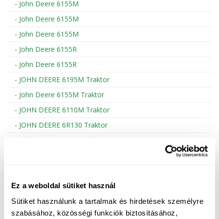
Finanzierung
MORENI rotierende Balken
- John Deere 6155M
- John Deere 6155M
Karriere
Quivogne Arbeitsgeräte
- John Deere 6155M
Über uns
LETÁK-LEKO Bodenmaschinen
- John Deere 6155R
Blog
KERTITOX Sprühgeräte
- John Deere 6155R
- JOHN DEERE 6195M Traktor
Kontakt
Sonstiges Zubehör
- John Deere 6155M Traktor
- JOHN DEERE 6110M Traktor
- JOHN DEERE 6R130 Traktor
English
- John Deere 6155M Traktor
- JOHN DEERE 6155M Traktor
Magyar
- JOHN DEERE 6R155 Traktor
Română
- John Deere 6155R
Ez a weboldal sütiket használ
- JOHN DEERE 6195M Traktor
Sütiket használunk a tartalmak és hirdetések személyre
Hrvatski
szabásához, közösségi funkciók biztosításához,