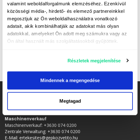
valamint weboldalforgalmunk elemzéséhez. Ezenkívül
Reihe 7
Čeština
közösségi média-, hirdető- és elemező partnereinkkel
- JOHN DEERE 7230R Traktor
megosztjuk az Ön weboldalhasználatra vonatkozó
Nederlands
adatait, akik kombinálhatják az adatokat más olyan
- Massey Ferguson 7S.155 Dyna-6 Effizienter Traktor
adatokkal, amelyeket Ön adott meg számukra vagy az
Français
- Massey Ferguson 7S.180 Dyna-6 Efficient
Ön által használt más szolgáltatásokból gyűjtöttek.
Русский
Reihe 8
Részletek megjelenítése
српски
- Massey Ferguson 8740S Dyna-VT S5 Exclusive Traktor
Українська
Mindennek a megengedése
Kontakt
Megtagad
H-7400 Kaposvár, Dombóvári út 18.
GPS: 46.364503, 17.840974
Maschinenverkauf
Maschinenverkauf:
+3630 074 0200
Zentrale Verwaltung:
+3630 074 0200
E-Mail:
ertekesites@gepkozvetito.hu