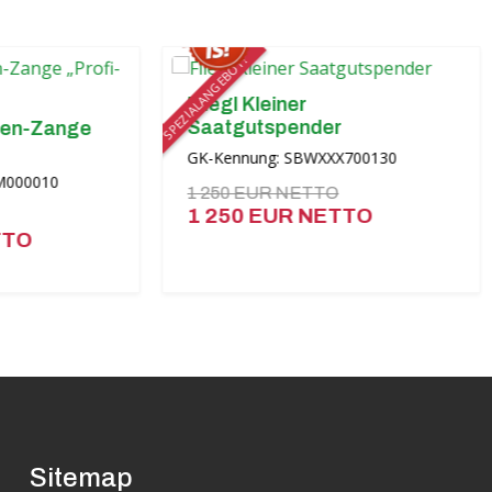
SPEZIALANGEBOT!
Fliegl Kleiner
Flie
Saatgutspender
Dün
ge
GK-Kennung: SBWXXX700130
GK-K
1 250 EUR NETTO
28 
1 250 EUR NETTO
26
Sitemap