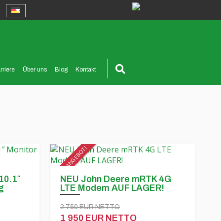
rriere
Über uns
Blog
Kontakt
SPEZIALANGEBOT!
10.1″
NEU John Deere mRTK 4G
g
LTE Modem AUF LAGER!
2 750 EUR NETTO
1 950 EUR NETTO