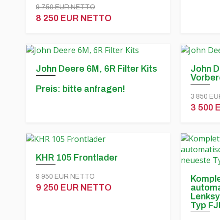
9 750 EUR NETTO
8 250 EUR NETTO
John Deere 6M, 6R Filter Kits
John D
Vorber
Preis: bitte anfragen!
3 850 E
3 500
KHR 105 Frontlader
9 950 EUR NETTO
Komple
automa
9 250 EUR NETTO
Lenksy
Typ FJ