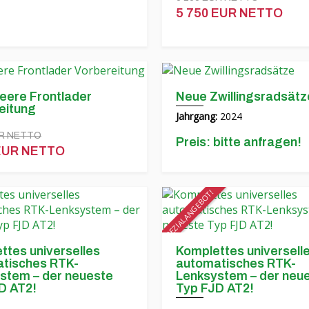
5 750 EUR NETTO
eere Frontlader
Neue Zwillingsradsätz
eitung
Jahrgang:
2024
UR NETTO
Preis: bitte anfragen!
 EUR NETTO
SPEZIALANGEBOT!
ttes universelles
Komplettes universell
tisches RTK-
automatisches RTK-
stem – der neueste
Lenksystem – der neu
D AT2!
Typ FJD AT2!