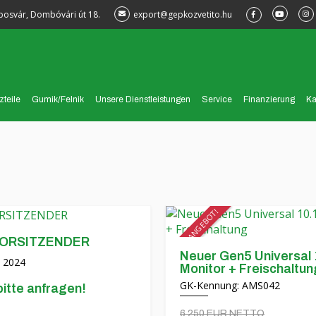
posvár, Dombóvári út 18.
export@gepkozvetito.hu
zteile
Gumik/Felnik
Unsere Dienstleistungen
Service
Finanzierung
Ka
SPEZIALANGEBOT!
ORSITZENDER
Neuer Gen5 Universal 
2024
Monitor + Freischaltun
GK-Kennung: AMS042
bitte anfragen!
6 250 EUR NETTO