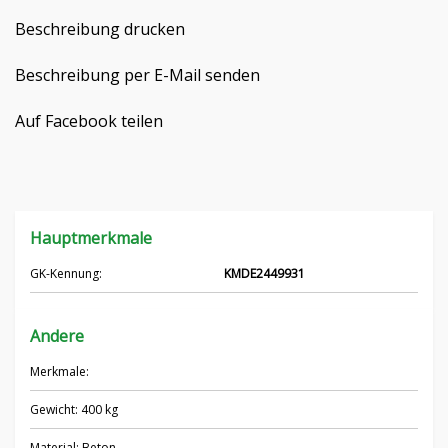
Čeština
Beschreibung drucken
Nederlands
Beschreibung per E-Mail senden
Français
Auf Facebook teilen
Русский
српски
Hauptmerkmale
Українська
GK-Kennung:
KMDE2449931
Andere
Merkmale:
Gewicht: 400 kg
Material: Beton