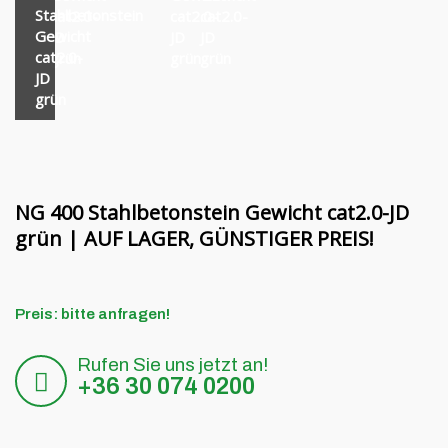
Finanzierung
MORENI rotierende Balken
Stahlbetonstein
cat2.0-
cat2.0-
cat2.0-
Gewicht
JD
JD
JD
Karriere
Quivogne Arbeitsgeräte
cat2.0-
grün
grün
grün
JD
Über uns
LETÁK-LEKO Bodenmaschinen
grün
Blog
KERTITOX Sprühgeräte
Kontakt
Sonstiges Zubehör
NG 400 Stahlbetonstein Gewicht cat2.0-JD
grün | AUF LAGER, GÜNSTIGER PREIS!
English
Preis: bitte anfragen!
Magyar
Rufen Sie uns jetzt an!
Română
+36 30 074 0200
Hrvatski