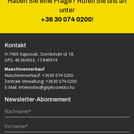
Haben Sie eine Frage? Rufen Sie uns an
unter
+36 30 074 0200
!
Kontakt
H-7400 Kaposvár, Dombóvári út 18.
GPS: 46.364503, 17.840974
Maschinenverkauf
Maschinenverkauf:
+3630 074 0200
Zentrale Verwaltung:
+3630 074 0200
E-Mail:
ertekesites@gepkozvetito.hu
Newsletter-Abonnement