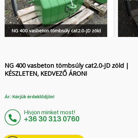
Finanszírozás
MORENI forgóboronák
Karrier
QUIVOGNE talajmunkagépek
Rólunk
LETÁK-LEKO talajmunkagépek
NG 400 vasbeton tömbsúly cat2.0-JD zöld
Blog
KERTITOX permetezők
Elérhetőség
Egyéb kiegészítők
NG 400 vasbeton tömbsúly cat2.0-JD zöld |
KÉSZLETEN, KEDVEZŐ ÁRON!
English
Ár: Kérjük érdeklődjön!
Deutsch
Hívjon minket most!
Română
+36 30 313 0760
Hrvatski