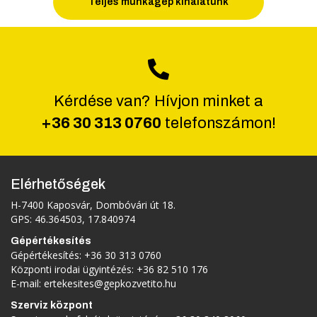
Teljes munkagép kínálatunk
Kérdése van? Hívjon minket a
+36 30 313 0760
telefonszámon!
Elérhetőségek
H-7400 Kaposvár, Dombóvári út 18.
GPS: 46.364503, 17.840974
Gépértékesítés
Gépértékesítés:
+36 30 313 0760
Központi irodai ügyintézés:
+36 82 510 176
E-mail:
ertekesites@gepkozvetito.hu
Szerviz központ