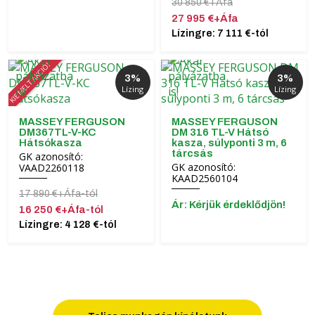
30 850 €+Áfa
27 995 €+Áfa
Lízingre: 7 111 €-tól
KIEMELT AKCIÓ!
3%
3%
Lízing
Lízing
MASSEY FERGUSON
MASSEY FERGUSON
DM367TL-V-KC
DM 316 TL-V Hátsó
Hátsókasza
kasza, súlyponti 3 m, 6
tárcsás
GK azonosító:
GK azonosító:
VAAD2260118
KAAD2560104
17 890 €+Áfa-tól
Ár: Kérjük érdeklődjön!
16 250 €+Áfa-tól
Lízingre: 4 128 €-tól