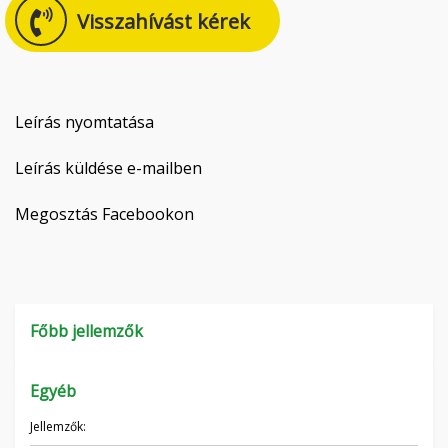
Visszahívást kérek
Čeština
Nederlands
Français
Leírás nyomtatása
Русский
Leírás küldése e-mailben
српски
Megosztás Facebookon
Українська
Főbb jellemzők
Egyéb
Jellemzők: