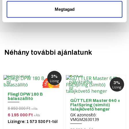
Megtagad
Néhány további ajánlatunk
3%
Lízing
3%
Lízing
Fliegl DPW 180 B
bálaszállító
GÜTTLER Master 640 +
FlatSpring (simító)
6 950 000 Ft
talajkövető henger
+Áfa
GK azonosító:
6 195 000 Ft
+Áfa
VMGM2630139
Lízingre: 1 573 530 Ft-tól