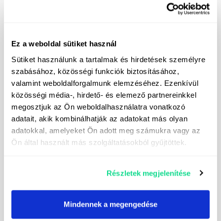
Ez a weboldal sütiket használ
Sütiket használunk a tartalmak és hirdetések személyre
szabásához, közösségi funkciók biztosításához,
valamint weboldalforgalmunk elemzéséhez. Ezenkívül
közösségi média-, hirdető- és elemező partnereinkkel
megosztjuk az Ön weboldalhasználatra vonatkozó
adatait, akik kombinálhatják az adatokat más olyan
adatokkal, amelyeket Ön adott meg számukra vagy az
Feliratkozom a hírlevélre
Ön által használt más szolgáltatásokból gyűjtöttek.
Hozzájárulok a megadott adataim elektronikus
direkt marketing üzenet küldési célú kezeléséhez. Az
adatkezelő elérhetőségei
itt
találhatók.
Részletek megjelenítése
Mindennek a megengedése