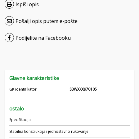
Ispiši opis
Čeština
Pošalji opis putem e-pošte
Nederlands
Français
Podijelite na Facebooku
Русский
српски
Glavne karakteristike
Українська
GK identifikator:
SBWXXX970105
ostalo
Specifikacija:
Stabilna konstrukcija i jednostavno rukovanje