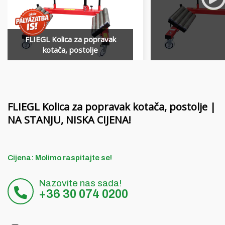
Financiranje
slame
Karijera
MORENI roto drljače
FLIEGL Kolica za popravak
O nama
Alati Quivogne
kotača, postolje
Blog
LETÁK-LEKO strojevi za zemljane radove
Kontakt
KERTITOX prskalice
FLIEGL Kolica za popravak kotača, postolje |
Ostali pribor
NA STANJU, NISKA CIJENA!
English
Cijena: Molimo raspitajte se!
Magyar
Nazovite nas sada!
Deutsch
+36 30 074 0200
Română