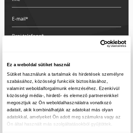
Ez a weboldal sütiket használ
Sütiket használunk a tartalmak és hirdetések személyre
szabásához, közösségi funkciók biztosításához,
valamint weboldalforgalmunk elemzéséhez. Ezenkívül
közösségi média-, hirdető- és elemező partnereinkkel
Pretplaćujem se na newsletter
megosztjuk az Ön weboldalhasználatra vonatkozó
Dajem suglasnost za obradu mojih podataka u
adatait, akik kombinálhatják az adatokat más olyan
svrhu slanja elektroničkih poruka izravnog marketinga.
adatokkal, amelyeket Ön adott meg számukra vagy az
Kontakt podatke voditelja obrade možete pronaći
Ön által használt más szolgáltatásokból gyűjtöttek.
ovdje
.