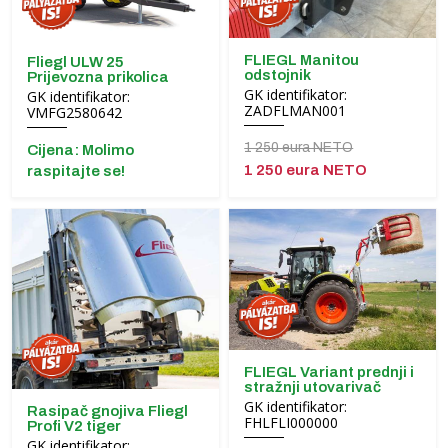
FLIEGL Manitou
Fliegl ULW 25
odstojnik
Prijevozna prikolica
GK identifikator:
GK identifikator:
ZADFLMAN001
VMFG2580642
1 250 eura NETO
Cijena: Molimo
1 250 eura NETO
raspitajte se!
FLIEGL Variant prednji i
stražnji utovarivač
GK identifikator:
Rasipač gnojiva Fliegl
FHLFLI000000
Profi V2 tiger
GK identifikator: