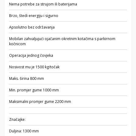
Nema potrebe za strujom ili baterijama
Brzo, štedi energiju i sigurno
Apsolutno bez održavanja
Mobilan zahvaljujući ojačanim okretnim kotačima s parkirnom
kočnicom
Operacija jednog čovjeka
Nosivost mu je 1500 kg/točak
Maks. širina 800 mm
Min. promjer gume 1000 mm
Maksimalni promjer gume 2200 mm
Značajke:
Duljina: 1300 mm