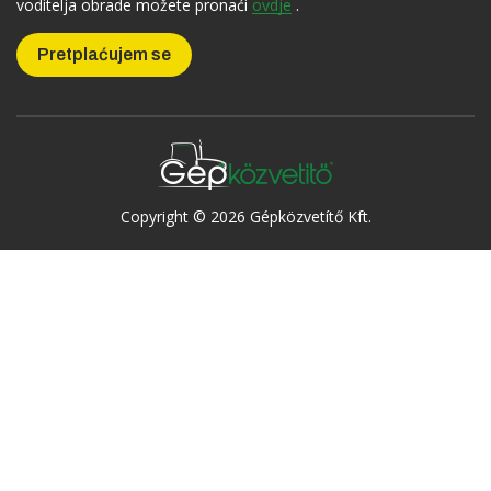
voditelja obrade možete pronaći
ovdje
.
Copyright © 2026 Gépközvetítő Kft.