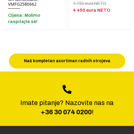
4 750 eura NETO
VMFG2580662
4 450 eura NETO
Cijena: Molimo
raspitajte se!
Naš kompletan asortiman radnih strojeva
Imate pitanje? Nazovite nas na
+36 30 074 0200
!