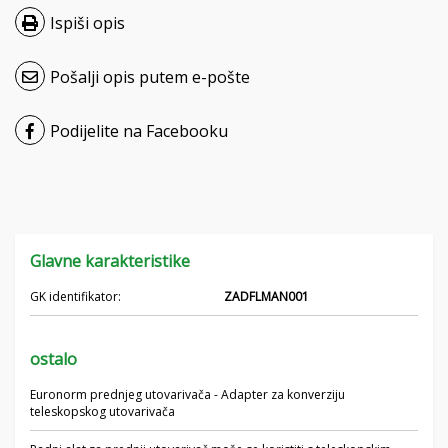
Ispiši opis
Čeština
Nederlands
Pošalji opis putem e-pošte
Français
Podijelite na Facebooku
Русский
српски
Українська
Glavne karakteristike
GK identifikator:
ZADFLMAN001
ostalo
Euronorm prednjeg utovarivača - Adapter za konverziju
teleskopskog utovarivača