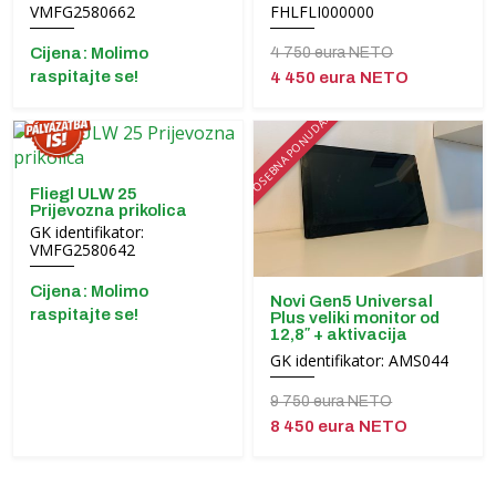
VMFG2580662
FHLFLI000000
Cijena: Molimo
4 750 eura NETO
raspitajte se!
4 450 eura NETO
POSEBNA PONUDA!
Fliegl ULW 25
Prijevozna prikolica
GK identifikator:
VMFG2580642
Cijena: Molimo
Novi Gen5 Universal
raspitajte se!
Plus veliki monitor od
12,8″ + aktivacija
GK identifikator: AMS044
9 750 eura NETO
8 450 eura NETO