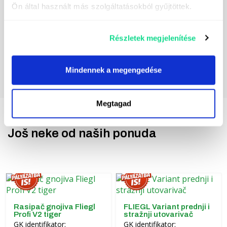
Ön által használt más szolgáltatásokból gyűjtöttek.
Részletek megjelenítése
Mindennek a megengedése
Megtagad
Još neke od naših ponuda
Rasipač gnojiva Fliegl
FLIEGL Variant prednji i
Profi V2 tiger
stražnji utovarivač
GK identifikator:
GK identifikator: