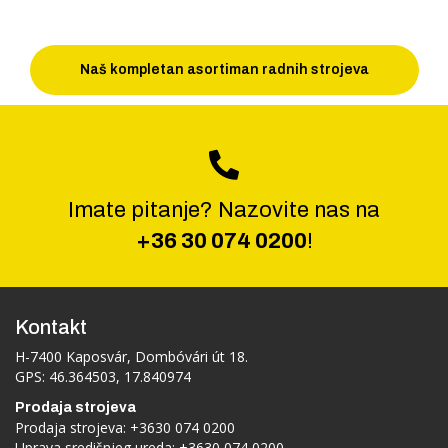
Naš kompletan asortiman radnih strojeva
Imate pitanje? Nazovite nas na
+36 30 074 0200
!
Kontakt
H-7400 Kaposvár, Dombóvári út 18.
GPS: 46.364503, 17.840974
Prodaja strojeva
Prodaja strojeva:
+3630 074 0200
Uprava središnjeg ureda:
+3630 074 0200