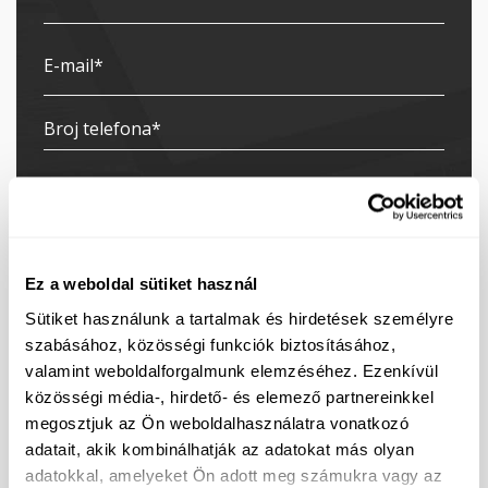
Ez a weboldal sütiket használ
Sütiket használunk a tartalmak és hirdetések személyre
szabásához, közösségi funkciók biztosításához,
Pretplaćujem se na newsletter
valamint weboldalforgalmunk elemzéséhez. Ezenkívül
Dajem suglasnost za obradu mojih podataka u
közösségi média-, hirdető- és elemező partnereinkkel
svrhu slanja elektroničkih poruka izravnog marketinga.
megosztjuk az Ön weboldalhasználatra vonatkozó
Kontakt podatke voditelja obrade možete pronaći
adatait, akik kombinálhatják az adatokat más olyan
ovdje
.
adatokkal, amelyeket Ön adott meg számukra vagy az