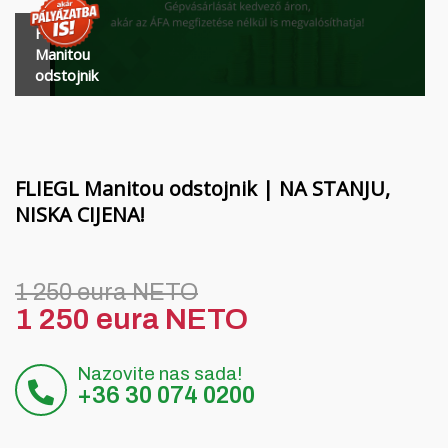
Financiranje
slame
FLIEGL
Karijera
MORENI roto drljače
Manitou
odstojnik
O nama
Alati Quivogne
Blog
LETÁK-LEKO strojevi za zemljane radove
Kontakt
KERTITOX prskalice
FLIEGL Manitou odstojnik | NA STANJU,
NISKA CIJENA!
Ostali pribor
English
1 250 eura NETO
1 250 eura NETO
Magyar
Nazovite nas sada!
Deutsch
+36 30 074 0200
Română