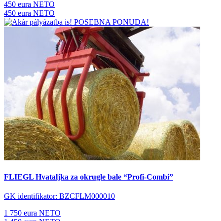
450 eura NETO
450 eura NETO
POSEBNA PONUDA!
FLIEGL Hvataljka za okrugle bale “Profi-Combi”
GK identifikator: BZCFLM000010
1 750 eura NETO