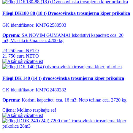
Fliegl DK180-88 (18 t) Dvoosovinska trosmjerna kiper prikolica
GK identifikator: KMFG2580503
Oprema:
SA NOVIM GUMAMA! Iskoristivi kapacitet: cca. 20
m3; Vlastita težina: cca. 4200 kg
23 250 eura NETO
21 750 eura NETO
Fliegl DK 140 (14 t) dvoosovinska trosmjerna kiper prikolica
GK identifikator: KMFG2480282
Oprema:
Korisni kapacitet: cca. 16 m3; Neto težina: cca. 2720 ​​kg
Cijena: Molimo raspitajte se!