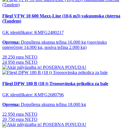
Fliegl VFW 10 600 Maxx-Line (10,6 m3) vakuumska cisterna
(Tandem)
GK identifikator: KMFG2480217
Oprema:
Dopuštena ukupna težina 16.000 kg (osovinsko
opterećenje 14.000 kg, nosiva težina 2.000 kg)
28 250 eura NETO
24 950 eura NETO
POSEBNA PONUDA!
Fliegl DPW 180 B (18 t) Troosovinska prikolica za bale
GK identifikator: KMFG2680796
Oprema:
Dopuštena ukupna težina 18.000 kg
22 950 eura NETO
20 750 eura NETO
POSEBNA PONUDA!