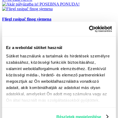
POSEBNA PONUDA!
Fliegl rasipač finog sjemena
GK identifikator: SBWXXX700130
1 250 eura NETO
1 250 eura NETO
Ez a weboldal sütiket használ
Sütiket használunk a tartalmak és hirdetések személyre
Fliegl Profi-Plus vilica za silažu
szabásához, közösségi funkciók biztosításához,
valamint weboldalforgalmunk elemzéséhez. Ezenkívül
GK identifikator: SIGFLM000010
közösségi média-, hirdető- és elemező partnereinkkel
Cijena: Molimo raspitajte se!
megosztjuk az Ön weboldalhasználatra vonatkozó
Želite li se raspitati?
adatait, akik kombinálhatják az adatokat más olyan
adatokkal, amelyeket Ön adott meg számukra vagy az
Želite li se raspitati?
Ön által használt más szolgáltatásokból gyűjtöttek.
Hívjon minket a
+36 30 313 0760
telefonszámon, vagy kérje
visszahívásunkat és 1 munkanapon belül felvesszük Önnel a
Részletek megjelenítése