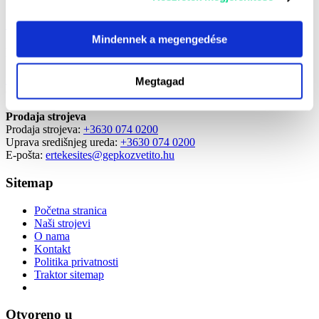
kapcsolatot.
Zatražite opoziv
Mindennek a megengedése
Kontakt
H-7400 Kaposvár, Dombóvári út 18.
Megtagad
GPS: 46.364503, 17.840974
Prodaja strojeva
Prodaja strojeva:
+3630 074 0200
Uprava središnjeg ureda:
+3630 074 0200
E-pošta:
ertekesites@gepkozvetito.hu
Sitemap
Početna stranica
Naši strojevi
O nama
Kontakt
Politika privatnosti
Traktor sitemap
Otvoreno u