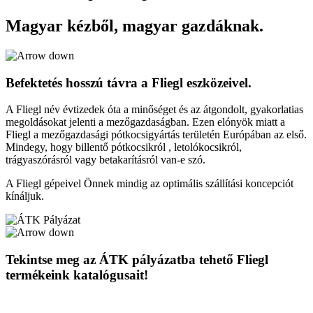
Magyar kézből, magyar gazdáknak.
Befektetés hosszú távra a Fliegl eszközeivel.
A Fliegl név évtizedek óta a minőséget és az átgondolt, gyakorlatias
megoldásokat jelenti a mezőgazdaságban. Ezen elónyök miatt a
Fliegl a mezőgazdasági pótkocsigyártás területén Európában az első.
Mindegy, hogy billentő pótkocsikról , letolókocsikról,
trágyaszórásról vagy betakarításról van-e szó.
A Fliegl gépeivel Önnek mindig az optimális szállítási koncepciót
kínáljuk.
Tekintse meg az ÁTK pályázatba tehető Fliegl
termékeink katalógusait!