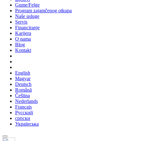
Gume/Felge
Program zajamčenog otkupa
Naše usluge
Servis
Financiranje
Karijera
O nama
Blog
Kontakt
English
Magyar
Deutsch
Română
Čeština
Nederlands
Français
Русский
српски
Українська