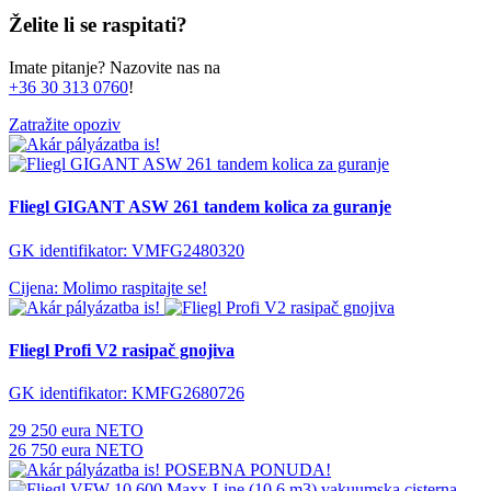
Želite li se raspitati?
Imate pitanje? Nazovite nas na
+36 30 313 0760
!
Zatražite opoziv
Fliegl GIGANT ASW 261 tandem kolica za guranje
GK identifikator: VMFG2480320
Cijena: Molimo raspitajte se!
Fliegl Profi V2 rasipač gnojiva
GK identifikator: KMFG2680726
29 250 eura NETO
26 750 eura NETO
POSEBNA PONUDA!