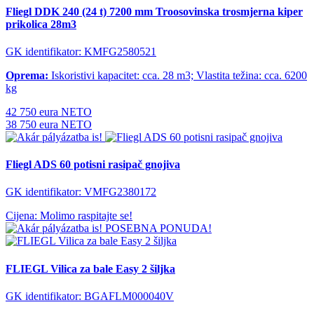
Fliegl DDK 240 (24 t) 7200 mm Troosovinska trosmjerna kiper
prikolica 28m3
GK identifikator: KMFG2580521
Oprema:
Iskoristivi kapacitet: cca. 28 m3; Vlastita težina: cca. 6200
kg
42 750 eura NETO
38 750 eura NETO
Fliegl ADS 60 potisni rasipač gnojiva
GK identifikator: VMFG2380172
Cijena: Molimo raspitajte se!
POSEBNA PONUDA!
FLIEGL Vilica za bale Easy 2 šiljka
GK identifikator: BGAFLM000040V