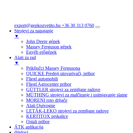
export@gepkozvetito.hu
+36 30 313 0760
Strojevi za napajanje
▼
John Deere gépek
Massey Ferguson gépek
Egyéb erőgépek
Alati za rad
▼
Priključci Massey Fergusona
QUICKE Prednji utovarivači, pribor
Fliegl automobili
Fliegl Agrocenter pribor
GÜTTLER strojevi za zemljane radove
MÜTHING strojevi za malčiranje i usitnjavanje slame
MORENI roto drljače
Alati Quivogne
LETÁK-LEKO strojevi za zemljane radove
KERTITOX prskalice
Ostali pribor
ÁTK aplikacija
dijelovi