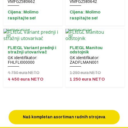
VMFG2580662
VMFG2580642
Cijena: Molimo
Cijena: Molimo
raspitajte se!
raspitajte se!
FLIEGL Variant prednji i
FLIEGL Manitou
stražnji utovarivač
odstojnik
GK identifikator:
GK identifikator:
FHLFLI000000
ZADFLMAN001
4 750 eura NETO
1 250 eura NETO
4 450 eura NETO
1 250 eura NETO
Naš kompletan asortiman radnih strojeva