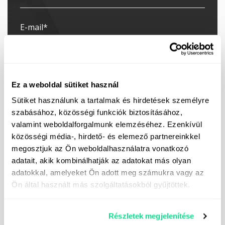
Ez a weboldal sütiket használ
Sütiket használunk a tartalmak és hirdetések személyre
szabásához, közösségi funkciók biztosításához,
valamint weboldalforgalmunk elemzéséhez. Ezenkívül
közösségi média-, hirdető- és elemező partnereinkkel
megosztjuk az Ön weboldalhasználatra vonatkozó
adatait, akik kombinálhatják az adatokat más olyan
Pretplaćujem se na newsletter
adatokkal, amelyeket Ön adott meg számukra vagy az
Dajem suglasnost za obradu mojih podataka u
Ön által használt más szolgáltatásokból gyűjtöttek.
svrhu slanja elektroničkih poruka izravnog marketinga.
Kontakt podatke voditelja obrade možete pronaći
ovdje
.
Részletek megjelenítése