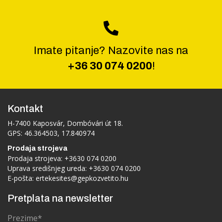
Imate pitanje? Nazovite nas na
+36 30 074 0200
!
Kontakt
H-7400 Kaposvár, Dombóvári út 18.
GPS: 46.364503, 17.840974
Prodaja strojeva
Prodaja strojeva:
+3630 074 0200
Uprava središnjeg ureda:
+3630 074 0200
E-pošta:
ertekesites@gepkozvetito.hu
Pretplata na newsletter