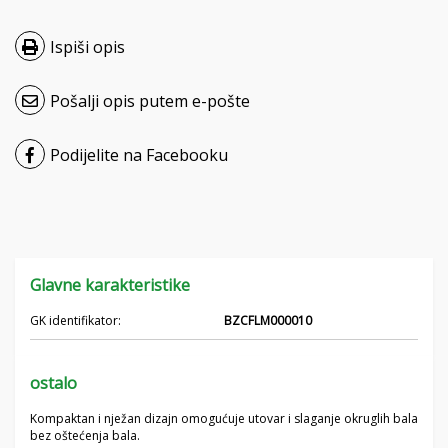
Čeština
Ispiši opis
Nederlands
Pošalji opis putem e-pošte
Français
Podijelite na Facebooku
Русский
српски
Українська
Glavne karakteristike
GK identifikator:
BZCFLM000010
ostalo
Kompaktan i nježan dizajn omogućuje utovar i slaganje okruglih bala
bez oštećenja bala.