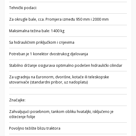
Tehnički podaci:
Za okrugle bale, cca. Promjera između 950 mm i 2000 mm
Maksimalna težina bale: 1400 kg
Sa hidrauličnim priključkom i crijevima
Potreban je 1 konektor dvostrukog djelovanja
Stabilno držanje osigurava optimalno podešen hidraulički cilindar
Za ugradnju na Euronorm, dvorišne, kotače ili teleskopske
utovarivače (standardni pribor, uz nadoplatu)
Značajke:
Zahvaljujući posebnom, tankom obliku hvataljki, isključeno je
oštećenje folije
Povoljno težište blizu traktora