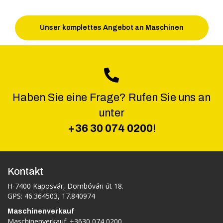
Unser komplettes Angebot an Maschinen
Haben Sie eine Frage? Rufen Sie uns an
unter
+36 30 074 0200
!
Kontakt
H-7400 Kaposvár, Dombóvári út 18.
GPS: 46.364503, 17.840974
Maschinenverkauf
Maschinenverkauf:
+3630 074 0200