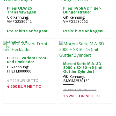
Fliegl ULW 25
Fliegl Profi V2 Tiger-
Transferwagen
Düngerstreuer
GK-Kennung:
GK-Kennung:
VMFG2580642
VMFG2580662
Preis: bitte anfragen!
Preis: bitte anfragen!
FLIEGL Variant Front-
und Hecklader
Moreni Serie M.A. 3D
GK-Kennung:
3000 + SX 30-45 (mit
FHLFLI000000
Güttler Zylinder)
GK-Kennung:
BMGM2530130
4 750 EUR NETTO
4 250 EUR NETTO
18 000 EUR NETTO
16 250 EUR NETTO