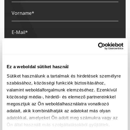
Ez a weboldal sütiket használ
Sütiket használunk a tartalmak és hirdetések személyre
szabásához, közösségi funkciók biztosításához,
valamint weboldalforgalmunk elemzéséhez. Ezenkívül
közösségi média-, hirdető- és elemező partnereinkkel
megosztjuk az Ön weboldalhasználatra vonatkozó
Ich abonniere den Newsletter
adatait, akik kombinálhatják az adatokat más olyan
adatokkal, amelyeket Ön adott meg számukra vagy az
Ich stimme der Verarbeitung meiner persönlichen
Ön által használt más szolgáltatásokból gyűjtöttek.
Daten zum Zweck der Zusendung von