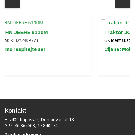
EERE 6110M
Traktor JOHN DEERE
DY2409773
GK identifikator: KFDY240
pitajte se!
Cijena: Molimo raspita
Kontakt
H-7400 Kaposvár, Dombóvári út 18.
GPS: 46.364503, 17.840974
Prodaja strojeva