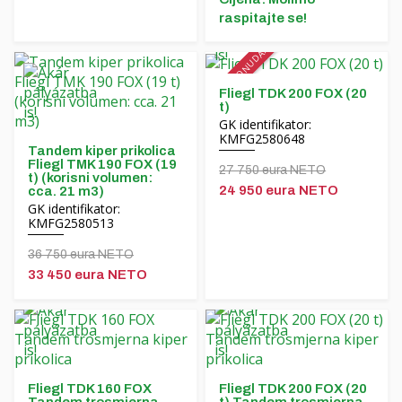
raspitajte se!
Čeština
POSEBNA PONUDA!
Nederlands
Fliegl TDK 200 FOX (20
Français
t)
GK identifikator:
KMFG2580648
Русский
Tandem kiper prikolica
Fliegl TMK 190 FOX (19
27 750 eura NETO
t) (korisni volumen:
српски
24 950 eura NETO
cca. 21 m3)
GK identifikator:
KMFG2580513
Українська
36 750 eura NETO
33 450 eura NETO
Fliegl TDK 160 FOX
Fliegl TDK 200 FOX (20