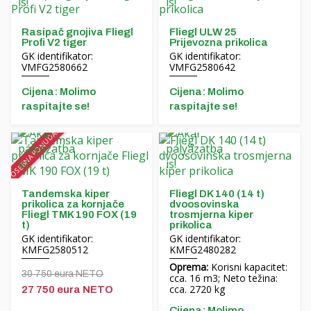
Financiranje
slame
Karijera
MORENI roto drljače
Rasipač gnojiva Fliegl
Fliegl ULW 25
Profi V2 tiger
Prijevozna prikolica
GK identifikator:
GK identifikator:
O nama
Alati Quivogne
VMFG2580662
VMFG2580642
Blog
LETÁK-LEKO strojevi za zemljane radove
Cijena: Molimo
Cijena: Molimo
raspitajte se!
raspitajte se!
Kontakt
KERTITOX prskalice
POSEBNA PONUDA!
Ostali pribor
Tandemska kiper
Fliegl DK 140 (14 t)
English
prikolica za kornjače
dvoosovinska
Fliegl TMK 190 FOX (19
trosmjerna kiper
t)
prikolica
Magyar
GK identifikator:
GK identifikator:
KMFG2580512
KMFG2480282
Deutsch
Oprema:
Korisni kapacitet:
30 750 eura NETO
cca. 16 m3; Neto težina:
cca. 2720 ​​kg
27 750 eura NETO
Română
Cijena: Molimo