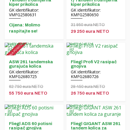
Tandem trosmjerna
t) Tandem trosmjerna
kiper prikolica
kiper prikolica
GK identifikator:
GK identifikator:
VMFG2580631
KMFG2580650
Cijena: Molimo
31 950 eura NETO
raspitajte se!
29 250 eura NETO
POSEBNA PONUDA!
ASW 261 tandemska
Fliegl Profi V2 rasipač
gurajuća kolica
gnojiva
GK identifikator:
GK identifikator:
KMFG2680725
KMFG2680726
62 750 eura NETO
29 450 eura NETO
55 750 eura NETO
26 750 eura NETO
Fliegl ADS 60 potisni
Fliegl GIGANT ASW 261
rasipač gnojiva
tandem kolica za