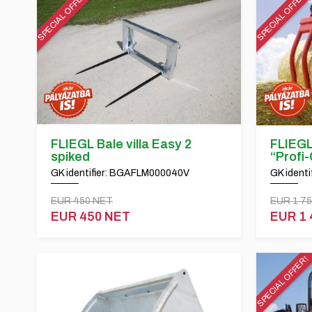
SPECIAL OFFER!
SPECIAL OFFER!
FLIEGL Bale villa Easy 2
FLIEGL
spiked
“Profi
GK identifier: BGAFLM000040V
GK ident
EUR 450 NET
EUR 1 7
EUR 450 NET
EUR 1 
SPECIAL OFFER!