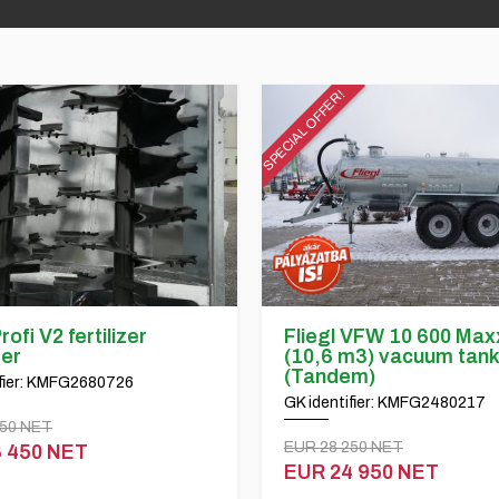
SPECIAL OFFER!
rofi V2 fertilizer
Fliegl VFW 10 600 Max
er
(10,6 m3) vacuum tank
(Tandem)
ifier: KMFG2680726
GK identifier: KMFG2480217
250 NET
EUR 28 250 NET
 450 NET
EUR 24 950 NET