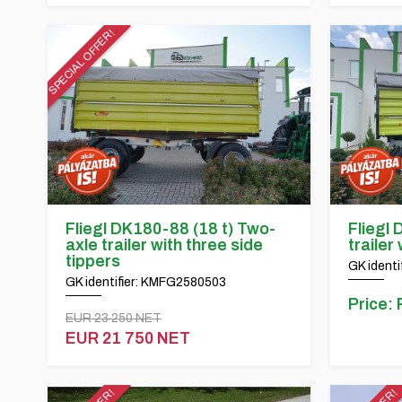
SPECIAL OFFER!
Fliegl DK180-88 (18 t) Two-
Fliegl 
axle trailer with three side
trailer
tippers
GK ident
GK identifier: KMFG2580503
Price: 
EUR 23 250 NET
EUR 21 750 NET