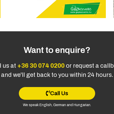
Want to enquire?
l us at
+36 30 074 0200
or request a call
and we'll get back to you within 24 hours.
Call Us
We speak English, German and Hungarian.