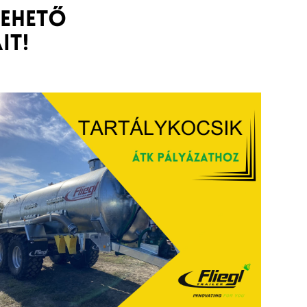
tehető
it!