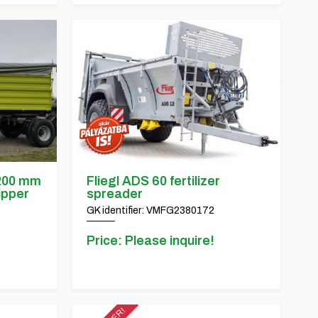
7200 mm
Fliegl ADS 60 fertilizer
ipper
spreader
GK identifier: VMFG2380172
Price: Please inquire!