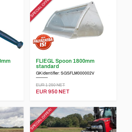
SPECIAL OFFER!
00mm
FLIEGL Spoon 1800mm
standard
GK identifier: SGSFLM000002V
EUR 1 250 NET
EUR 950 NET
SPECIAL OFFER!