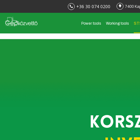
+36 30 074 0200
7400 Ka
Power tools
Working tools
ST
Korsz