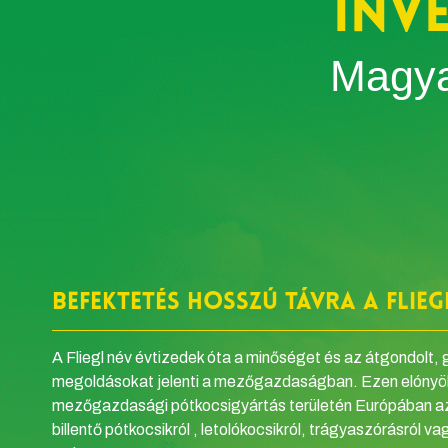
inv
Magya
Befektetés hosszú távra a Flieg
A Fliegl név évtizedek óta a minőséget és az átgondolt, 
megoldásokat jelenti a mezőgazdaságban. Ezen elónyök 
mezőgazdasági pótkocsigyártás területén Európában az
billentő pótkocsikról , letolókocsikról, trágyaszórásról v