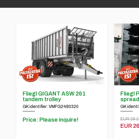
Fliegl GIGANT ASW 261
Fliegl P
tandem trolley
spread
GK identifier: VMFG2480320
GK ident
Price: Please inquire!
EUR 29 
EUR 26