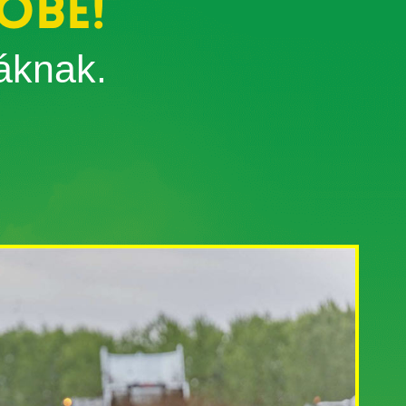
őbe!
áknak.