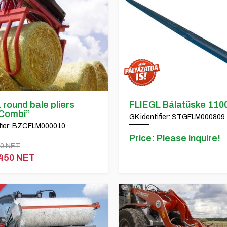
 round bale pliers
FLIEGL Bálatüske 11
-Combi”
GK identifier: STGFLM000809
ifier: BZCFLM000010
Price: Please inquire!
50 NET
450 NET