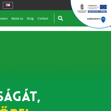
reers
About us
Blog
Contact
ságát,