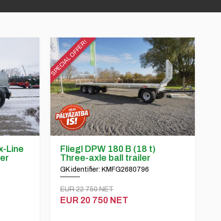
SPECIAL OFFER!
x-Line
Fliegl DPW 180 B (18 t)
er
Three-axle ball trailer
GK identifier: KMFG2680796
EUR 22 750 NET
EUR 20 750 NET