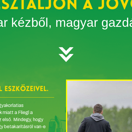
esztáljon a jöv
r kézből, magyar gazd
l eszközeivel.
gyakorlatias
miatt a Fliegl a
 első. Mindegy, hogy
agy betakarításról van-e