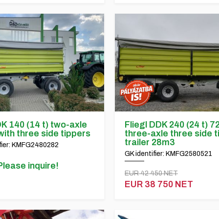
DK 140 (14 t) two-axle
Fliegl DDK 240 (24 t) 
 with three side tippers
three-axle three side t
trailer 28m3
ifier: KMFG2480282
GK identifier: KMFG2580521
Please inquire!
EUR 42 450 NET
EUR 38 750 NET