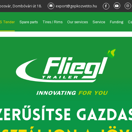
posvár, Dombóvári út 18.
export@gepkozvetito.hu
S Tender
Spare parts
Tires / Rims
Our services
Service
Funding
Ca
erűsítse gazda