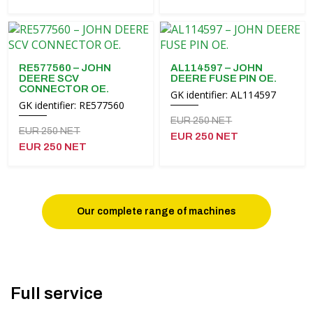
Čeština
Nederlands
RE577560 – JOHN
AL114597 – JOHN
DEERE SCV
DEERE FUSE PIN OE.
Français
CONNECTOR OE.
GK identifier: AL114597
GK identifier: RE577560
Русский
EUR 250 NET
EUR 250 NET
EUR 250 NET
српски
EUR 250 NET
Українська
Our complete range of machines
Full service