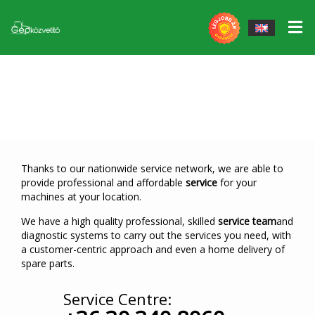
Power tools
▼
Service
Working tools
▼
John Deere gépek
STS Tender
Massey Ferguson work tools
Massey Ferguson gépek
Spare parts
QUICKE Forehead louvers, accessories
Egyéb erőgépek
Thanks to our nationwide service network, we are able to
provide professional and affordable
service
for your
Tires / Rims
Fliegl wagons
machines at your location.
Guaranteed Buyback Program
Fliegl Agrocenter accessories
We have a high quality professional, skilled
service team
and
diagnostic systems to carry out the services you need, with
a customer-centric approach and even a home delivery of
Our services
GÜTTLER soil machinery
spare parts.
Service
MÜTHING mulchers and crushers
Service Centre: