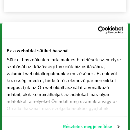
Kérdése van?
Ez a weboldal sütiket használ
Contact us!
Sütiket használunk a tartalmak és hirdetések személyre
szabásához, közösségi funkciók biztosításához,
valamint weboldalforgalmunk elemzéséhez. Ezenkívül
Please send us a message by filling in the form below or
közösségi média-, hirdető- és elemező partnereinkkel
contact
us at
megosztjuk az Ön weboldalhasználatra vonatkozó
adatait, akik kombinálhatják az adatokat más olyan
We will contact you as soon as possible after receiving the
adatokkal, amelyeket Ön adott meg számukra vagy az
relevant information.
Ön által használt más szolgáltatásokból gyűjtöttek.
Részletek megjelenítése