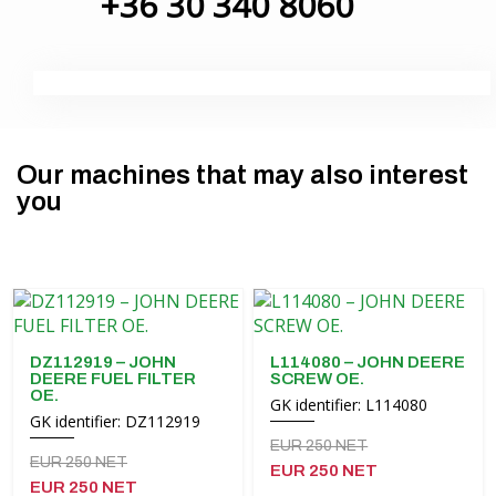
+36 30 340 8060
Funding
MORENI rotating beams
Careers
Quivogne work tools
About us
LETÁK-LEKO soil machinery
Blog
KERTITOX sprayers
Our machines that may also interest
Contact
Other accessories
you
Magyar
DZ112919 – JOHN
L114080 – JOHN DEERE
Deutsch
DEERE FUEL FILTER
SCREW OE.
OE.
GK identifier: L114080
Română
GK identifier: DZ112919
EUR 250 NET
EUR 250 NET
Hrvatski
EUR 250 NET
EUR 250 NET