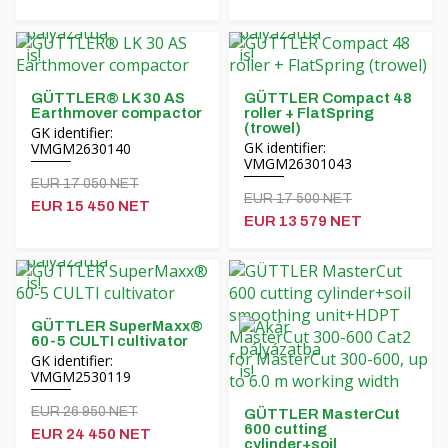
Čeština
Nederlands
GÜTTLER® LK 30 AS
GÜTTLER Compact 48
Earthmover compactor
roller + FlatSpring
Français
(trowel)
GK identifier:
GK identifier:
VMGM2630140
Русский
VMGM26301043
EUR 17 050 NET
EUR 17 500 NET
EUR 15 450 NET
српски
EUR 13 579 NET
Українська
GÜTTLER SuperMaxx®
60-5 CULTI cultivator
GK identifier:
VMGM2530119
EUR 26 950 NET
GÜTTLER MasterCut
600 cutting
EUR 24 450 NET
cylinder+soil