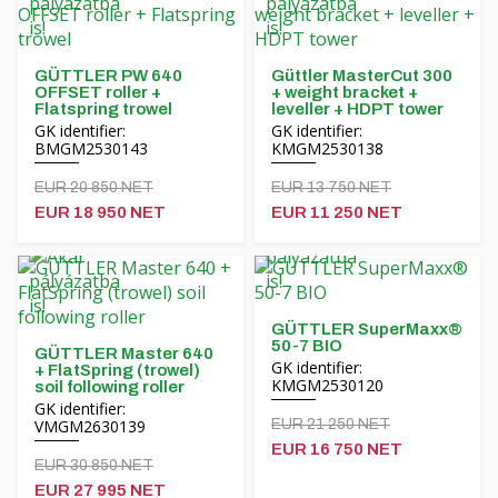
Funding
MORENI rotating beams
Careers
Quivogne work tools
GÜTTLER PW 640
Güttler MasterCut 300
About us
OFFSET roller +
+ weight bracket +
LETÁK-LEKO soil machinery
Flatspring trowel
leveller + HDPT tower
GK identifier:
GK identifier:
Blog
KERTITOX sprayers
BMGM2530143
KMGM2530138
EUR 20 850 NET
Contact
EUR 13 750 NET
Other accessories
EUR 18 950 NET
EUR 11 250 NET
Magyar
GÜTTLER SuperMaxx®
50-7 BIO
GÜTTLER Master 640
Deutsch
GK identifier:
+ FlatSpring (trowel)
KMGM2530120
soil following roller
GK identifier:
Română
VMGM2630139
EUR 21 250 NET
EUR 16 750 NET
EUR 30 850 NET
Hrvatski
EUR 27 995 NET