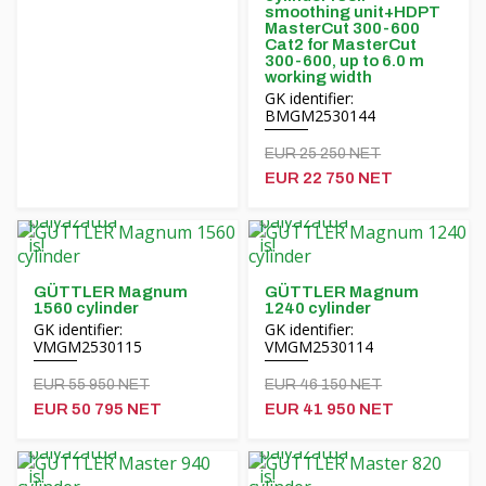
smoothing unit+HDPT
MasterCut 300-600
Cat2 for MasterCut
300-600, up to 6.0 m
working width
GK identifier:
BMGM2530144
EUR 25 250 NET
EUR 22 750 NET
GÜTTLER Magnum
GÜTTLER Magnum
1560 cylinder
1240 cylinder
GK identifier:
GK identifier:
VMGM2530115
VMGM2530114
EUR 55 950 NET
EUR 46 150 NET
EUR 50 795 NET
EUR 41 950 NET