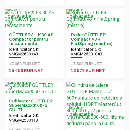
Čeština
Nederlands
Français
GÜTTLER® LK 30 AS
Roller GÜTTLER
Compactor pentru
Compact 48 +
terasamente
FlatSpring (mistrie)
Русский
Identificator GK:
Identificator GK:
VMGM2630140
VMGM26301043
српски
17 050 EUR NET
17 500 EUR NET
15 450 EUR NET
13 579 EUR NET
Українська
Cultivator GÜTTLER
SuperMaxx® 60-5
CULTI
Identificator GK:
VMGM2530119