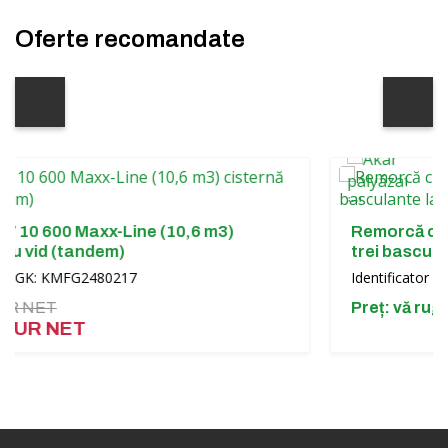
Oferte recomandate
Maxx-Line (10,6 m3)
Remorcă cu două axe F
andem)
trei basculante latera
FG2480217
Identificator GK: KMFG248
Preț: vă rugăm să între
T