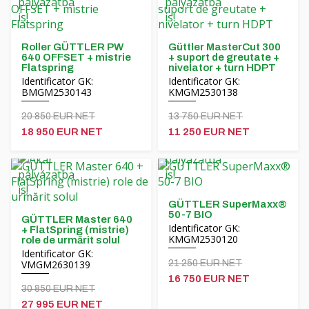
Finanțare
Grinzi rotative MORENI
Cariere
Instrumente de lucru Quivogne
Roller GÜTTLER PW
Güttler MasterCut 300
Despre noi
640 OFFSET + mistrie
+ suport de greutate +
Mașini de sol LETÁK-LEKO
Flatspring
nivelator + turn HDPT
Identificator GK:
Identificator GK:
Blog
Pulverizatoare KERTITOX
BMGM2530143
KMGM2530138
20 850 EUR NET
Persoană de contact
13 750 EUR NET
Alte accesorii
18 950 EUR NET
11 250 EUR NET
English
GÜTTLER SuperMaxx®
50-7 BIO
GÜTTLER Master 640
Magyar
Identificator GK:
+ FlatSpring (mistrie)
KMGM2530120
role de urmărit solul
Identificator GK:
Deutsch
VMGM2630139
21 250 EUR NET
16 750 EUR NET
30 850 EUR NET
Hrvatski
27 995 EUR NET