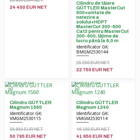
26 950 EUR NET
Cilindru de tăiere
24 450 EUR NET
GÜTTLER MasterCut
600+unitate de
netezire a
solului+HDPT
MasterCut 300-600
Cat2 pentru MasterCut
300-600, lățime de
lucru până la 6,0 m
Identificator GK:
BMGM2530144
25 250 EUR NET
22 750 EUR NET
Cilindru GÜTTLER
Cilindru GÜTTLER
Magnum 1560
Magnum 1240
Identificator GK:
Identificator GK:
VMGM2530115
VMGM2530114
55 950 EUR NET
46 150 EUR NET
50 795 EUR NET
41 950 EUR NET