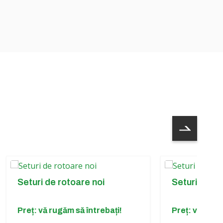
ri de rotoare noi
Seturi noi de roți Twi
: vă rugăm să întrebați!
Preț: vă rugăm să între