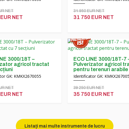
EUR NET
34 950 EUR NET
 EUR NET
31 750 EUR NET
NE 3000/18T –
ECO LINE 3000/18T-7 
zator agricol tractat
Pulverizator agricol tr
cțiuni
pentru terenuri arabile
cator GK: KMKX2670055
Identificator GK: KMKX26700
EUR NET
39 250 EUR NET
 EUR NET
35 750 EUR NET
Listați mai multe instrumente de lucru