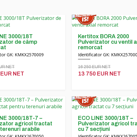
NE 3000/18T
Kertitox BORA 2000
izator de câmp
Pulverizator cu ventil a
at
remorcat
cator GK: KMKX2570009
Identificator GK: KMKX25700
EUR NET
16 250 EUR NET
 EUR NET
13 750 EUR NET
NE 3000/18T-7 –
ECO LINE 3000/18T –
zator agricol tractat
Pulverizator agricol tr
terenuri arabile
cu 7 secțiuni
cator GK: KMKX2670050
Identificator GK: KMKX26700