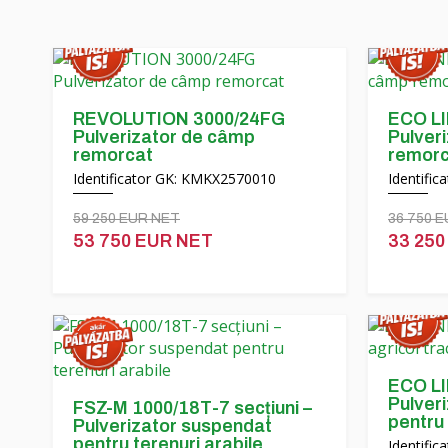
REVOLUTION 3000/24FG
ECO LI
Pulverizator de câmp
Pulver
remorcat
remorc
Identificator GK: KMKX2570010
Identifi
59 250 EUR NET
36 750 
53 750 EUR NET
33 250
ECO LI
Pulveri
FSZ-M 1000/18T-7 secțiuni –
pentru 
Pulverizator suspendat
pentru terenuri arabile
Identifi