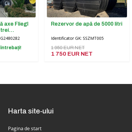
egl
Rezervor de apă de 5000 litri
Identificator GK: SSZMT005
!
1 950 EUR NET
1 750 EUR NET
Harta site-ului
Pagina de start