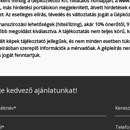
ként mindig a Gépközvetítő Kft. hivatalos honlapján, a www
, más hirdetési portálokon megjelenített, átvett hirdetések e
t. Az esetleges elírás, tévedés és változtatás jogát a Gépközv
nanszírozási lehetőségek (hitel/lízing), akár 10% önerőtől, 
bb megoldást kiválasztva. A tájékoztatás nem teljes körű, 
ált képek tájékoztató jellegűek, és nem minden esetben tükrö
eírásban szereplő információk a mérvadóak. A gépleírás nem 
s jogát fenntartjuk.
je kedvező ajánlatunkat!