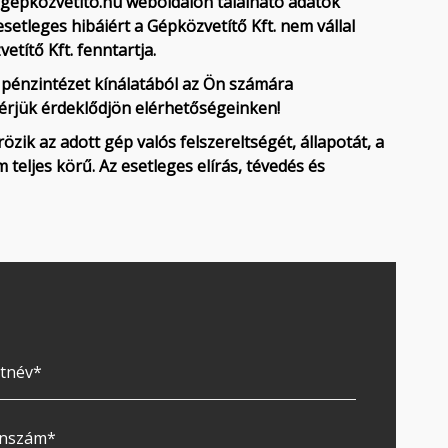
.gepkozvetito.hu weboldalon található adatok
setleges hibáiért a Gépközvetítő Kft. nem vállal
etítő Kft. fenntartja.
9 pénzintézet kínálatából az Ön számára
kérjük érdeklődjön elérhetőségeinken!
zik az adott gép valós felszereltségét, állapotát, a
teljes körű. Az esetleges elírás, tévedés és