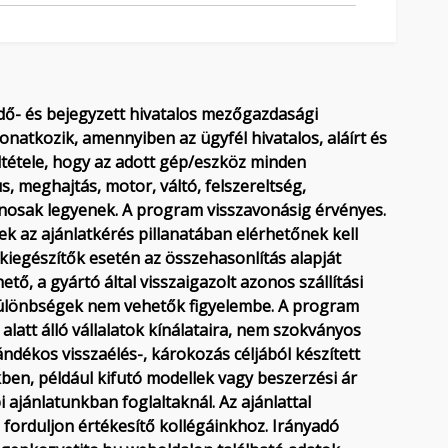
 és bejegyzett hivatalos mezőgazdasági
atkozik, amennyiben az ügyfél hivatalos, aláírt és
eltétele, hogy az adott gép/eszköz minden
s, meghajtás, motor, váltó, felszereltség,
azonosak legyenek. A program visszavonásig érvényes.
k az ajánlatkérés pillanatában elérhetőnek kell
kiegészítők esetén az összehasonlítás alapját
ő, a gyártó által visszaigazolt azonos szállítási
rkülönbségek nem vehetők figyelembe. A program
alatt álló vállalatok kínálataira, nem szokványos
ándékos visszaélés-, károkozás céljából készített
kben, például kifutó modellek vagy beszerzési ár
 ajánlatunkban foglaltaknál. Az ajánlattal
 forduljon értékesítő kollégáinkhoz. Irányadó