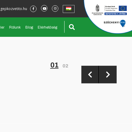
gepkozvetito.hu
ier
Rólunk
Blog
Elérhetőség
01
02