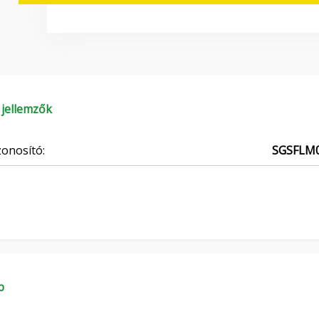
 jellemzők
onosító:
SGSFLM
b