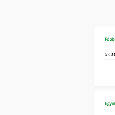
Főbb
GK az
Egyé