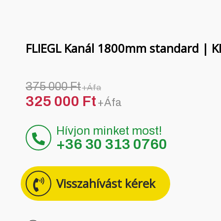
FLIEGL Kanál 1800mm standard | 
375 000 Ft
+Áfa
325 000 Ft
+Áfa
Hívjon minket most!
+36 30 313 0760
Visszahívást kérek