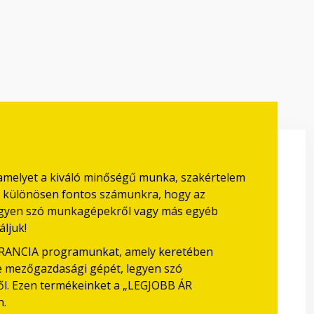
 amelyet a kiváló minőségű munka, szakértelem
rt különösen fontos számunkra, hogy az
legyen szó munkagépekről vagy más egyéb
áljuk!
ARANCIA programunkat, amely keretében
be mezőgazdasági gépét, legyen szó
l. Ezen termékeinket a „LEGJOBB ÁR
n.