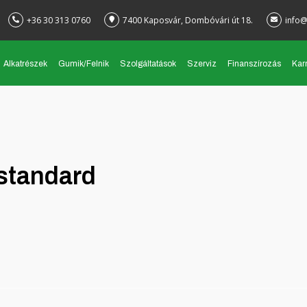
+36 30 313 0760
7400 Kaposvár, Dombóvári út 18.
info@
Alkatrészek
Gumik/Felnik
Szolgáltatások
Szerviz
Finanszírozás
Karr
standard