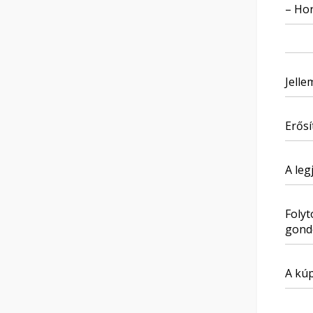
– Ho
Jelle
Erősí
A leg
Folyt
gond
A kú