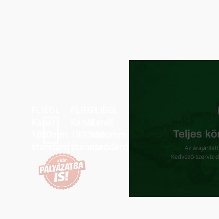
KIEMELT AKCIÓ!
FLIEGL
FLIEGL
FLIEGL
Kanál
Kanál
Kanál
1800mm
1800mm
1800mm
standard
standard
standard