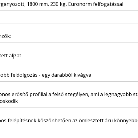
rganyozott, 1800 mm, 230 kg, Euronorm felfogatással
mzők:
tett aljzat
jobb feldolgozás - egy darabból kivágva
onos erősítő profillal a felső szegélyen, ami a legnagyobb st
oskodik
pos felépítésnek köszönhetően az ömlesztett áru könnyebb