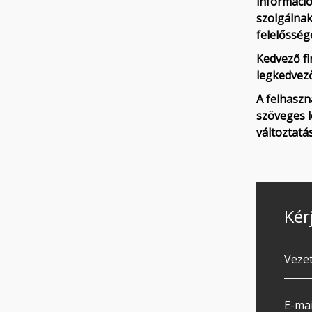
információ
szolgálnak
felelőssége
Kedvező fi
legkedvező
A felhaszn
szöveges l
változtatá
Kér