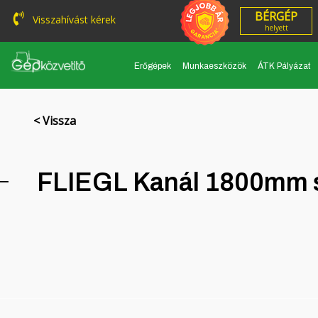
BÉRGÉP
Visszahívást kérek
helyett
Erőgépek
Munkaeszközök
ÁTK Pályázat
< Vissza
FLIEGL Kanál 1800mm 