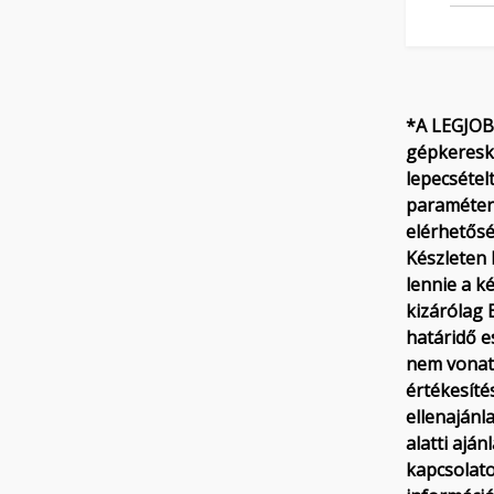
*A LEGJOB
gépkereske
lepecsétel
paraméteré
elérhetősé
Készleten 
lennie a k
kizárólag 
határidő e
nem vonatk
értékesíté
ellenajánl
alatti ajá
kapcsolato