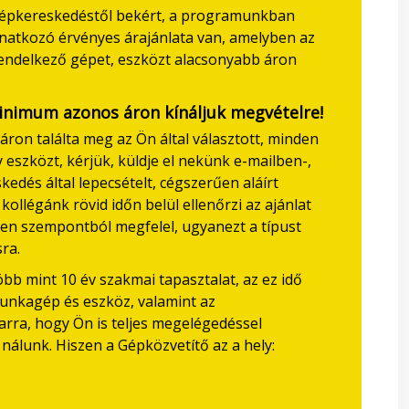
épkereskedéstől bekért, a programunkban
natkozó érvényes árajánlata van, amelyben az
rendelkező gépet, eszközt alacsonyabb áron
minimum azonos áron kínáljuk megvételre!
n találta meg az Ön által választott, minden
zközt, kérjük, küldje el nekünk e-mailben-,
dés által lepecsételt, cégszerűen aláírt
 kollégánk rövid időn belül ellenőrzi az ajánlat
inden szempontból megfelel, ugyanezt a típust
ra.
b mint 10 év szakmai tapasztalat, az ez idő
munkagép és eszköz, valamint az
arra, hogy Ön is teljes megelégedéssel
álunk. Hiszen a Gépközvetítő az a hely: