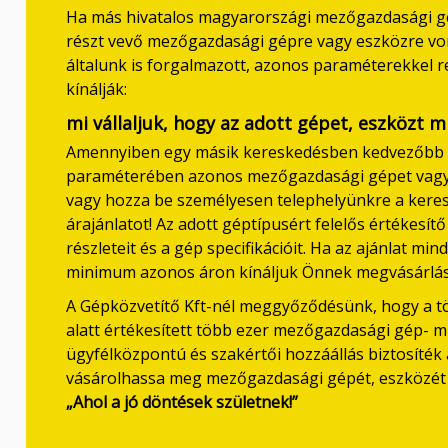
Ha más hivatalos magyarországi mezőgazdasági g
részt vevő mezőgazdasági gépre vagy eszközre vo
általunk is forgalmazott, azonos paraméterekkel 
kínálják:
mi vállaljuk, hogy az adott gépet, eszközt 
Amennyiben egy másik kereskedésben kedvezőbb áro
paraméterében azonos mezőgazdasági gépet vagy es
vagy hozza be személyesen telephelyünkre a kereske
árajánlatot! Az adott géptípusért felelős értékesítő
részleteit és a gép specifikációit. Ha az ajánlat m
minimum azonos áron kínáljuk Önnek megvásárlás
A Gépközvetítő Kft-nél meggyőződésünk, hogy a töb
alatt értékesített több ezer mezőgazdasági gép- 
ügyfélközpontú és szakértői hozzáállás biztosíték 
vásárolhassa meg mezőgazdasági gépét, eszközét n
„Ahol a jó döntések születnek!”