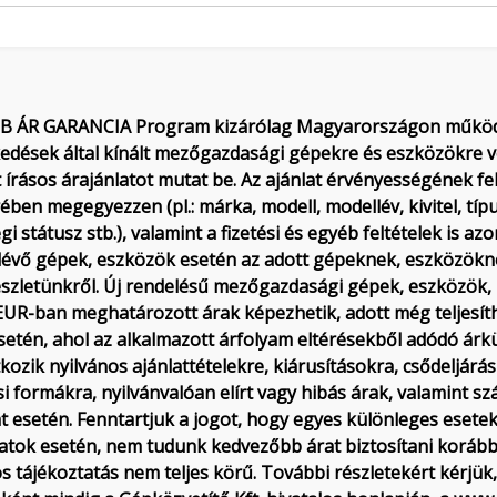
B ÁR GARANCIA Program kizárólag Magyarországon működő-
dések által kínált mezőgazdasági gépekre és eszközökre von
t írásos árajánlatot mutat be. Az ajánlat érvényességének f
ben megegyezzen (pl.: márka, modell, modellév, kivitel, típu
gi státusz stb.), valamint a fizetési és egyéb feltételek is 
lévő gépek, eszközök esetén az adott gépeknek, eszközökne
észletünkről. Új rendelésű mezőgazdasági gépek, eszközök, 
EUR-ban meghatározott árak képezhetik, adott még teljesíthet
setén, ahol az alkalmazott árfolyam eltérésekből adódó á
ozik nyilvános ajánlattételekre, kiárusításokra, csődeljárás 
si formákra, nyilvánvalóan elírt vagy hibás árak, valamint sz
at esetén. Fenntartjuk a jogot, hogy egyes különleges esete
nlatok esetén, nem tudunk kedvezőbb árat biztosítani korábbi
s tájékoztatás nem teljes körű. További részletekért kérjük,