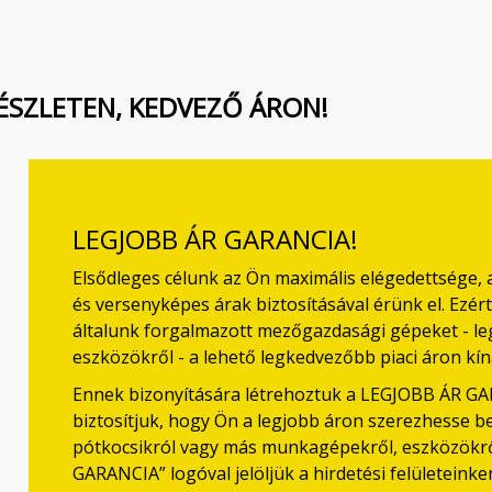
KÉSZLETEN, KEDVEZŐ ÁRON!
LEGJOBB ÁR GARANCIA!
Elsődleges célunk az Ön maximális elégedettsége,
és versenyképes árak biztosításával érünk el. Ezé
általunk forgalmazott mezőgazdasági gépeket - 
eszközökről - a lehető legkedvezőbb piaci áron kín
Ennek bizonyítására létrehoztuk a LEGJOBB ÁR G
biztosítjuk, hogy Ön a legjobb áron szerezhesse 
pótkocsikról vagy más munkagépekről, eszközökrő
GARANCIA” logóval jelöljük a hirdetési felületeinke