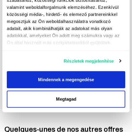
valamint weboldalforgalmunk elemzéséhez. Ezenkívül
közösségi média-, hirdető- és elemező partnereinkkel
Je m'inscris à la newsletter
megosztjuk az Ön weboldalhasználatra vonatkozó
Je consens au traitement de mes données
adatait, akik kombinálhatják az adatokat más olyan
personnelles dans le but d'envoyer des messages
adatokkal, amelyeket Ön adott meg számukra vagy az
de marketing direct. Vous trouverez les coordonnées
Ön által használt más szolgáltatásokból gyűjtöttek.
du responsable du traitement des données
ici.
Részletek megjelenítése
Mindennek a megengedése
Megtagad
Quelques-unes de nos autres offres