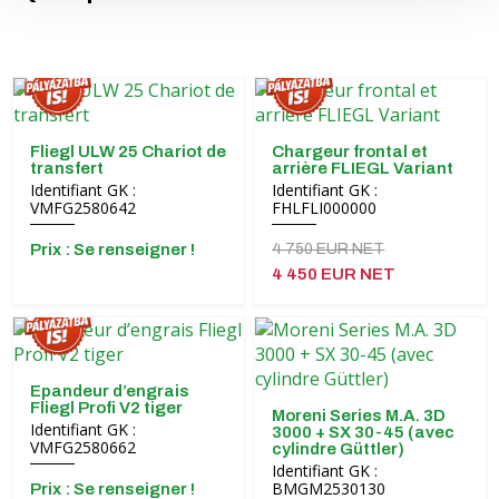
Fliegl ULW 25 Chariot de
Chargeur frontal et
transfert
arrière FLIEGL Variant
Identifiant GK :
Identifiant GK :
VMFG2580642
FHLFLI000000
Prix ​​: Se renseigner !
4 750 EUR NET
4 450 EUR NET
Epandeur d’engrais
Fliegl Profi V2 tiger
Moreni Series M.A. 3D
Identifiant GK :
3000 + SX 30-45 (avec
VMFG2580662
cylindre Güttler)
Identifiant GK :
BMGM2530130
Prix ​​: Se renseigner !