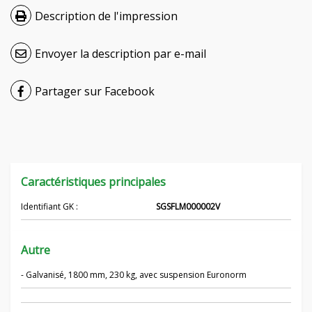
Description de l'impression
Hrvatski
Čeština
Envoyer la description par e-mail
Nederlands
Partager sur Facebook
Русский
српски
Українська
Caractéristiques principales
Identifiant GK :
SGSFLM000002V
Autre
- Galvanisé, 1800 mm, 230 kg, avec suspension Euronorm