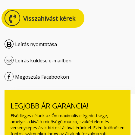
Čeština
Visszahívást kérek
Nederlands
Français
Leírás nyomtatása
Русский
Leírás küldése e-mailben
српски
Megosztás Facebookon
Українська
LEGJOBB ÁR GARANCIA!
Elsődleges célunk az Ön maximális elégedettsége,
amelyet a kiváló minőségű munka, szakértelem és
versenyképes árak biztosításával érünk el. Ezért különösen
fontos számunkra, hogy az általunk forgalmazott