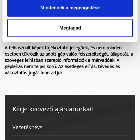
megléte esetén a piacon elérhető kedvező Széchenyi lízing
MAX+ konstrukció fix 3%-os forint alapú lízingjét ajánljuk, ahol a
Mindennek a megengedése
törvényi feltételek teljesülése esetén a lízingdíj kamatának akár
100%-ával csökkenthető a befizetendő társasági adó, így végül
akár 0,-%-ra is mérsékelhető a felvett lízing kamata! A
Megtagad
tájékoztatás nem teljes körű, a részletekért kérjük érdeklődjön
elérhetőségeinken!
A felhasznált képek tájékoztató jellegűek, és nem minden
esetben tükrözik az adott gép valós felszereltségét, állapotát, a
szöveges leírásban szereplő információk a mérvadóak. A
gépleírás nem teljes körű. Az esetleges elírás, tévedés és
változtatás jogát fenntartjuk.
Kérje kedvező ajánlatunkat!