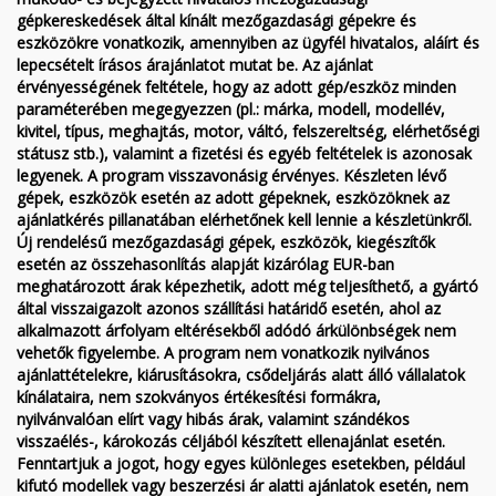
gépkereskedések által kínált mezőgazdasági gépekre és
eszközökre vonatkozik, amennyiben az ügyfél hivatalos, aláírt és
lepecsételt írásos árajánlatot mutat be. Az ajánlat
érvényességének feltétele, hogy az adott gép/eszköz minden
paraméterében megegyezzen (pl.: márka, modell, modellév,
kivitel, típus, meghajtás, motor, váltó, felszereltség, elérhetőségi
státusz stb.), valamint a fizetési és egyéb feltételek is azonosak
legyenek. A program visszavonásig érvényes. Készleten lévő
gépek, eszközök esetén az adott gépeknek, eszközöknek az
ajánlatkérés pillanatában elérhetőnek kell lennie a készletünkről.
Új rendelésű mezőgazdasági gépek, eszközök, kiegészítők
esetén az összehasonlítás alapját kizárólag EUR-ban
meghatározott árak képezhetik, adott még teljesíthető, a gyártó
által visszaigazolt azonos szállítási határidő esetén, ahol az
alkalmazott árfolyam eltérésekből adódó árkülönbségek nem
vehetők figyelembe. A program nem vonatkozik nyilvános
ajánlattételekre, kiárusításokra, csődeljárás alatt álló vállalatok
kínálataira, nem szokványos értékesítési formákra,
nyilvánvalóan elírt vagy hibás árak, valamint szándékos
visszaélés-, károkozás céljából készített ellenajánlat esetén.
Fenntartjuk a jogot, hogy egyes különleges esetekben, például
kifutó modellek vagy beszerzési ár alatti ajánlatok esetén, nem