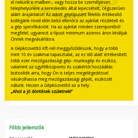
el nekünk e-mailben-, vagy hozza be személyesen
telephelyünkre a kereskedés által lepecsételt, cégszerűen
aláírt árajánlatot! Az adott géptípusért felelős értékesítő
kollégánk rövid időn belül ellenőrzi az ajánlat részleteit és
a gép specifikációit. Ha az ajánlat minden szempontból
megfelel, ugyanezt a típust minimum azonos áron kínáljuk
Önnek megvásárlásra.
A Gépközvetítő Kft-nél meggyőződésünk, hogy a több
mint 10 év szakmai tapasztalat, az ez idő alatt értékesített
több ezer mezőgazdasági gép- munkagép és eszköz,
valamint az ügyfélközpontú és szakértői hozzáállás
biztosíték arra, hogy Ön is teljes megelégedéssel
vásárolhassa meg mezőgazdasági gépét, eszközét
nálunk. Hiszen a Gépközvetítő az a hely:
„Ahol a jó döntések születnek!”
Főbb jellemzők