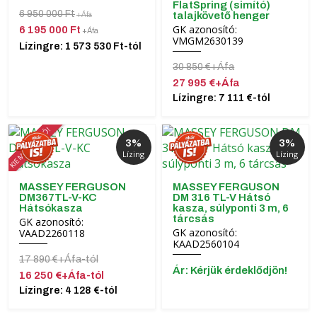
FlatSpring (simító)
6 950 000 Ft
talajkövető henger
+Áfa
GK azonosító:
6 195 000 Ft
+Áfa
VMGM2630139
Lízingre: 1 573 530 Ft-tól
30 850 €+Áfa
27 995 €+Áfa
Lízingre: 7 111 €-tól
KIEMELT AKCIÓ!
3%
3%
Lízing
Lízing
MASSEY FERGUSON
MASSEY FERGUSON
DM367TL-V-KC
DM 316 TL-V Hátsó
Hátsókasza
kasza, súlyponti 3 m, 6
tárcsás
GK azonosító:
GK azonosító:
VAAD2260118
KAAD2560104
17 890 €+Áfa-tól
Ár: Kérjük érdeklődjön!
16 250 €+Áfa-tól
Lízingre: 4 128 €-tól