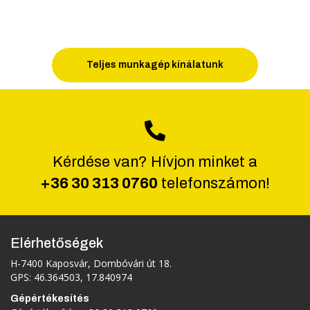
Teljes munkagép kínálatunk
Kérdése van? Hívjon minket a
+36 30 313 0760
telefonszámon!
Elérhetőségek
H-7400 Kaposvár, Dombóvári út 18.
GPS: 46.364503, 17.840974
Gépértékesítés