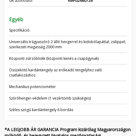
GK azonosító:
KMFG2680726
Egyéb
Specifikáció:
Univerzális trágyaszóró 2 álló hengerrel és kidobólapáttal, zsilippel,
szerkezeti magasság 2000 mm
Központi zsírzóblokk (központi kenés a csapágynak)
Összekötő kardántengely az erőleadó tengelyhez való
csatlakozáshoz
Mechanikus potenciométer
Szóróhenger-védelem (1 vezértömb szükséges)
Széles szögű kardántengely 6 bordás
*A LEGJOBB ÁR GARANCIA Program kizárólag Magyarországon
működő- és bejegyzett hivatalos mezőgazdasági