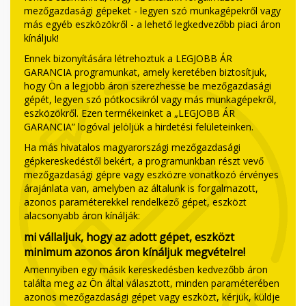
mezőgazdasági gépeket - legyen szó munkagépekről vagy
más egyéb eszközökről - a lehető legkedvezőbb piaci áron
kínáljuk!
Ennek bizonyítására létrehoztuk a LEGJOBB ÁR
GARANCIA programunkat, amely keretében biztosítjuk,
hogy Ön a legjobb áron szerezhesse be mezőgazdasági
gépét, legyen szó pótkocsikról vagy más munkagépekről,
eszközökről. Ezen termékeinket a „LEGJOBB ÁR
GARANCIA” logóval jelöljük a hirdetési felületeinken.
Ha más hivatalos magyarországi mezőgazdasági
gépkereskedéstől bekért, a programunkban részt vevő
mezőgazdasági gépre vagy eszközre vonatkozó érvényes
árajánlata van, amelyben az általunk is forgalmazott,
azonos paraméterekkel rendelkező gépet, eszközt
alacsonyabb áron kínálják:
mi vállaljuk, hogy az adott gépet, eszközt
minimum azonos áron kínáljuk megvételre!
Amennyiben egy másik kereskedésben kedvezőbb áron
találta meg az Ön által választott, minden paraméterében
azonos mezőgazdasági gépet vagy eszközt, kérjük, küldje