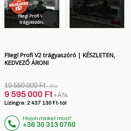
Finanszírozás
MORENI forgóboronák
Karrier
QUIVOGNE talajmunkagépek
Fliegl Profi V2
trágyaszóró
Rólunk
LETÁK-LEKO talajmunkagépek
Blog
KERTITOX permetezők
Elérhetőség
Egyéb kiegészítők
Fliegl Profi V2 trágyaszóró | KÉSZLETEN,
KEDVEZŐ ÁRON!
English
10 550 000 Ft
+Áfa
9 595 000 Ft
+Áfa
Deutsch
Lízingre: 2 437 130 Ft-tól
Română
Hívjon minket most!
+36 30 313 0760
Hrvatski