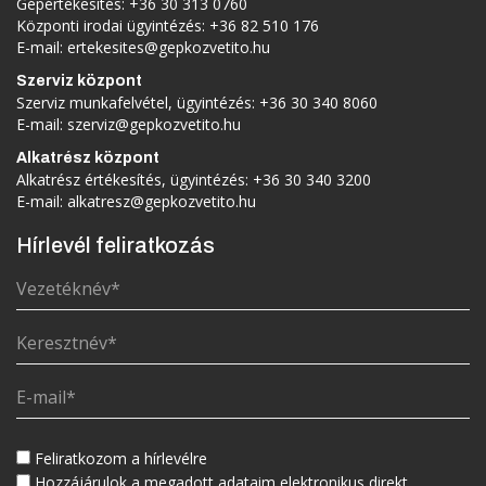
Gépértékesítés:
+36 30 313 0760
Központi irodai ügyintézés:
+36 82 510 176
E-mail:
ertekesites@gepkozvetito.hu
Szerviz központ
Szerviz munkafelvétel, ügyintézés:
+36 30 340 8060
E-mail:
szerviz@gepkozvetito.hu
Alkatrész központ
Alkatrész értékesítés, ügyintézés:
+36 30 340 3200
E-mail:
alkatresz@gepkozvetito.hu
Hírlevél feliratkozás
Feliratkozom a hírlevélre
Hozzájárulok a megadott adataim elektronikus direkt