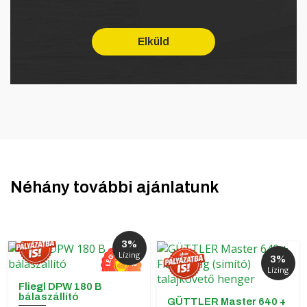
Néhány további ajánlatunk
3%
Lízing
3%
Lízing
Fliegl DPW 180 B
bálaszállító
GÜTTLER Master 640 +