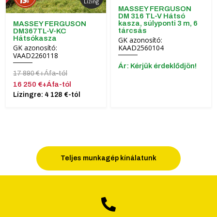
Lízing
MASSEY FERGUSON
DM 316 TL-V Hátsó
kasza, súlyponti 3 m, 6
MASSEY FERGUSON
tárcsás
DM367TL-V-KC
Hátsókasza
GK azonosító:
KAAD2560104
GK azonosító:
VAAD2260118
Ár: Kérjük érdeklődjön!
17 890 €+Áfa-tól
16 250 €+Áfa-tól
Lízingre: 4 128 €-tól
Teljes munkagép kínálatunk