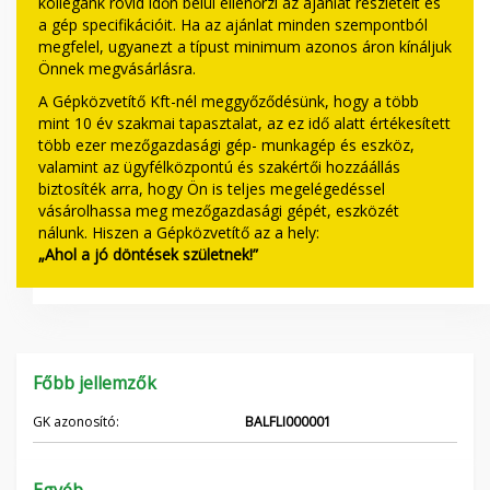
kollégánk rövid időn belül ellenőrzi az ajánlat részleteit és
a gép specifikációit. Ha az ajánlat minden szempontból
megfelel, ugyanezt a típust minimum azonos áron kínáljuk
Önnek megvásárlásra.
A Gépközvetítő Kft-nél meggyőződésünk, hogy a több
mint 10 év szakmai tapasztalat, az ez idő alatt értékesített
több ezer mezőgazdasági gép- munkagép és eszköz,
valamint az ügyfélközpontú és szakértői hozzáállás
biztosíték arra, hogy Ön is teljes megelégedéssel
vásárolhassa meg mezőgazdasági gépét, eszközét
nálunk. Hiszen a Gépközvetítő az a hely:
„Ahol a jó döntések születnek!”
Főbb jellemzők
GK azonosító:
BALFLI000001