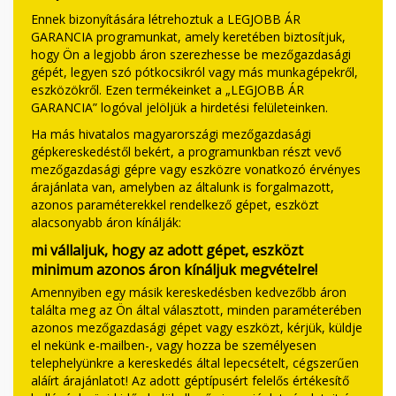
Ennek bizonyítására létrehoztuk a LEGJOBB ÁR
GARANCIA programunkat, amely keretében biztosítjuk,
hogy Ön a legjobb áron szerezhesse be mezőgazdasági
gépét, legyen szó pótkocsikról vagy más munkagépekről,
eszközökről. Ezen termékeinket a „LEGJOBB ÁR
GARANCIA” logóval jelöljük a hirdetési felületeinken.
Ha más hivatalos magyarországi mezőgazdasági
gépkereskedéstől bekért, a programunkban részt vevő
mezőgazdasági gépre vagy eszközre vonatkozó érvényes
árajánlata van, amelyben az általunk is forgalmazott,
azonos paraméterekkel rendelkező gépet, eszközt
alacsonyabb áron kínálják:
mi vállaljuk, hogy az adott gépet, eszközt
minimum azonos áron kínáljuk megvételre!
Amennyiben egy másik kereskedésben kedvezőbb áron
találta meg az Ön által választott, minden paraméterében
azonos mezőgazdasági gépet vagy eszközt, kérjük, küldje
el nekünk e-mailben-, vagy hozza be személyesen
telephelyünkre a kereskedés által lepecsételt, cégszerűen
aláírt árajánlatot! Az adott géptípusért felelős értékesítő