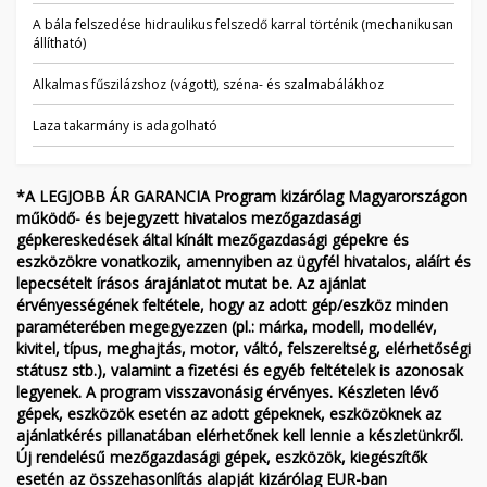
A bála felszedése hidraulikus felszedő karral történik (mechanikusan
állítható)
Alkalmas fűszilázshoz (vágott), széna- és szalmabálákhoz
Laza takarmány is adagolható
*A LEGJOBB ÁR GARANCIA Program kizárólag Magyarországon
működő- és bejegyzett hivatalos mezőgazdasági
gépkereskedések által kínált mezőgazdasági gépekre és
eszközökre vonatkozik, amennyiben az ügyfél hivatalos, aláírt és
lepecsételt írásos árajánlatot mutat be. Az ajánlat
érvényességének feltétele, hogy az adott gép/eszköz minden
paraméterében megegyezzen (pl.: márka, modell, modellév,
kivitel, típus, meghajtás, motor, váltó, felszereltség, elérhetőségi
státusz stb.), valamint a fizetési és egyéb feltételek is azonosak
legyenek. A program visszavonásig érvényes. Készleten lévő
gépek, eszközök esetén az adott gépeknek, eszközöknek az
ajánlatkérés pillanatában elérhetőnek kell lennie a készletünkről.
Új rendelésű mezőgazdasági gépek, eszközök, kiegészítők
esetén az összehasonlítás alapját kizárólag EUR-ban