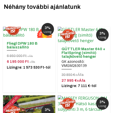
Néhány további ajánlatunk
3%
Lízing
3%
Lízing
Fliegl DPW 180 B
bálaszállító
GÜTTLER Master 640 +
FlatSpring (simító)
6 950 000 Ft
talajkövető henger
+Áfa
GK azonosító:
6 195 000 Ft
+Áfa
VMGM2630139
Lízingre: 1 573 530 Ft-tól
30 850 €+Áfa
27 995 €+Áfa
Lízingre: 7 111 €-tól
KIEMELT AKCIÓ!
3%
Lízing
3%