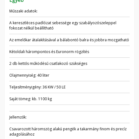
Egyéb
Műszaki adatok:
A keresztléces padlózat sebessége egy szabályozószeleppel
fokozat nélkül beállítható
Az emelőkar átalakításával a bálabontó balra és jobbra mozgatható
Kétoldali hárompontos és Euronorm rögzítés
2 db kettős működésű csatlakozó szükséges
Olajmennyiség: 40 liter
Teljesítményigény: 36 KW / 50 LE
Saját tömeg: kb. 1100 kg
Jellemzők:
Csavarozott háromszög alakú pengék a takarmány finom és precíz
adagolásához