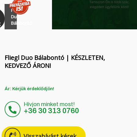
Finanszírozás
MORENI forgóboronák
Fliegl
Karrier
QUIVOGNE talajmunkagépek
Duo
Bálabontó
Rólunk
LETÁK-LEKO talajmunkagépek
Blog
KERTITOX permetezők
Elérhetőség
Egyéb kiegészítők
Fliegl Duo Bálabontó | KÉSZLETEN,
KEDVEZŐ ÁRON!
English
Ár: Kérjük érdeklődjön!
Deutsch
Hívjon minket most!
+36 30 313 0760
Română
Hrvatski
Visszahívást kérek