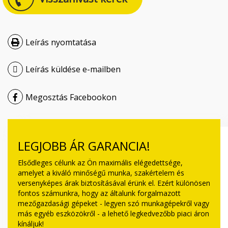
Čeština
Nederlands
Leírás nyomtatása
Français
Leírás küldése e-mailben
Русский
Megosztás Facebookon
српски
Українська
LEGJOBB ÁR GARANCIA!
Elsődleges célunk az Ön maximális elégedettsége,
amelyet a kiváló minőségű munka, szakértelem és
versenyképes árak biztosításával érünk el. Ezért különösen
fontos számunkra, hogy az általunk forgalmazott
mezőgazdasági gépeket - legyen szó munkagépekről vagy
más egyéb eszközökről - a lehető legkedvezőbb piaci áron
kínáljuk!