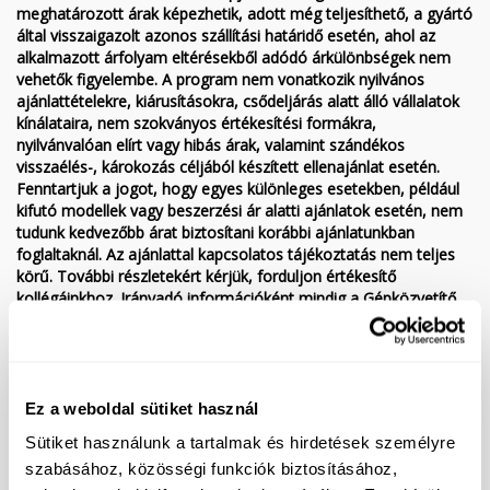
meghatározott árak képezhetik, adott még teljesíthető, a gyártó
által visszaigazolt azonos szállítási határidő esetén, ahol az
alkalmazott árfolyam eltérésekből adódó árkülönbségek nem
vehetők figyelembe. A program nem vonatkozik nyilvános
ajánlattételekre, kiárusításokra, csődeljárás alatt álló vállalatok
kínálataira, nem szokványos értékesítési formákra,
nyilvánvalóan elírt vagy hibás árak, valamint szándékos
visszaélés-, károkozás céljából készített ellenajánlat esetén.
Fenntartjuk a jogot, hogy egyes különleges esetekben, például
kifutó modellek vagy beszerzési ár alatti ajánlatok esetén, nem
tudunk kedvezőbb árat biztosítani korábbi ajánlatunkban
foglaltaknál. Az ajánlattal kapcsolatos tájékoztatás nem teljes
körű. További részletekért kérjük, forduljon értékesítő
kollégáinkhoz. Irányadó információként mindig a Gépközvetítő
Kft. hivatalos honlapján, a www.gepkozvetito.hu weboldalon
található adatok szolgálnak, más hirdetési portálokon
megjelenített, átvett hirdetések esetleges hibáiért a
Gépközvetítő Kft. nem vállal felelősséget. Az esetleges elírás,
tévedés és változtatás jogát a Gépközvetítő Kft. fenntartja.
Ez a weboldal sütiket használ
Kedvező finanszírozási lehetőségek (hitel/lízing), akár 10%
Sütiket használunk a tartalmak és hirdetések személyre
önerőtől, 9 pénzintézet kínálatából az Ön számára legkedvezőbb
szabásához, közösségi funkciók biztosításához,
megoldást kiválasztva. A tájékoztatás nem teljes körű, kérjük