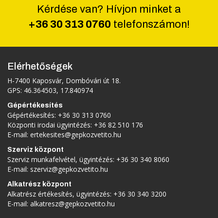
Kérdése van? Hívjon minket a
+36 30 313 0760
telefonszámon!
Elérhetőségek
H-7400 Kaposvár, Dombóvári út 18.
GPS: 46.364503, 17.840974
Gépértékesítés
Gépértékesítés:
+36 30 313 0760
Központi irodai ügyintézés:
+36 82 510 176
E-mail:
ertekesites@gepkozvetito.hu
Szerviz központ
Szerviz munkafelvétel, ügyintézés:
+36 30 340 8060
E-mail:
szerviz@gepkozvetito.hu
Alkatrész központ
Alkatrész értékesítés, ügyintézés:
+36 30 340 3200
E-mail:
alkatresz@gepkozvetito.hu