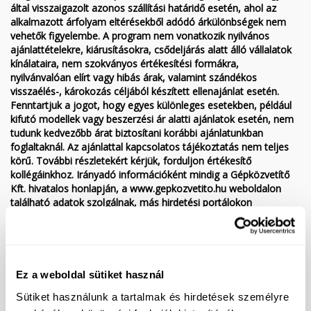
által visszaigazolt azonos szállítási határidő esetén, ahol az
alkalmazott árfolyam eltérésekből adódó árkülönbségek nem
vehetők figyelembe. A program nem vonatkozik nyilvános
ajánlattételekre, kiárusításokra, csődeljárás alatt álló vállalatok
kínálataira, nem szokványos értékesítési formákra,
nyilvánvalóan elírt vagy hibás árak, valamint szándékos
visszaélés-, károkozás céljából készített ellenajánlat esetén.
Fenntartjuk a jogot, hogy egyes különleges esetekben, például
kifutó modellek vagy beszerzési ár alatti ajánlatok esetén, nem
tudunk kedvezőbb árat biztosítani korábbi ajánlatunkban
foglaltaknál. Az ajánlattal kapcsolatos tájékoztatás nem teljes
körű. További részletekért kérjük, forduljon értékesítő
kollégáinkhoz. Irányadó információként mindig a Gépközvetítő
Kft. hivatalos honlapján, a www.gepkozvetito.hu weboldalon
található adatok szolgálnak, más hirdetési portálokon
megjelenített, átvett hirdetések esetleges hibáiért a
Gépközvetítő Kft. nem vállal felelősséget. Az esetleges elírás,
tévedés és változtatás jogát a Gépközvetítő Kft. fenntartja.
Kedvező finanszírozási lehetőségek (hitel/lízing), akár 10%
Ez a weboldal sütiket használ
önerőtől, 9 pénzintézet kínálatából az Ön számára legkedvezőbb
megoldást kiválasztva. A tájékoztatás nem teljes körű, kérjük
Sütiket használunk a tartalmak és hirdetések személyre
érdeklődjön elérhetőségeinken!