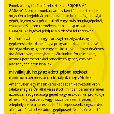
Ennek bizonyítására létrehoztuk a LEGJOBB ÁR
GARANCIA programunkat, amely keretében biztosítjuk,
hogy Ön a legjobb áron szerezhesse be mezőgazdasági
gépét, legyen szó pótkocsikról vagy más munkagépekről,
eszközökről. Ezen termékeinket a „LEGJOBB ÁR
GARANCIA” logóval jelöljük a hirdetési felületeinken.
Ha más hivatalos magyarországi mezőgazdasági
gépkereskedéstől bekért, a programunkban részt vevő
mezőgazdasági gépre vagy eszközre vonatkozó érvényes
árajánlata van, amelyben az általunk is forgalmazott,
azonos paraméterekkel rendelkező gépet, eszközt
alacsonyabb áron kínálják:
mi vállaljuk, hogy az adott gépet, eszközt
minimum azonos áron kínáljuk megvételre!
Amennyiben egy másik kereskedésben kedvezőbb áron
találta meg az Ön által választott, minden paraméterében
azonos mezőgazdasági gépet vagy eszközt, kérjük, küldje
el nekünk e-mailben-, vagy hozza be személyesen
telephelyünkre a kereskedés által lepecsételt, cégszerűen
aláírt árajánlatot! Az adott géptípusért felelős értékesítő