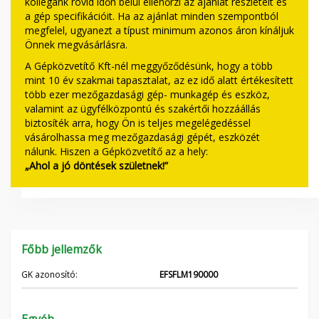
kollégánk rövid időn belül ellenőrzi az ajánlat részleteit és
a gép specifikációit. Ha az ajánlat minden szempontból
megfelel, ugyanezt a típust minimum azonos áron kínáljuk
Önnek megvásárlásra.
A Gépközvetítő Kft-nél meggyőződésünk, hogy a több
mint 10 év szakmai tapasztalat, az ez idő alatt értékesített
több ezer mezőgazdasági gép- munkagép és eszköz,
valamint az ügyfélközpontú és szakértői hozzáállás
biztosíték arra, hogy Ön is teljes megelégedéssel
vásárolhassa meg mezőgazdasági gépét, eszközét
nálunk. Hiszen a Gépközvetítő az a hely:
„Ahol a jó döntések születnek!”
Főbb jellemzők
GK azonosító:
EFSFLM190000