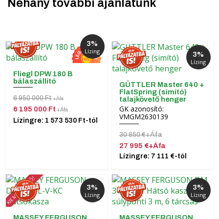
Néhány további ajánlatunk
3%
Lízing
3%
Lízing
Fliegl DPW 180 B
bálaszállító
GÜTTLER Master 640 +
FlatSpring (simító)
6 950 000 Ft
talajkövető henger
+Áfa
GK azonosító:
6 195 000 Ft
+Áfa
VMGM2630139
Lízingre: 1 573 530 Ft-tól
30 850 €+Áfa
27 995 €+Áfa
Lízingre: 7 111 €-tól
KIEMELT AKCIÓ!
3%
3%
Lízing
Lízing
MASSEY FERGUSON
MASSEY FERGUSON