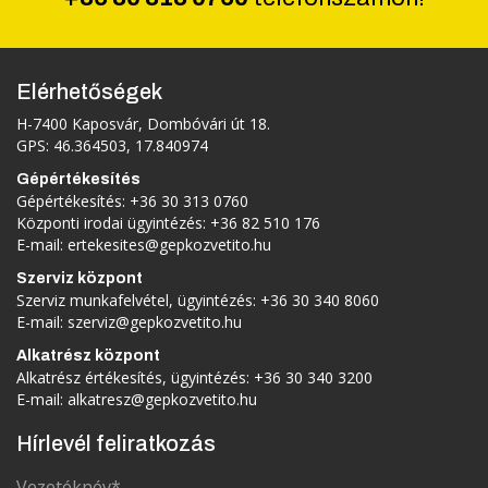
Elérhetőségek
H-7400 Kaposvár, Dombóvári út 18.
GPS: 46.364503, 17.840974
Gépértékesítés
Gépértékesítés:
+36 30 313 0760
Központi irodai ügyintézés:
+36 82 510 176
E-mail:
ertekesites@gepkozvetito.hu
Szerviz központ
Szerviz munkafelvétel, ügyintézés:
+36 30 340 8060
E-mail:
szerviz@gepkozvetito.hu
Alkatrész központ
Alkatrész értékesítés, ügyintézés:
+36 30 340 3200
E-mail:
alkatresz@gepkozvetito.hu
Hírlevél feliratkozás