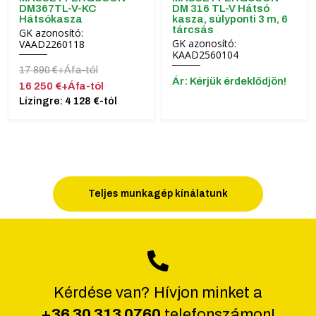
DM367TL-V-KC
DM 316 TL-V Hátsó
Hátsókasza
kasza, súlyponti 3 m, 6
tárcsás
GK azonosító:
GK azonosító:
VAAD2260118
KAAD2560104
17 890 €+Áfa-tól
Ár: Kérjük érdeklődjön!
16 250 €+Áfa-tól
Lízingre: 4 128 €-tól
Teljes munkagép kínálatunk
Kérdése van? Hívjon minket a
+36 30 313 0760
telefonszámon!