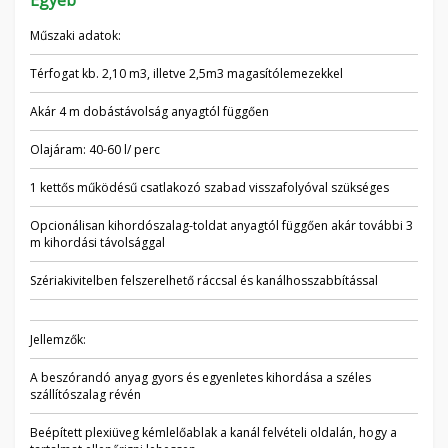
Egyéb
Műszaki adatok:
Térfogat kb. 2,10 m3, illetve 2,5m3 magasítólemezekkel
Akár 4 m dobástávolság anyagtól függően
Olajáram: 40-60 l/ perc
1 kettős működésű csatlakozó szabad visszafolyóval szükséges
Opcionálisan kihordószalag-toldat anyagtól függően akár további 3
m kihordási távolsággal
Szériakivitelben felszerelhető ráccsal és kanálhosszabbítással
Jellemzők:
A beszórandó anyag gyors és egyenletes kihordása a széles
szállítószalag révén
Beépített plexiüveg kémlelőablak a kanál felvételi oldalán, hogy a