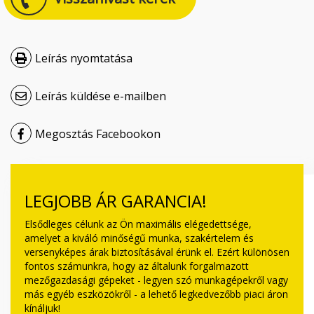
Čeština
Nederlands
Leírás nyomtatása
Français
Leírás küldése e-mailben
Русский
Megosztás Facebookon
српски
Українська
LEGJOBB ÁR GARANCIA!
Elsődleges célunk az Ön maximális elégedettsége,
amelyet a kiváló minőségű munka, szakértelem és
versenyképes árak biztosításával érünk el. Ezért különösen
fontos számunkra, hogy az általunk forgalmazott
mezőgazdasági gépeket - legyen szó munkagépekről vagy
más egyéb eszközökről - a lehető legkedvezőbb piaci áron
kínáljuk!