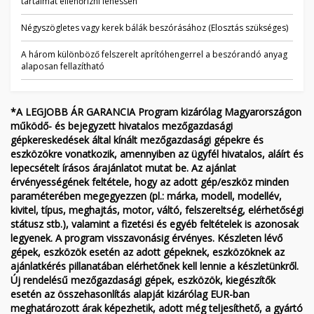
tartalmat ellenőrizni lehessen
Négyszögletes vagy kerek bálák beszórásához (Elosztás szükséges)
A három különböző felszerelt aprítóhengerrel a beszórandó anyag
alaposan fellazítható
*A LEGJOBB ÁR GARANCIA Program kizárólag Magyarországon
működő- és bejegyzett hivatalos mezőgazdasági
gépkereskedések által kínált mezőgazdasági gépekre és
eszközökre vonatkozik, amennyiben az ügyfél hivatalos, aláírt és
lepecsételt írásos árajánlatot mutat be. Az ajánlat
érvényességének feltétele, hogy az adott gép/eszköz minden
paraméterében megegyezzen (pl.: márka, modell, modellév,
kivitel, típus, meghajtás, motor, váltó, felszereltség, elérhetőségi
státusz stb.), valamint a fizetési és egyéb feltételek is azonosak
legyenek. A program visszavonásig érvényes. Készleten lévő
gépek, eszközök esetén az adott gépeknek, eszközöknek az
ajánlatkérés pillanatában elérhetőnek kell lennie a készletünkről.
Új rendelésű mezőgazdasági gépek, eszközök, kiegészítők
esetén az összehasonlítás alapját kizárólag EUR-ban
meghatározott árak képezhetik, adott még teljesíthető, a gyártó