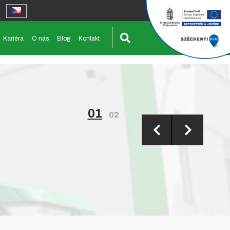
Kariéra
O nás
Blog
Kontakt
01
02