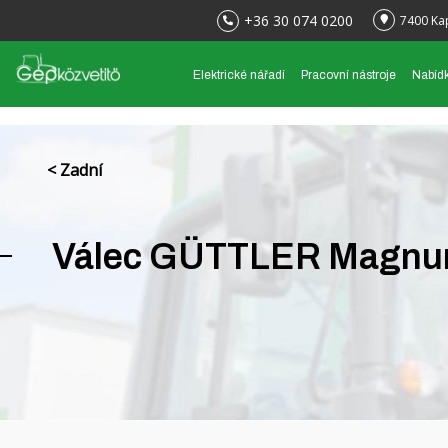
+36 30 074 0200
7400 Ka
Elektrické nářadí
Pracovní nástroje
Nabíd
< Zadní
Válec GÜTTLER Magnu