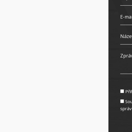
Při
Sou
správ