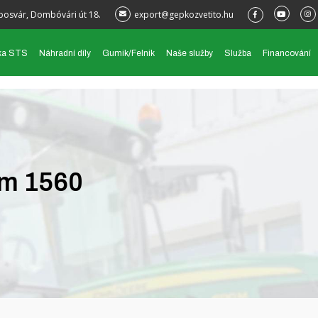
posvár, Dombóvári út 18.
export@gepkozvetito.hu
ka STS
Náhradní díly
Gumik/Felnik
Naše služby
Služba
Financování
m 1560