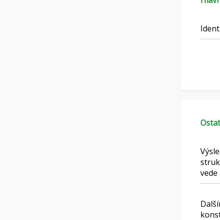
Hlavn
Ident
Ostat
Výsle
struk
vede 
Další
konst