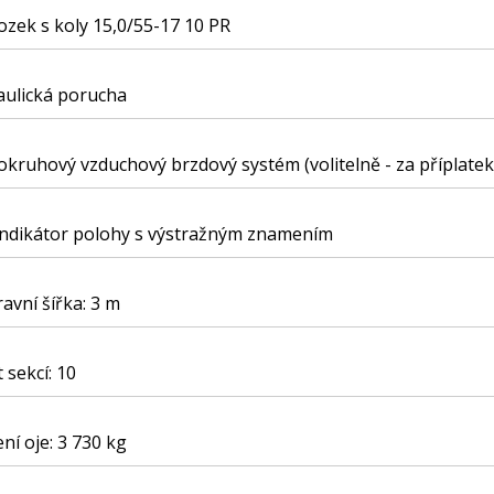
zek s koly 15,0/55-17 10 PR
aulická porucha
kruhový vzduchový brzdový systém (volitelně - za příplatek
indikátor polohy s výstražným znamením
avní šířka: 3 m
 sekcí: 10
ení oje: 3 730 kg