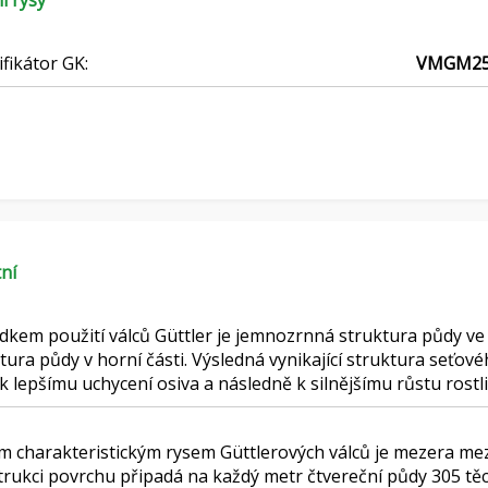
í rysy
ifikátor GK:
VMGM25
ní
dkem použití válců Güttler je jemnozrnná struktura půdy ve
tura půdy v horní části. Výsledná vynikající struktura seťo
k lepšímu uchycení osiva a následně k silnějšímu růstu rostli
m charakteristickým rysem Güttlerových válců je mezera mez
rukci povrchu připadá na každý metr čtvereční půdy 305 těc