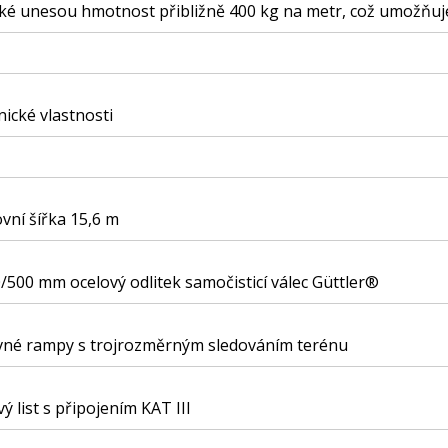
ké unesou hmotnost přibližně 400 kg na metr, což umožňuje 
ické vlastnosti
vní šířka 15,6 m
/500 mm ocelový odlitek samočisticí válec Güttler®
vné rampy s trojrozměrným sledováním terénu
vý list s připojením KAT III