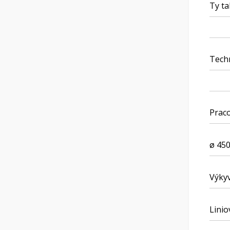
Ty ta
Techn
Praco
ø 450
Výky
Linio