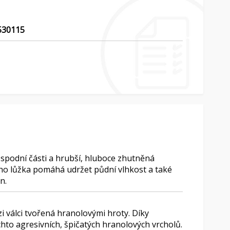
30115
 spodní části a hrubší, hluboce zhutněná
vého lůžka pomáhá udržet půdní vlhkost a také
n.
i válci tvořená hranolovými hroty. Díky
hto agresivních, špičatých hranolových vrcholů.