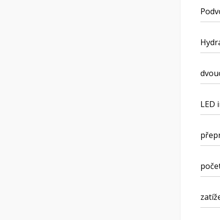
Podvo
Hydr
dvouo
LED 
přepr
počet
zatíž