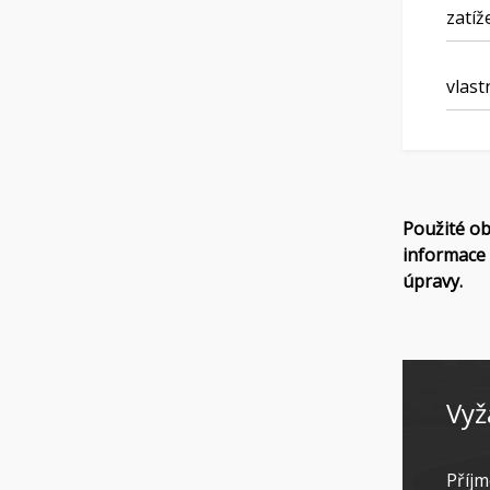
zatíž
vlast
Použité ob
informace 
úpravy.
Vyž