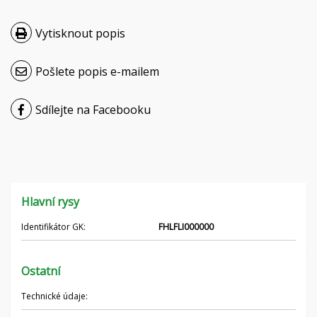
Hrvatski
Vytisknout popis
Nederlands
Pošlete popis e-mailem
Français
Sdílejte na Facebooku
Русский
српски
Українська
Hlavní rysy
Identifikátor GK:
FHLFLI000000
Ostatní
Technické údaje: