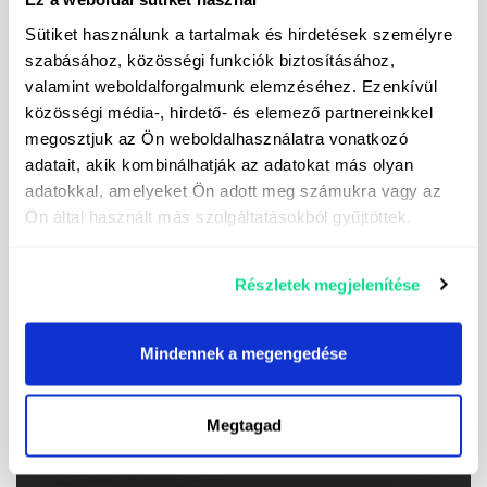
Sütiket használunk a tartalmak és hirdetések személyre
szabásához, közösségi funkciók biztosításához,
valamint weboldalforgalmunk elemzéséhez. Ezenkívül
közösségi média-, hirdető- és elemező partnereinkkel
megosztjuk az Ön weboldalhasználatra vonatkozó
adatait, akik kombinálhatják az adatokat más olyan
adatokkal, amelyeket Ön adott meg számukra vagy az
Ön által használt más szolgáltatásokból gyűjtöttek.
Részletek megjelenítése
Přihlásil jsem se k odběru newsletteru
Mindennek a megengedése
Souhlasím se zpracováním svých osobních údajů za
účelem zasílání přímých marketingových sdělení.
Megtagad
Kontaktní údaje správce údajů naleznete
zde.