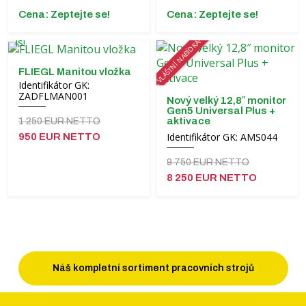
Cena: Zeptejte se!
Cena: Zeptejte se!
ZVLÁŠTNÍ NABÍDKA!
FLIEGL Manitou vložka
Identifikátor GK:
ZADFLMAN001
Nový velký 12,8″ monitor
Gen5 Universal Plus +
aktivace
1 250 EUR NETTO
Identifikátor GK: AMS044
950 EUR NETTO
9 750 EUR NETTO
8 250 EUR NETTO
Náš kompletní sortiment pracovních strojů