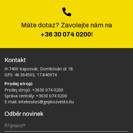
Máte dotaz? Zavolejte nám na
+36 30 074 0200
!
Kontakt
H-7400 Kaposvár, Dombóvári út 18.
GPS: 46.364503, 17.840974
Prodej strojů
Prodej strojů:
+3630 074 0200
Správa centrály:
+3630 074 0200
E-mail:
ertekesites@gepkozvetito.hu
Odběr novinek