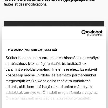
fautes et des modifications.
Demandez notre offre spéciale !
Ez a weboldal sütiket használ
Sütiket használunk a tartalmak és hirdetések személyre
szabásához, közösségi funkciók biztosításához,
valamint weboldalforgalmunk elemzéséhez. Ezenkívül
közösségi média-, hirdető- és elemező partnereinkkel
megosztjuk az Ön weboldalhasználatra vonatkozó
adatait, akik kombinálhatják az adatokat más olyan
adatokkal, amelyeket Ön adott meg számukra vagy az
Ön által használt más szolgáltatásokból gyűjtöttek.