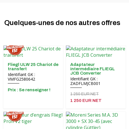
Quelques-unes de nos autres offres
Fliegl ULW 25 Chariot de
Adaptateur
transfert
intermédiaire FLIEGL
JCB Converter
Identifiant GK :
Identifiant GK :
VMFG2580642
ZADFLMJCB001
Prix ​​: Se renseigner !
1 250 EUR NET
1 250 EUR NET