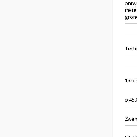
ontwe
meter
grond
Tech
15,6
ø 450
Zwen