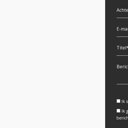
Ik 
Ik 
beric