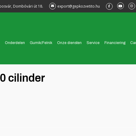
posvár, Dombóvári út 18.
export@gepkozvetito.hu
Onderdelen
Gumik/Felnik
Onze diensten
Service
Financiering
Car
cilinder