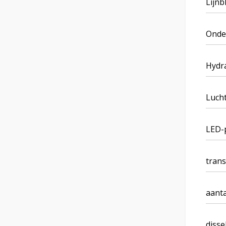
Lijnb
Onde
Hydra
Lucht
LED-
trans
aanta
disse