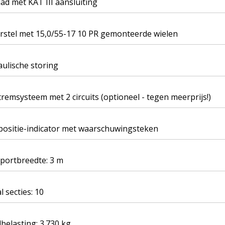
lad met KAT III aansluiting
rstel met 15,0/55-17 10 PR gemonteerde wielen
ulische storing
remsysteem met 2 circuits (optioneel - tegen meerprijs!)
positie-indicator met waarschuwingsteken
portbreedte: 3 m
l secties: 10
lbelasting: 3.730 kg