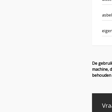
asbel
eigen
De gebruik
machine, d
behouden o
Vra