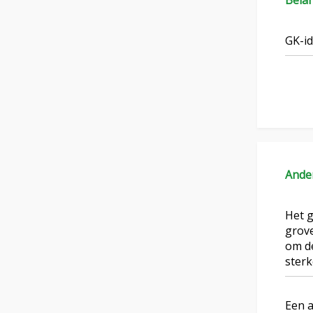
Bela
GK-id
Ande
Het g
grove
om de
sterk
Een a