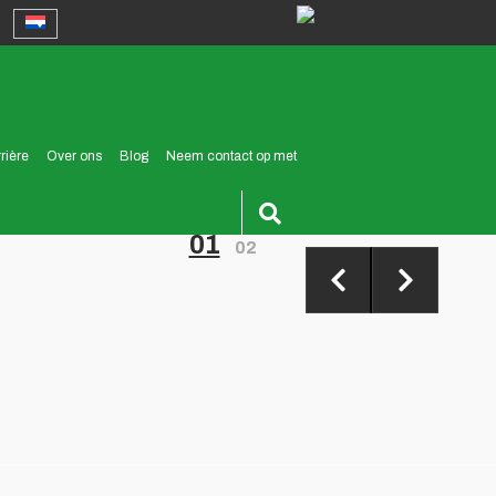
rière
Over ons
Blog
Neem contact op met
01
02