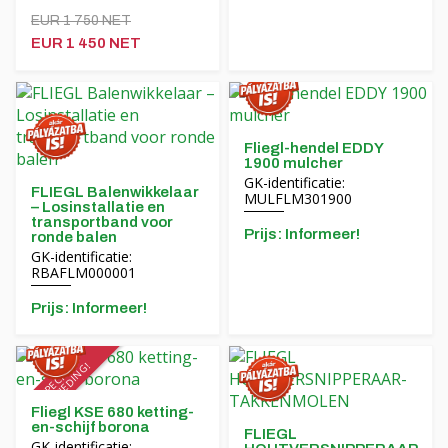
EUR 1 750 NET
EUR 1 450 NET
Fliegl-hendel EDDY
1900 mulcher
GK-identificatie:
FLIEGL Balenwikkelaar
MULFLM301900
– Losinstallatie en
transportband voor
Prijs: Informeer!
ronde balen
GK-identificatie:
RBAFLM000001
Prijs: Informeer!
SPECIALE
AANBIEDING!
Fliegl KSE 680 ketting-
en-schijf borona
FLIEGL
GK-identificatie: