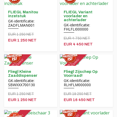
Financiering
MORENI roterende balken
Carrière
Quivogne gereedschap
FLIEGL Manitou
FLIEGL Variant
inzetstuk
voorlader en
achterlader
GK-identificatie:
Over ons
Bodemmachines LETÁK-LEKO
GK-identificatie:
ZADFLMAN001
FHLFLI000000
Blog
KERTITOX sproeiers
EUR 1 250 NET
EUR 4 750 NET
EUR 1 250 NET
Neem contact op met
EUR 4 450 NET
Andere accessoires
SPECIALE
AANBIEDING!
SPECIALE
AANBIEDING!
Fliegl Kleine
Fliegl Zijschep Op
English
Zaaddispenser
Voorraad!
GK-identificatie:
GK-identificatie:
SBWXXX700130
RLHFLM000000
Magyar
EUR 1 250 NET
EUR 19 250 NET
Deutsch
EUR 1 250 NET
EUR 16 450 NET
Română