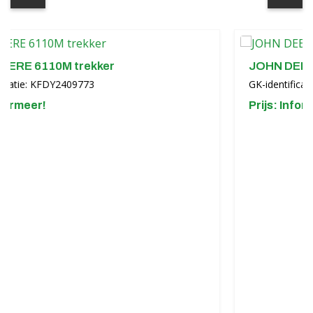
 trekker
JOHN DEERE 6R130 tre
409773
GK-identificatie: KFDY24097
Prijs: Informeer!