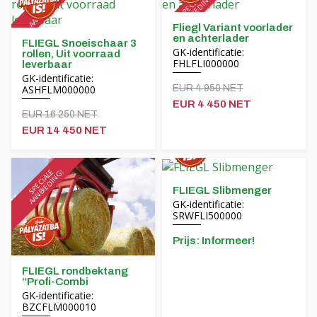
SPECIALE
AANBIEDING!
SPECIALE
AANBIEDING!
Hrvatski
Fliegl Variant voorlader
en achterlader
FLIEGL Snoeischaar 3
Čeština
GK-identificatie:
rollen, Uit voorraad
FHLFLI000000
leverbaar
GK-identificatie:
Français
ASHFLM000000
EUR 4 950 NET
EUR 4 450 NET
Русский
EUR 16 250 NET
EUR 14 450 NET
српски
SPECIALE
AANBIEDING!
Українська
FLIEGL Slibmenger
GK-identificatie:
SRWFLI500000
Prijs: Informeer!
FLIEGL rondbektang
“Profi-Combi
GK-identificatie:
BZCFLM000010