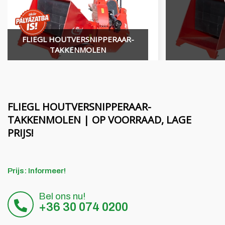
Financiering
MORENI roterende balken
Carrière
Quivogne gereedschap
FLIEGL HOUTVERSNIPPERAAR-
Over ons
Bodemmachines LETÁK-LEKO
TAKKENMOLEN
Blog
KERTITOX sproeiers
Neem contact op met
Andere accessoires
FLIEGL HOUTVERSNIPPERAAR-
TAKKENMOLEN | OP VOORRAAD, LAGE
PRIJS!
English
Magyar
Prijs: Informeer!
Deutsch
Bel ons nu!
+36 30 074 0200
Română