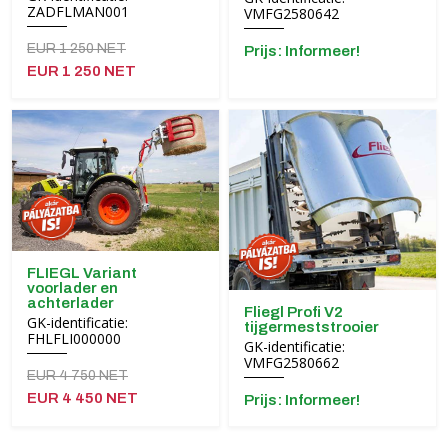
ZADFLMAN001
VMFG2580642
EUR 1 250 NET
Prijs: Informeer!
EUR 1 250 NET
FLIEGL Variant
voorlader en
achterlader
Fliegl Profi V2
GK-identificatie:
tijgermeststrooier
FHLFLI000000
GK-identificatie:
VMFG2580662
EUR 4 750 NET
EUR 4 450 NET
Prijs: Informeer!