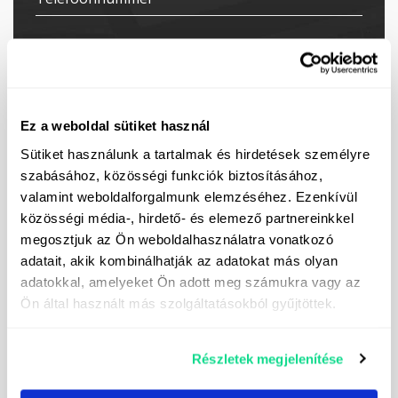
Ez a weboldal sütiket használ
Sütiket használunk a tartalmak és hirdetések személyre
szabásához, közösségi funkciók biztosításához,
Ik schrijf me in voor de nieuwsbrief
valamint weboldalforgalmunk elemzéséhez. Ezenkívül
Ik geef toestemming voor de verwerking van mijn
közösségi média-, hirdető- és elemező partnereinkkel
persoonlijke gegevens voor het versturen van direct
megosztjuk az Ön weboldalhasználatra vonatkozó
marketing berichten. De contactgegevens van de
adatait, akik kombinálhatják az adatokat más olyan
verantwoordelijke voor de verwerking vindt u
hier.
adatokkal, amelyeket Ön adott meg számukra vagy az
Ön által használt más szolgáltatásokból gyűjtöttek.
Részletek megjelenítése