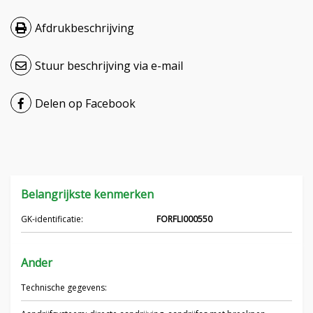
Hrvatski
Afdrukbeschrijving
Čeština
Stuur beschrijving via e-mail
Français
Delen op Facebook
Русский
српски
Українська
Belangrijkste kenmerken
GK-identificatie:
FORFLI000550
Ander
Technische gegevens: