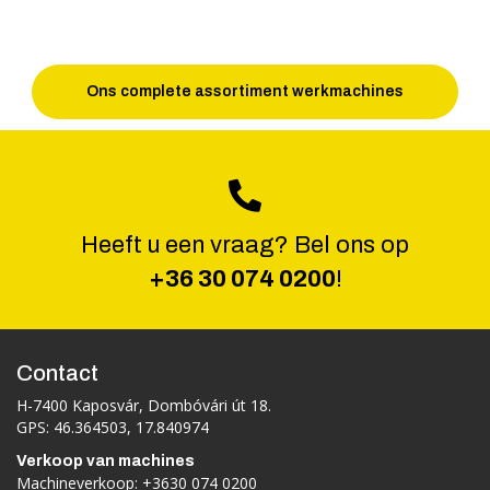
Ons complete assortiment werkmachines
Heeft u een vraag? Bel ons op
+36 30 074 0200
!
Contact
H-7400 Kaposvár, Dombóvári út 18.
GPS: 46.364503, 17.840974
Verkoop van machines
Machineverkoop:
+3630 074 0200