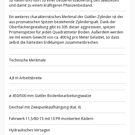
zu halten und führt zu einer besseren Etablierung des Saatbettes
und damit zu einem kräftigeren Pflanzenbestand.
Ein weiteres charakteristisches Merkmal der Güttler-Zylinder ist der
aus prismatischen Spitzen bestehende Zylinderspalt. Dank der
Oberflächengestaltung gibt es 305 dieser aggressiven, spitzen
Prismenspitzen für jeden Quadratmeter Boden. Außerdem werden
sie mit einem Gewicht von ca. 400 kg pro Meter belastet, so dass
selbst die härtesten Erdklumpen zusammenbrechen.
Technische Merkmale
4,8 m Arbeitsbreite
ø 450/500 mm Güttler Bodenbearbeitungswalze
Deichsel mit Zweipunktaufhängung (Kat. II)
Fahrwerk 11,5/80-15 mit 10 PR montierten Rädern
Hydraulisches Versagen