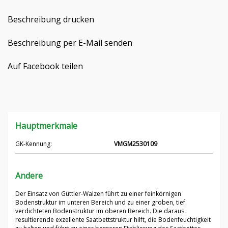
Čeština
Beschreibung drucken
Nederlands
Beschreibung per E-Mail senden
Français
Auf Facebook teilen
Русский
српски
Hauptmerkmale
Українська
GK-Kennung:
VMGM2530109
Andere
Der Einsatz von Güttler-Walzen führt zu einer feinkörnigen
Bodenstruktur im unteren Bereich und zu einer groben, tief
verdichteten Bodenstruktur im oberen Bereich. Die daraus
resultierende exzellente Saatbettstruktur hilft, die Bodenfeuchtigkeit