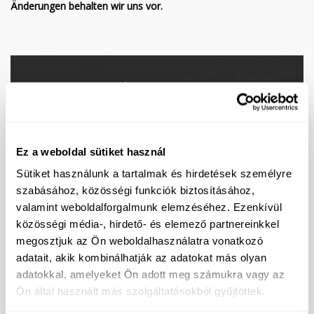
Änderungen behalten wir uns vor.
Fragen Sie nach unserem
Sonderangebot!
Ez a weboldal sütiket használ
Sütiket használunk a tartalmak és hirdetések személyre
szabásához, közösségi funkciók biztosításához,
valamint weboldalforgalmunk elemzéséhez. Ezenkívül
közösségi média-, hirdető- és elemező partnereinkkel
megosztjuk az Ön weboldalhasználatra vonatkozó
adatait, akik kombinálhatják az adatokat más olyan
adatokkal, amelyeket Ön adott meg számukra vagy az
Ön által használt más szolgáltatásokból gyűjtöttek.