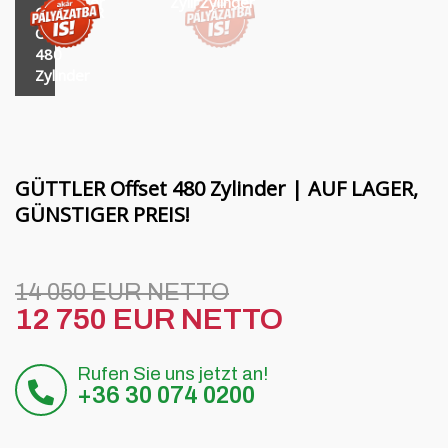
Finanzierung
MORENI rotierende Balken
Zylinder
Zylinder
Zylinder
GÜTTLER
Offset
Karriere
Quivogne Arbeitsgeräte
480
Zylinder
Über uns
LETÁK-LEKO Bodenmaschinen
Blog
KERTITOX Sprühgeräte
Kontakt
Sonstiges Zubehör
GÜTTLER Offset 480 Zylinder | AUF LAGER,
GÜNSTIGER PREIS!
English
14 050 EUR NETTO
12 750 EUR NETTO
Magyar
Rufen Sie uns jetzt an!
Română
+36 30 074 0200
Hrvatski