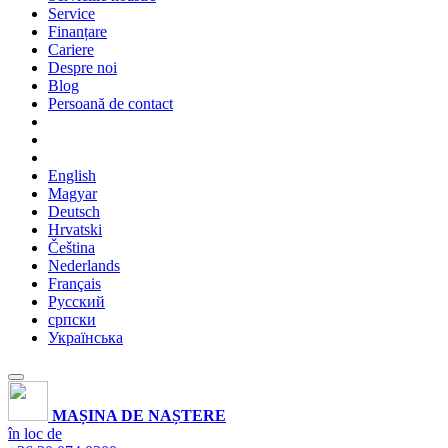
Service
Finanțare
Cariere
Despre noi
Blog
Persoană de contact
English
Magyar
Deutsch
Hrvatski
Čeština
Nederlands
Français
Русский
српски
Українська
MAȘINA DE NAȘTERE
în loc de