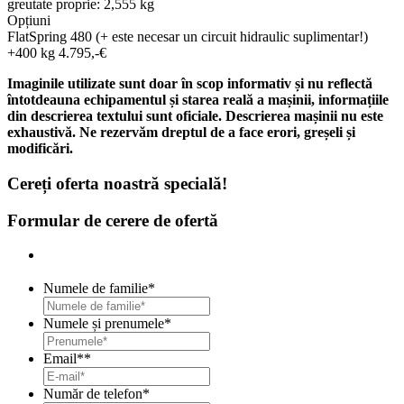
greutate proprie: 2,555 kg
Opțiuni
FlatSpring 480 (+ este necesar un circuit hidraulic suplimentar!)
+400 kg 4.795,-€
Imaginile utilizate sunt doar în scop informativ și nu reflectă
întotdeauna echipamentul și starea reală a mașinii, informațiile
din descrierea textului sunt oficiale. Descrierea mașinii nu este
exhaustivă. Ne rezervăm dreptul de a face erori, greșeli și
modificări.
Cereți oferta noastră specială!
Formular de cerere de ofertă
Numele de familie
*
Numele și prenumele
*
Email*
*
Număr de telefon
*