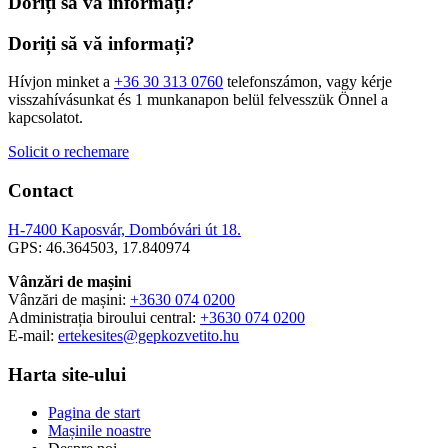
Doriți să vă informați?
Doriți să vă informați?
Hívjon minket a
+36 30 313 0760
telefonszámon, vagy kérje
visszahívásunkat és 1 munkanapon belül felvesszük Önnel a
kapcsolatot.
Solicit o rechemare
Contact
H-7400 Kaposvár, Dombóvári út 18.
GPS: 46.364503, 17.840974
Vânzări de mașini
Vânzări de mașini:
+3630 074 0200
Administrația biroului central:
+3630 074 0200
E-mail:
ertekesites@gepkozvetito.hu
Harta site-ului
Pagina de start
Mașinile noastre