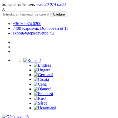
Solicit o rechemare:
+36 30 074 0200
X
+36 30 074 0200
7400 Kaposvár, Dombóvári út 18.
export@gepkozvetito.hu