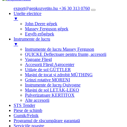
export@gepkozvetito.hu
+36 30 313 0760
Unelte electrice
▼
John Deere gépek
Massey Ferguson gépek
Egyéb erőgépek
Instrumente de lucru
▼
Instrumente de lucru Massey Ferguson
QUICKE Deflectoare pentru frunte, accesorii
Vagoane Fliegl
Accesorii Fliegl Agrocenter
Utilaje de sol GÜTTLER
Mașini de tocat și zdrobit MÜTHING
Grinzi rotative MORENI
Instrumente de lucru Quivogne
Mașini de sol LETÁK-LEKO
Pulverizatoare KERTITOX
Alte accesorii
STS Tender
Piese de schimb
Gumik/Felnik
Programul de răscumpărare garantată
Serviciile noastre