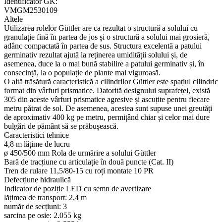
Identificator GK:
VMGM2530109
Altele
Utilizarea rolelor Güttler are ca rezultat o structură a solului cu
granulație fină în partea de jos și o structură a solului mai grosieră,
adânc compactată în partea de sus. Structura excelentă a patului
germinativ rezultat ajută la reținerea umidității solului și, de
asemenea, duce la o mai bună stabilire a patului germinativ și, în
consecință, la o populație de plante mai viguroasă.
O altă trăsătură caracteristică a cilindrilor Güttler este spațiul cilindric
format din vârfuri prismatice. Datorită designului suprafeței, există
305 din aceste vârfuri prismatice agresive și ascuțite pentru fiecare
metru pătrat de sol. De asemenea, acestea sunt supuse unei greutăți
de aproximativ 400 kg pe metru, permițând chiar și celor mai dure
bulgări de pământ să se prăbușească.
Caracteristici tehnice
4,8 m lățime de lucru
ø 450/500 mm Rola de urmărire a solului Güttler
Bară de tracțiune cu articulație în două puncte (Cat. II)
Tren de rulare 11,5/80-15 cu roți montate 10 PR
Defecțiune hidraulică
Indicator de poziție LED cu semn de avertizare
lățimea de transport: 2,4 m
număr de secțiuni: 3
sarcina pe osie: 2.055 kg