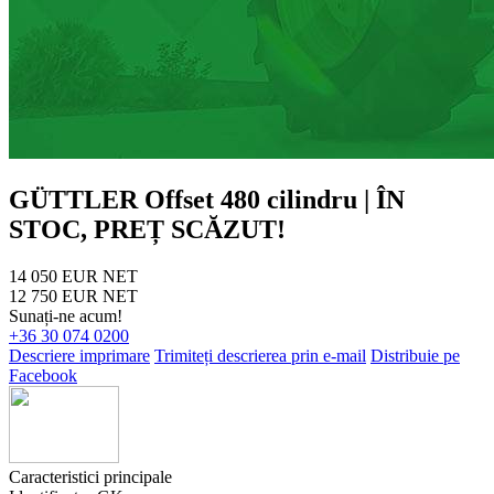
GÜTTLER Offset 480 cilindru | ÎN
STOC, PREȚ SCĂZUT!
14 050 EUR NET
12 750 EUR NET
Sunați-ne acum!
+36 30 074 0200
Descriere imprimare
Trimiteți descrierea prin e-mail
Distribuie pe
Facebook
Caracteristici principale