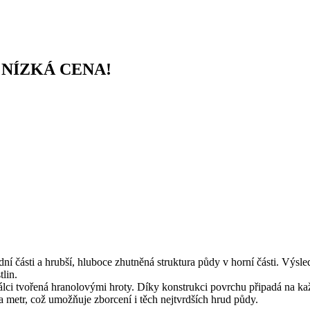
, NÍZKÁ CENA!
ní části a hrubší, hluboce zhutněná struktura půdy v horní části. Výsl
tlin.
lci tvořená hranolovými hroty. Díky konstrukci povrchu připadá na kaž
a metr, což umožňuje zborcení i těch nejtvrdších hrud půdy.