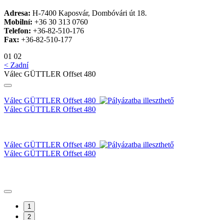
Adresa:
H-7400 Kaposvár, Dombóvári út 18.
Mobilní:
+36 30 313 0760
Telefon:
+36-82-510-176
Fax:
+36-82-510-177
01
02
< Zadní
Válec GÜTTLER Offset 480
Válec GÜTTLER Offset 480
Válec GÜTTLER Offset 480
Válec GÜTTLER Offset 480
Válec GÜTTLER Offset 480
1
2