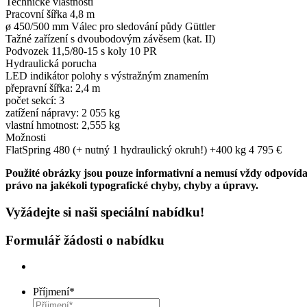
Technické vlastnosti
Pracovní šířka 4,8 m
ø 450/500 mm Válec pro sledování půdy Güttler
Tažné zařízení s dvoubodovým závěsem (kat. II)
Podvozek 11,5/80-15 s koly 10 PR
Hydraulická porucha
LED indikátor polohy s výstražným znamením
přepravní šířka: 2,4 m
počet sekcí: 3
zatížení nápravy: 2 055 kg
vlastní hmotnost: 2,555 kg
Možnosti
FlatSpring 480 (+ nutný 1 hydraulický okruh!) +400 kg 4 795 €
Použité obrázky jsou pouze informativní a nemusí vždy odpovídat
právo na jakékoli typografické chyby, chyby a úpravy.
Vyžádejte si naši speciální nabídku!
Formulář žádosti o nabídku
Příjmení
*