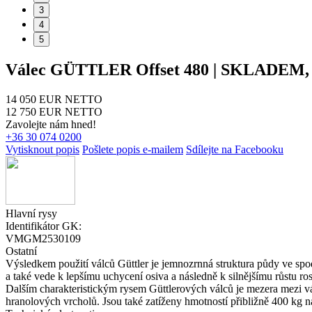
3
4
5
Válec GÜTTLER Offset 480 | SKLADEM
14 050 EUR NETTO
12 750 EUR NETTO
Zavolejte nám hned!
+36 30 074 0200
Vytisknout popis
Pošlete popis e-mailem
Sdílejte na Facebooku
Hlavní rysy
Identifikátor GK:
VMGM2530109
Ostatní
Výsledkem použití válců Güttler je jemnozrnná struktura půdy ve spod
a také vede k lepšímu uchycení osiva a následně k silnějšímu růstu ros
Dalším charakteristickým rysem Güttlerových válců je mezera mezi vá
hranolových vrcholů. Jsou také zatíženy hmotností přibližně 400 kg n