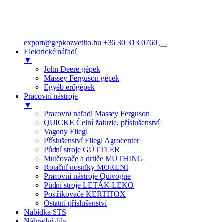
export@gepkozvetito.hu
+36 30 313 0760
Elektrické nářadí
▼
John Deere gépek
Massey Ferguson gépek
Egyéb erőgépek
Pracovní nástroje
▼
Pracovní nářadí Massey Ferguson
QUICKE Čelní žaluzie, příslušenství
Vagony Fliegl
Příslušenství Fliegl Agrocenter
Půdní stroje GÜTTLER
Mulčovače a drtiče MÜTHING
Rotační nosníky MORENI
Pracovní nástroje Quivogne
Půdní stroje LETÁK-LEKO
Postřikovače KERTITOX
Ostatní příslušenství
Nabídka STS
Náhradní díly