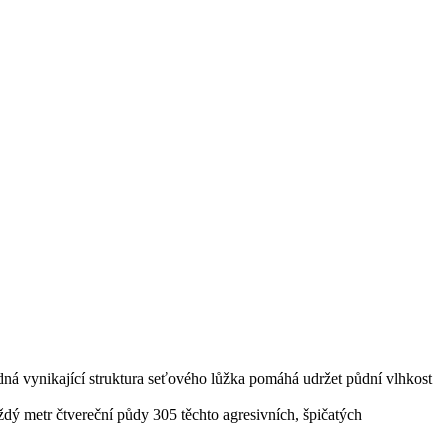
edná vynikající struktura seťového lůžka pomáhá udržet půdní vlhkost
dý metr čtvereční půdy 305 těchto agresivních, špičatých