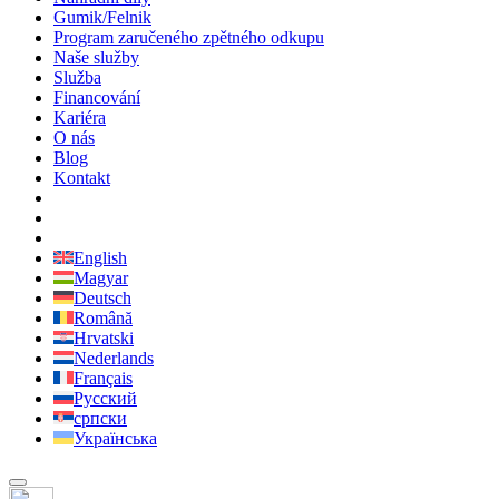
Gumik/Felnik
Program zaručeného zpětného odkupu
Naše služby
Služba
Financování
Kariéra
O nás
Blog
Kontakt
English
Magyar
Deutsch
Română
Hrvatski
Nederlands
Français
Русский
српски
Українська